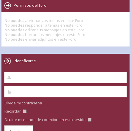
Permisos del foro
No puedes
abrir nuevos temas en este Foro
No puedes
responder a temas en este Foro
No puedes
editar sus mensajes en este Foro
No puedes
borrar sus mensajes en este Foro
No puedes
enviar adjuntos en este Foro
Identificarse
Olvidé mi contraseña
Recordar
Ocultar mi estado de conexión en esta sesión