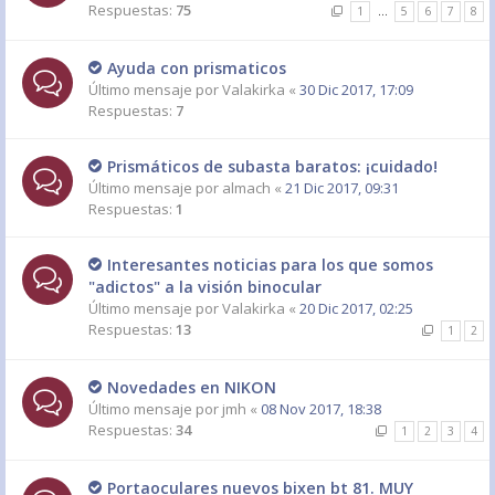
Respuestas:
75
1
…
5
6
7
8
Ayuda con prismaticos
Último mensaje por
Valakirka
«
30 Dic 2017, 17:09
Respuestas:
7
Prismáticos de subasta baratos: ¡cuidado!
Último mensaje por
almach
«
21 Dic 2017, 09:31
Respuestas:
1
Interesantes noticias para los que somos
"adictos" a la visión binocular
Último mensaje por
Valakirka
«
20 Dic 2017, 02:25
Respuestas:
13
1
2
Novedades en NIKON
Último mensaje por
jmh
«
08 Nov 2017, 18:38
Respuestas:
34
1
2
3
4
Portaoculares nuevos bixen bt 81. MUY