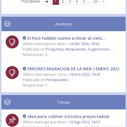
1122 temas
1
2
3
4
5
…
23
Anuncios
El Foro Hubble vuelve a mirar al cielo...
Último mensaje por
Altair
«
16 Abr 2026, 18:52
Publicado en
Preguntas, Respuestas, Sugerencias, ....
Respuestas:
2
ERRORES MIGRACION DE LA WEB / ENERO 2022
Último mensaje por
Cisco
«
16 Ene 2022, 19:35
Publicado en
Principiantes
Respuestas:
1
Temas
Idea para colimar (circulos proyectados)
Último mensaje por
Atom
«
16 Ago 2012, 14:57