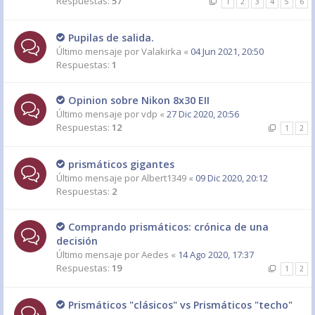
Respuestas:
57
1
2
3
4
5
6
Pupilas de salida.
Último mensaje por
Valakirka
«
04 Jun 2021, 20:50
Respuestas:
1
Opinion sobre Nikon 8x30 EII
Último mensaje por
vdp
«
27 Dic 2020, 20:56
Respuestas:
12
1
2
prismáticos gigantes
Último mensaje por
Albert1349
«
09 Dic 2020, 20:12
Respuestas:
2
Comprando prismáticos: crónica de una
decisión
Último mensaje por
Aedes
«
14 Ago 2020, 17:37
Respuestas:
19
1
2
Prismáticos "clásicos" vs Prismáticos "techo"