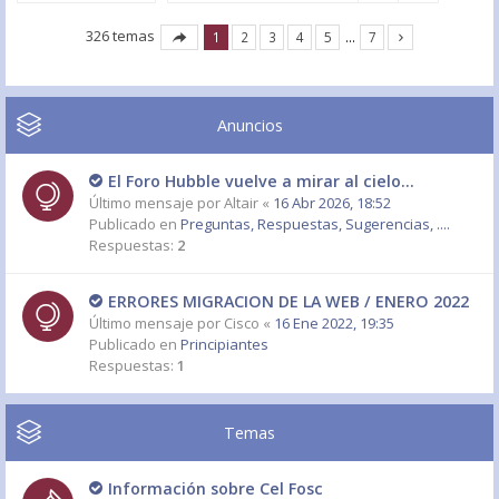
326 temas
1
2
3
4
5
…
7
Anuncios
El Foro Hubble vuelve a mirar al cielo...
Último mensaje por
Altair
«
16 Abr 2026, 18:52
Publicado en
Preguntas, Respuestas, Sugerencias, ....
Respuestas:
2
ERRORES MIGRACION DE LA WEB / ENERO 2022
Último mensaje por
Cisco
«
16 Ene 2022, 19:35
Publicado en
Principiantes
Respuestas:
1
Temas
Información sobre Cel Fosc