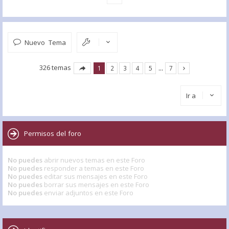
Nuevo Tema
326 temas
1
2
3
4
5
…
7
Ir a
Permisos del foro
No puedes
abrir nuevos temas en este Foro
No puedes
responder a temas en este Foro
No puedes
editar sus mensajes en este Foro
No puedes
borrar sus mensajes en este Foro
No puedes
enviar adjuntos en este Foro