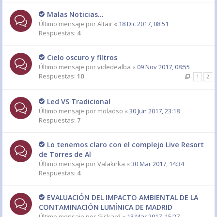
Malas Noticias...
Último mensaje por
Altair
«
18 Dic 2017, 08:51
Respuestas:
4
Cielo oscuro y filtros
Último mensaje por
videdealba
«
09 Nov 2017, 08:55
Respuestas:
10
1
2
Led VS Tradicional
Último mensaje por
moladso
«
30 Jun 2017, 23:18
Respuestas:
7
Lo tenemos claro con el complejo Live Resort
de Torres de Al
Último mensaje por
Valakirka
«
30 Mar 2017, 14:34
Respuestas:
4
EVALUACIÓN DEL IMPACTO AMBIENTAL DE LA
CONTAMINACIÓN LUMÍNICA DE MADRID
Último mensaje por
Giskard
«
13 Mar 2017, 15:27