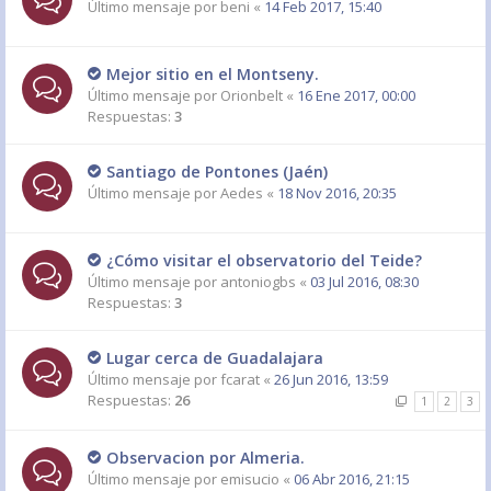
Último mensaje por
beni
«
14 Feb 2017, 15:40
Mejor sitio en el Montseny.
Último mensaje por
Orionbelt
«
16 Ene 2017, 00:00
Respuestas:
3
Santiago de Pontones (Jaén)
Último mensaje por
Aedes
«
18 Nov 2016, 20:35
¿Cómo visitar el observatorio del Teide?
Último mensaje por
antoniogbs
«
03 Jul 2016, 08:30
Respuestas:
3
Lugar cerca de Guadalajara
Último mensaje por
fcarat
«
26 Jun 2016, 13:59
Respuestas:
26
1
2
3
Observacion por Almeria.
Último mensaje por
emisucio
«
06 Abr 2016, 21:15