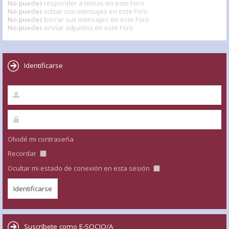
No puedes
responder a temas en este Foro
No puedes
editar sus mensajes en este Foro
No puedes
borrar sus mensajes en este Foro
No puedes
enviar adjuntos en este Foro
Identificarse
Olvidé mi contraseña
Recordar
Ocultar mi estado de conexión en esta sesión
Suscríbete como E-SOCIO/A