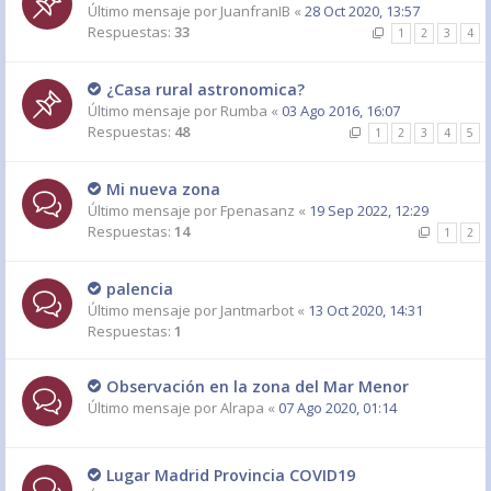
Último mensaje por
JuanfranIB
«
28 Oct 2020, 13:57
Respuestas:
33
1
2
3
4
¿Casa rural astronomica?
Último mensaje por
Rumba
«
03 Ago 2016, 16:07
Respuestas:
48
1
2
3
4
5
Mi nueva zona
Último mensaje por
Fpenasanz
«
19 Sep 2022, 12:29
Respuestas:
14
1
2
palencia
Último mensaje por
Jantmarbot
«
13 Oct 2020, 14:31
Respuestas:
1
Observación en la zona del Mar Menor
Último mensaje por
Alrapa
«
07 Ago 2020, 01:14
Lugar Madrid Provincia COVID19