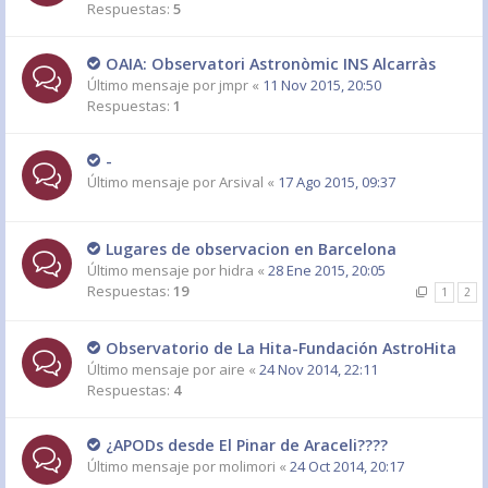
Respuestas:
5
OAIA: Observatori Astronòmic INS Alcarràs
Último mensaje por
jmpr
«
11 Nov 2015, 20:50
Respuestas:
1
-
Último mensaje por
Arsival
«
17 Ago 2015, 09:37
Lugares de observacion en Barcelona
Último mensaje por
hidra
«
28 Ene 2015, 20:05
Respuestas:
19
1
2
Observatorio de La Hita-Fundación AstroHita
Último mensaje por
aire
«
24 Nov 2014, 22:11
Respuestas:
4
¿APODs desde El Pinar de Araceli????
Último mensaje por
molimori
«
24 Oct 2014, 20:17