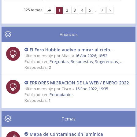
325 temas
1
2
3
4
5
…
7
Anuncios
El Foro Hubble vuelve a mirar al cielo...
Último mensaje por
Altair
«
16 Abr 2026, 18:52
Publicado en
Preguntas, Respuestas, Sugerencias, ....
Respuestas:
2
ERRORES MIGRACION DE LA WEB / ENERO 2022
Último mensaje por
Cisco
«
16 Ene 2022, 19:35
Publicado en
Principiantes
Respuestas:
1
Temas
Mapa de Contaminación lumínica