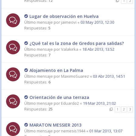
Respuestas:
12
1
2
Lugar de observación en Huelva
Último mensaje por
jaimeovi
«
03 May 2013, 12:30
Respuestas:
5
¿Qué tal es la zona de Gredos para salidas?
Último mensaje por
Valakirka
«
18 Abr 2013, 13:52
Respuestas:
7
Alojamiento en La Palma
Último mensaje por
MaximoSuarez
«
03 Abr 2013, 14:51
Respuestas:
6
Orientación de una terraza
Último mensaje por
Eduardo2
«
19 Mar 2013, 21:02
Respuestas:
25
1
2
3
MARATON MESSIER 2013
Último mensaje por
nemesis1944
«
01 Mar 2013, 13:07