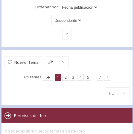
Ordenar por
Nuevo Tema
325 temas
1
2
3
4
5
…
7
Ir a
Permisos del foro
No puedes
abrir nuevos temas en este Foro