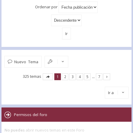
Ordenar por
Nuevo Tema
325 temas
1
2
3
4
5
…
7
Ir a
Permisos del foro
No puedes
abrir nuevos temas en este Foro