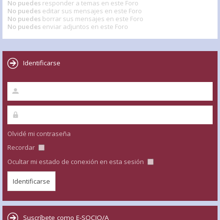
No puedes
responder a temas en este Foro
No puedes
editar sus mensajes en este Foro
No puedes
borrar sus mensajes en este Foro
No puedes
enviar adjuntos en este Foro
Identificarse
Olvidé mi contraseña
Recordar
Ocultar mi estado de conexión en esta sesión
Suscríbete como E-SOCIO/A