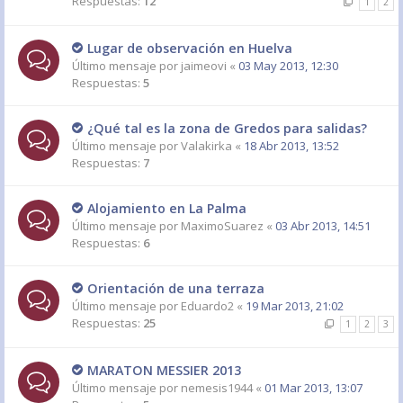
Respuestas:
12
1
2
Lugar de observación en Huelva
Último mensaje por
jaimeovi
«
03 May 2013, 12:30
Respuestas:
5
¿Qué tal es la zona de Gredos para salidas?
Último mensaje por
Valakirka
«
18 Abr 2013, 13:52
Respuestas:
7
Alojamiento en La Palma
Último mensaje por
MaximoSuarez
«
03 Abr 2013, 14:51
Respuestas:
6
Orientación de una terraza
Último mensaje por
Eduardo2
«
19 Mar 2013, 21:02
Respuestas:
25
1
2
3
MARATON MESSIER 2013
Último mensaje por
nemesis1944
«
01 Mar 2013, 13:07