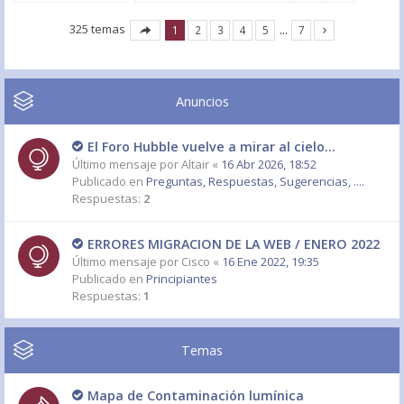
325 temas
1
2
3
4
5
…
7
Anuncios
El Foro Hubble vuelve a mirar al cielo...
Último mensaje por
Altair
«
16 Abr 2026, 18:52
Publicado en
Preguntas, Respuestas, Sugerencias, ....
Respuestas:
2
ERRORES MIGRACION DE LA WEB / ENERO 2022
Último mensaje por
Cisco
«
16 Ene 2022, 19:35
Publicado en
Principiantes
Respuestas:
1
Temas
Mapa de Contaminación lumínica