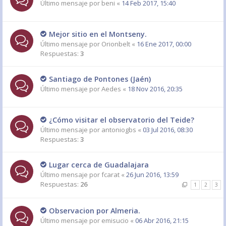
Último mensaje por
beni
«
14 Feb 2017, 15:40
Mejor sitio en el Montseny.
Último mensaje por
Orionbelt
«
16 Ene 2017, 00:00
Respuestas:
3
Santiago de Pontones (Jaén)
Último mensaje por
Aedes
«
18 Nov 2016, 20:35
¿Cómo visitar el observatorio del Teide?
Último mensaje por
antoniogbs
«
03 Jul 2016, 08:30
Respuestas:
3
Lugar cerca de Guadalajara
Último mensaje por
fcarat
«
26 Jun 2016, 13:59
Respuestas:
26
1
2
3
Observacion por Almeria.
Último mensaje por
emisucio
«
06 Abr 2016, 21:15