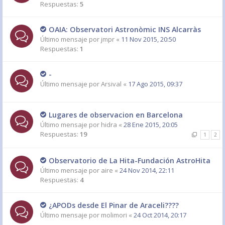
Respuestas:
5
OAIA: Observatori Astronòmic INS Alcarràs
Último mensaje por
jmpr
«
11 Nov 2015, 20:50
Respuestas:
1
-
Último mensaje por
Arsival
«
17 Ago 2015, 09:37
Lugares de observacion en Barcelona
Último mensaje por
hidra
«
28 Ene 2015, 20:05
Respuestas:
19
1
2
Observatorio de La Hita-Fundación AstroHita
Último mensaje por
aire
«
24 Nov 2014, 22:11
Respuestas:
4
¿APODs desde El Pinar de Araceli????
Último mensaje por
molimori
«
24 Oct 2014, 20:17