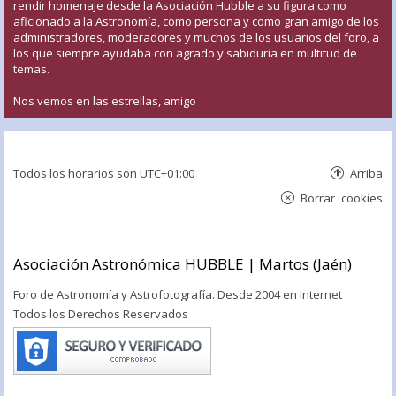
rendir homenaje desde la Asociación Hubble a su figura como
aficionado a la Astronomía, como persona y como gran amigo de los
administradores, moderadores y muchos de los usuarios del foro, a
los que siempre ayudaba con agrado y sabiduría en multitud de
temas.
Nos vemos en las estrellas, amigo
Todos los horarios son
UTC+01:00
Arriba
Borrar cookies
Asociación Astronómica HUBBLE | Martos (Jaén)
Foro de Astronomía y Astrofotografía. Desde 2004 en Internet
Todos los Derechos Reservados