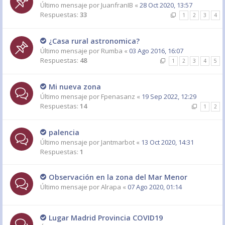
Último mensaje por
JuanfranIB
«
28 Oct 2020, 13:57
Respuestas:
33
1
2
3
4
¿Casa rural astronomica?
Último mensaje por
Rumba
«
03 Ago 2016, 16:07
Respuestas:
48
1
2
3
4
5
Mi nueva zona
Último mensaje por
Fpenasanz
«
19 Sep 2022, 12:29
Respuestas:
14
1
2
palencia
Último mensaje por
Jantmarbot
«
13 Oct 2020, 14:31
Respuestas:
1
Observación en la zona del Mar Menor
Último mensaje por
Alrapa
«
07 Ago 2020, 01:14
Lugar Madrid Provincia COVID19