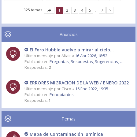
325 temas
1
2
3
4
5
…
7
Anuncios
El Foro Hubble vuelve a mirar al cielo...
Último mensaje por
Altair
«
16 Abr 2026, 18:52
Publicado en
Preguntas, Respuestas, Sugerencias, ....
Respuestas:
2
ERRORES MIGRACION DE LA WEB / ENERO 2022
Último mensaje por
Cisco
«
16 Ene 2022, 19:35
Publicado en
Principiantes
Respuestas:
1
Temas
Mapa de Contaminación lumínica