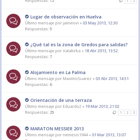
Respuestas:
12
1
2
Lugar de observación en Huelva
Último mensaje por
jaimeovi
«
03 May 2013, 12:30
Respuestas:
5
¿Qué tal es la zona de Gredos para salidas?
Último mensaje por
Valakirka
«
18 Abr 2013, 13:52
Respuestas:
7
Alojamiento en La Palma
Último mensaje por
MaximoSuarez
«
03 Abr 2013, 14:51
Respuestas:
6
Orientación de una terraza
Último mensaje por
Eduardo2
«
19 Mar 2013, 21:02
Respuestas:
25
1
2
3
MARATON MESSIER 2013
Último mensaje por
nemesis1944
«
01 Mar 2013, 13:07