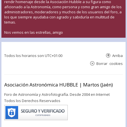
rendir homenaje desde la Asociación Hubble a su figura como
aficionado a la Astronomía, como persona y como gran amigo de los
administradores, moderadores y muchos de los usuarios del foro, a
los que siempre ayudaba con agrado y sabiduría en multitud de
temas.
Nos vemos en las estrellas, amigo
Todos los horarios son
UTC+01:00
Arriba
Borrar cookies
Asociación Astronómica HUBBLE | Martos (Jaén)
Foro de Astronomía y Astrofotografía. Desde 2004 en Internet
Todos los Derechos Reservados