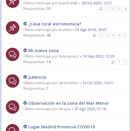
Último mensaje por
JuanfranIB
«
28 Oct 2020, 13:57
Respuestas:
33
1
2
3
4
¿Casa rural astronomica?
Último mensaje por
Rumba
«
03 Ago 2016, 16:07
Respuestas:
48
1
2
3
4
5
Mi nueva zona
Último mensaje por
Fpenasanz
«
19 Sep 2022, 12:29
Respuestas:
14
1
2
palencia
Último mensaje por
Jantmarbot
«
13 Oct 2020, 14:31
Respuestas:
1
Observación en la zona del Mar Menor
Último mensaje por
Alrapa
«
07 Ago 2020, 01:14
Lugar Madrid Provincia COVID19