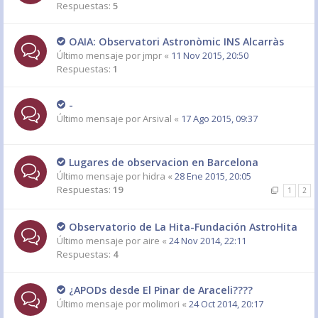
Respuestas:
5
OAIA: Observatori Astronòmic INS Alcarràs
Último mensaje por
jmpr
«
11 Nov 2015, 20:50
Respuestas:
1
-
Último mensaje por
Arsival
«
17 Ago 2015, 09:37
Lugares de observacion en Barcelona
Último mensaje por
hidra
«
28 Ene 2015, 20:05
Respuestas:
19
1
2
Observatorio de La Hita-Fundación AstroHita
Último mensaje por
aire
«
24 Nov 2014, 22:11
Respuestas:
4
¿APODs desde El Pinar de Araceli????
Último mensaje por
molimori
«
24 Oct 2014, 20:17