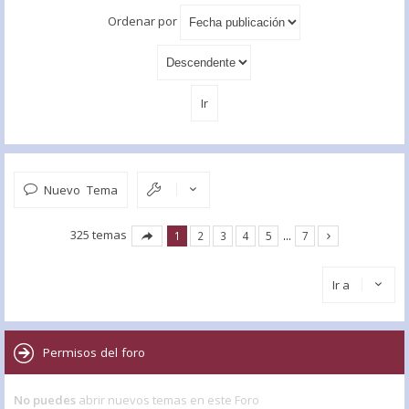
Ordenar por
Nuevo Tema
325 temas
1
2
3
4
5
…
7
Ir a
Permisos del foro
No puedes
abrir nuevos temas en este Foro