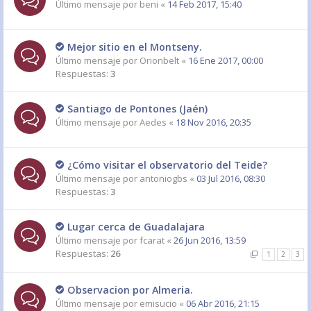
Último mensaje por
beni
«
14 Feb 2017, 15:40
Mejor sitio en el Montseny.
Último mensaje por
Orionbelt
«
16 Ene 2017, 00:00
Respuestas:
3
Santiago de Pontones (Jaén)
Último mensaje por
Aedes
«
18 Nov 2016, 20:35
¿Cómo visitar el observatorio del Teide?
Último mensaje por
antoniogbs
«
03 Jul 2016, 08:30
Respuestas:
3
Lugar cerca de Guadalajara
Último mensaje por
fcarat
«
26 Jun 2016, 13:59
Respuestas:
26
1
2
3
Observacion por Almeria.
Último mensaje por
emisucio
«
06 Abr 2016, 21:15