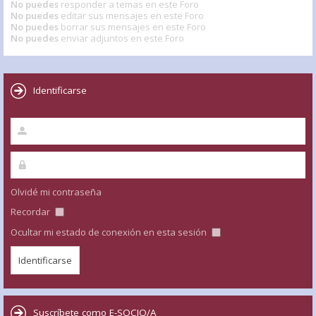
No puedes
responder a temas en este Foro
No puedes
editar sus mensajes en este Foro
No puedes
borrar sus mensajes en este Foro
No puedes
enviar adjuntos en este Foro
Identificarse
Olvidé mi contraseña
Recordar
Ocultar mi estado de conexión en esta sesión
Suscríbete como E-SOCIO/A