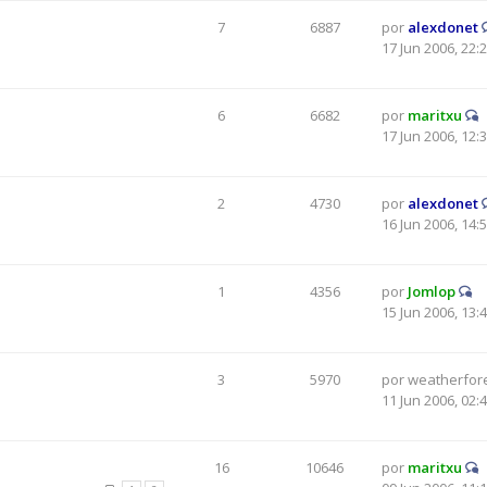
7
6887
por
alexdonet
17 Jun 2006, 22:
6
6682
por
maritxu
17 Jun 2006, 12:
2
4730
por
alexdonet
16 Jun 2006, 14:
1
4356
por
Jomlop
15 Jun 2006, 13:
3
5970
por
weatherfor
11 Jun 2006, 02:
16
10646
por
maritxu