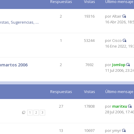
Respuestas
Vistas
Último mensaje
2
19316
por
Altair
16 Abr 2026, 18:
tas, Sugerencias, ....
1
53244
por
Cisco
16 Ene 2022, 19:
romartos 2006
2
7692
por
Jomlop
11 Jul 2006, 23:2
Respuestas
Vistas
Último mensaje
27
17808
por
maritxu
28 Jul 2006, 17:4
1
2
3
13
10697
por
ymyr