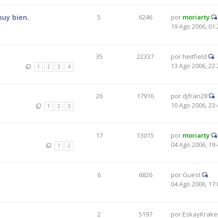
muy bien.
5
6246
por
moriarty
19 Ago 2006, 01:
35
22337
por
heitfield
13 Ago 2006, 22:
1
2
3
4
26
17916
por
djfran28
10 Ago 2006, 23:
1
2
3
17
13015
por
moriarty
04 Ago 2006, 19:
1
2
6
6826
por
Guest
04 Ago 2006, 17:
2
5197
por
EskayKrake