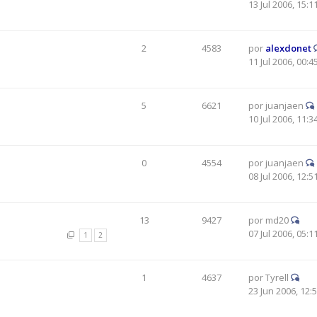
13 Jul 2006, 15:1
2
4583
por
alexdonet
11 Jul 2006, 00:4
5
6621
por
juanjaen
10 Jul 2006, 11:3
0
4554
por
juanjaen
08 Jul 2006, 12:5
13
9427
por
md20
07 Jul 2006, 05:1
1
2
1
4637
por
Tyrell
23 Jun 2006, 12: