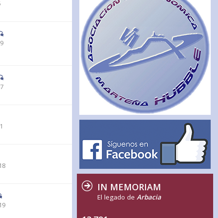
5
19
47
51
18
IN MEMORIAM
El legado de
Arbacia
19