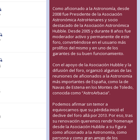
Como aficionado a la Astronomía, desde
2008 fue Presidente de la Asociación
7
Astronómica AstroHenares y socio
destacado de la Asociación Astronómica
Hubble. Desde 2005 y durante 8 años fue
moderador activo y permanente de este
7
foro, convirtiéndose en el usuario más
prolífico del mismo y en uno de los
garantes de su buen funcionamiento.
Con el apoyo de la Asociación Hubble y la
4
difusión del foro, organizó algunas de las
reuniones de aficionados a la Astronomía
más importantes de España, como la de
Navas de Estena en los Montes de Toledo,
5
conocida como “AstroArbacia”.
Podemos afirmar sin temor a
equivocarnos que su pérdida inició el
declive del foro allá por 2013. Por eso, tras
0
su renovación queremos rendir homenaje
desde la Asociación Hubble a su figura
como aficionado a la Astronomía, como
persona y como gran amigo de los