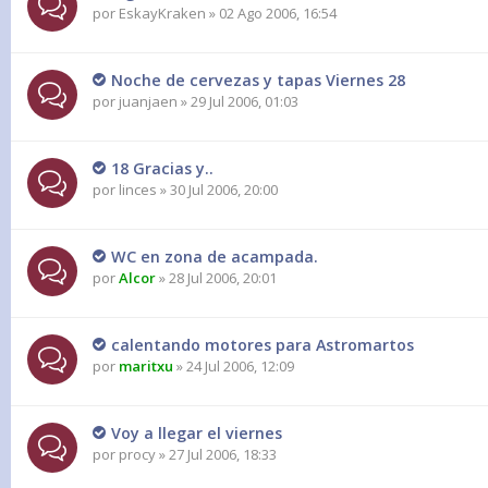
por
EskayKraken
» 02 Ago 2006, 16:54
Noche de cervezas y tapas Viernes 28
por
juanjaen
» 29 Jul 2006, 01:03
18 Gracias y..
por
linces
» 30 Jul 2006, 20:00
WC en zona de acampada.
por
Alcor
» 28 Jul 2006, 20:01
calentando motores para Astromartos
por
maritxu
» 24 Jul 2006, 12:09
Voy a llegar el viernes
por
procy
» 27 Jul 2006, 18:33