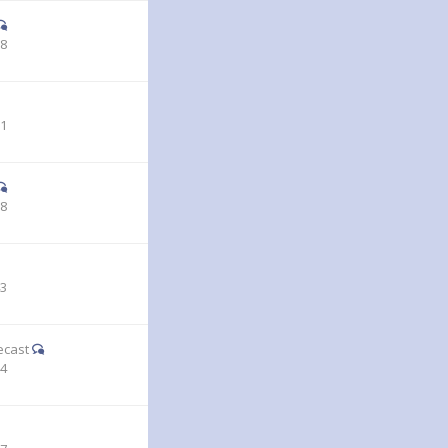
28
31
58
43
ecast
44