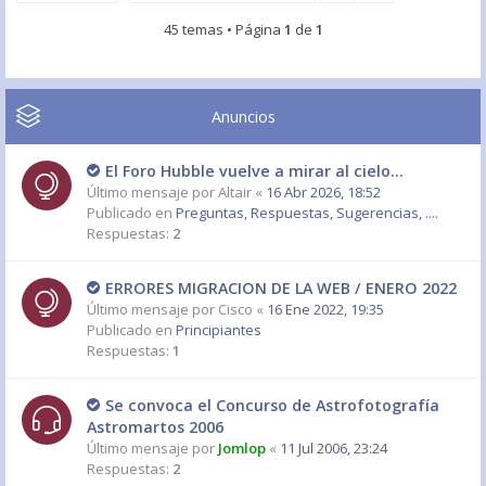
45 temas • Página
1
de
1
Anuncios
El Foro Hubble vuelve a mirar al cielo...
Último mensaje por
Altair
«
16 Abr 2026, 18:52
Publicado en
Preguntas, Respuestas, Sugerencias, ....
Respuestas:
2
ERRORES MIGRACION DE LA WEB / ENERO 2022
Último mensaje por
Cisco
«
16 Ene 2022, 19:35
Publicado en
Principiantes
Respuestas:
1
Se convoca el Concurso de Astrofotografía
Astromartos 2006
Último mensaje por
Jomlop
«
11 Jul 2006, 23:24
Respuestas:
2