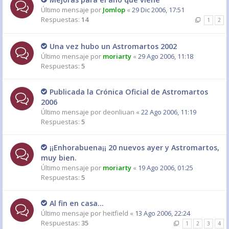
Último mensaje por
Jomlop
«
29 Dic 2006, 17:51
Respuestas:
14
1
2
Una vez hubo un Astromartos 2002
Último mensaje por
moriarty
«
29 Ago 2006, 11:18
Respuestas:
5
Publicada la Crónica Oficial de Astromartos
2006
Último mensaje por
deonliuan
«
22 Ago 2006, 11:19
Respuestas:
5
¡¡Enhorabuena¡¡ 20 nuevos ayer y Astromartos,
muy bien.
Último mensaje por
moriarty
«
19 Ago 2006, 01:25
Respuestas:
5
Al fin en casa...
Último mensaje por
heitfield
«
13 Ago 2006, 22:24
Respuestas:
35
1
2
3
4