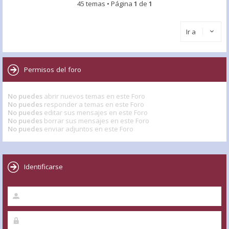
45 temas • Página
1
de
1
Ir a
Permisos del foro
No puedes
abrir nuevos temas en este Foro
No puedes
responder a temas en este Foro
No puedes
editar sus mensajes en este Foro
No puedes
borrar sus mensajes en este Foro
No puedes
enviar adjuntos en este Foro
Identificarse