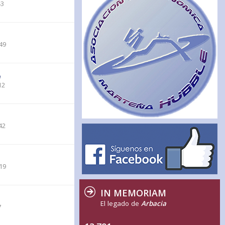
43
49
12
42
19
IN MEMORIAM
El legado de
Arbacia
7