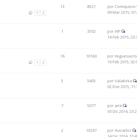
13
8521
por
Comiqueso
09 Mar 2015, 07:
1
2
1
3502
por
AIP
14 Feb 2015, 23:
16
10160
por
miguesacri
10 Feb 2015, 02:
1
2
5
5405
por
Valakirka
02 Ene 2015, 11:
7
5077
por
aire
30 Dic 2014, 23:
2
10247
por
Avicarlos
14 Dic 2014, 13: