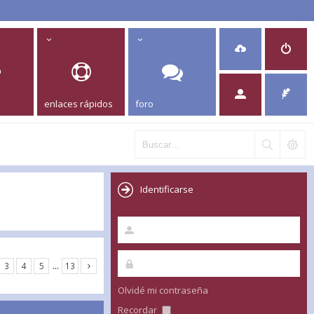
enlaces rápidos
foro
Identificarse
3
4
5
…
13
Olvidé mi contraseña
Recordar