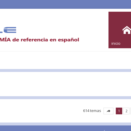
inicio
l
614 temas
1
2