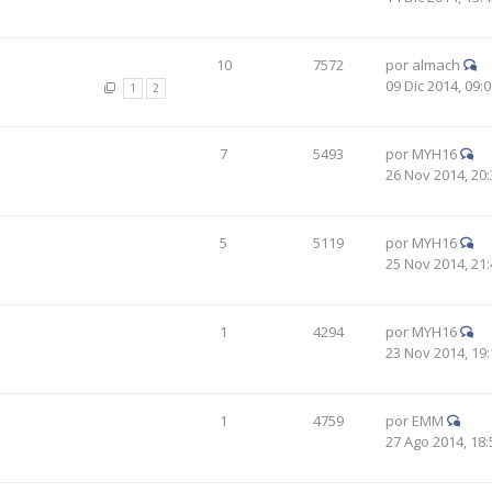
10
7572
por
almach
09 Dic 2014, 09:
1
2
7
5493
por
MYH16
26 Nov 2014, 20:
5
5119
por
MYH16
25 Nov 2014, 21:
1
4294
por
MYH16
23 Nov 2014, 19:
1
4759
por
EMM
27 Ago 2014, 18: