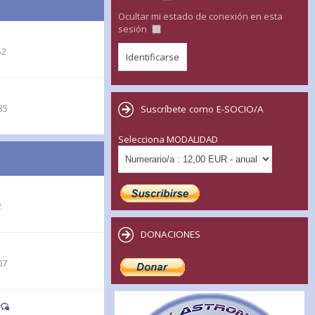
Ocultar mi estado de conexión en esta
sesión
52
35
Suscríbete como E-SOCIO/A
Selecciona MODALIDAD
2
DONACIONES
07