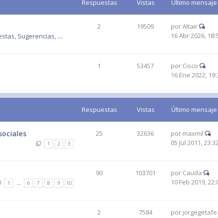
Respuestas
Vistas
Último mensaje
2
19509
por
Altair
16 Abr 2026, 18:
tas, Sugerencias, ....
1
53457
por
Cisco
16 Ene 2022, 19:
Respuestas
Vistas
Último mensaje
sociales
25
32636
por
maxmil
05 Jul 2011, 23:3
1
2
3
90
103701
por
Cauda
10 Feb 2019, 22:
1
…
6
7
8
9
10
2
7584
por
jorgegetafe