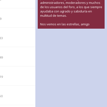
administradores, moderadores y muchos
de los usuarios del foro, a los que siempre
ayudaba con agrado y sabiduría en
multitud de temas.
09
Nos vemos en las estrellas, amigo
33
49
19
50