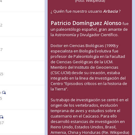
(Foto: Wikipedia)
14
¿ Quién fue nuestro usuario
Arbacia
?
Patricio Domínguez Alonso
fue
42
un paleontólogo español, gran amante de
la Astronomía y Divulgador Científico.
Doctor en Ciencias Biológicas (1999) y
47
especialista en Biología Evolutiva fue
profesor de Paleontología en la Facultad
de Ciencias Geológicas de la UCM.
Miembro del Instituto de Geociencias
(CSIC-UCM) desde su creación, estaba
55
integrado en la línea de Investigación del
Centro “Episodios críticos en la historia de
la Tierra”.
n
05
Su trabajo de investigación se centró en el
origen de los vertebrados, evolución
temprana de aves y estudios sobre el
cuaternario en el Caúcaso. Para ello
desarrolló estancias de investigación en
57
Reino Unido, Estados Unidos, Brasil,
Armenia, China y Honduras (Fte. Wikipedia)