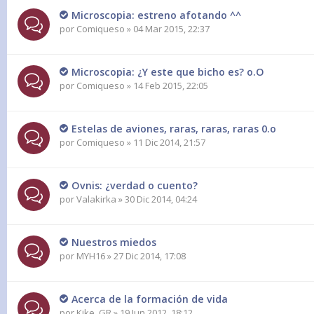
Microscopia: estreno afotando ^^
por
Comiqueso
» 04 Mar 2015, 22:37
Microscopia: ¿Y este que bicho es? o.O
por
Comiqueso
» 14 Feb 2015, 22:05
Estelas de aviones, raras, raras, raras 0.o
por
Comiqueso
» 11 Dic 2014, 21:57
Ovnis: ¿verdad o cuento?
por
Valakirka
» 30 Dic 2014, 04:24
Nuestros miedos
por
MYH16
» 27 Dic 2014, 17:08
Acerca de la formación de vida
por
Kike_GR
» 19 Jun 2012, 18:12