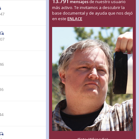
13.791
mensajes
de nuestro usuario
más activo. Te invitamos a descubrir la
base documental y de ayuda que nos dejó
:47
en este
ENLACE
:07
46
36
44