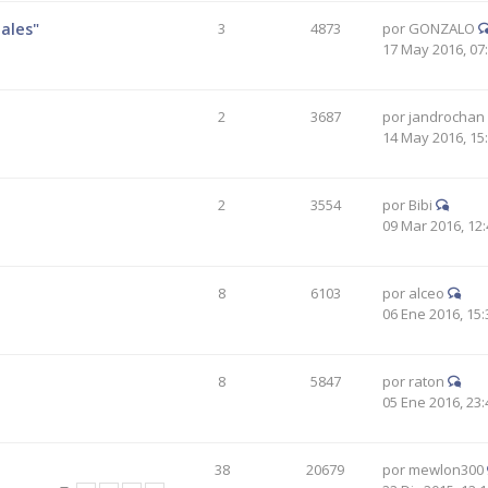
ales"
3
4873
por
GONZALO
17 May 2016, 07
2
3687
por
jandrochan
14 May 2016, 15
2
3554
por
Bibi
09 Mar 2016, 12:
8
6103
por
alceo
06 Ene 2016, 15:
8
5847
por
raton
05 Ene 2016, 23:
38
20679
por
mewlon300