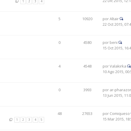
22 Dic 2015, 12:
1
2
3
4
5
10920
por
Altair
22 Oct 2015, 07:
0
4580
por
beni
15 Oct 2015, 16:
4
4548
por
Valakirka
10 Ago 2015, 00:
0
3993
por
ar-pharazo
13 Jun 2015, 11:
48
27653
por
Comiqueso
15 Mar 2015, 18:
1
2
3
4
5