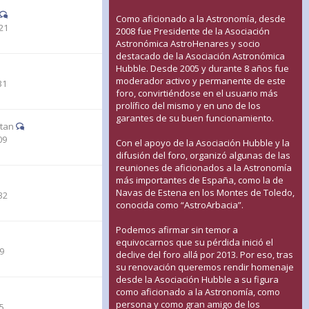
Como aficionado a la Astronomía, desde
21
2008 fue Presidente de la Asociación
Astronómica AstroHenares y socio
destacado de la Asociación Astronómica
Hubble. Desde 2005 y durante 8 años fue
moderador activo y permanente de este
31
foro, convirtiéndose en el usuario más
prolífico del mismo y en uno de los
garantes de su buen funcionamiento.
stan
09
Con el apoyo de la Asociación Hubble y la
difusión del foro, organizó algunas de las
reuniones de aficionados a la Astronomía
más importantes de España, como la de
Navas de Estena en los Montes de Toledo,
32
conocida como “AstroArbacia”.
Podemos afirmar sin temor a
equivocarnos que su pérdida inició el
29
declive del foro allá por 2013. Por eso, tras
su renovación queremos rendir homenaje
desde la Asociación Hubble a su figura
como aficionado a la Astronomía, como
persona y como gran amigo de los
45