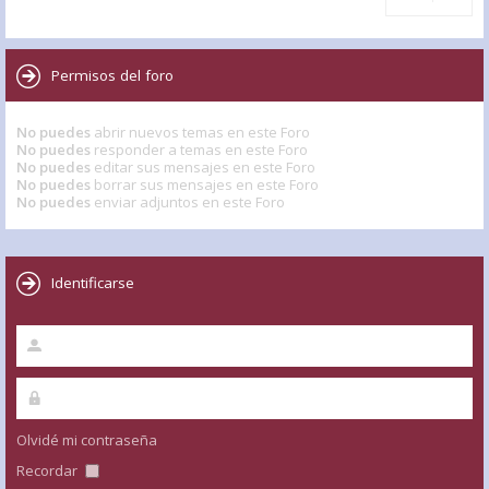
Permisos del foro
No puedes
abrir nuevos temas en este Foro
No puedes
responder a temas en este Foro
No puedes
editar sus mensajes en este Foro
No puedes
borrar sus mensajes en este Foro
No puedes
enviar adjuntos en este Foro
Identificarse
Olvidé mi contraseña
Recordar