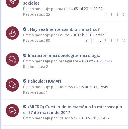
sociales
Último mensaje por
maxmil
«
05 Jul 2011, 23:32
Respuestas:
25
1
2
3
¿Hay realmente cambio climático?
Último mensaje por
Cauda
«
10 Feb 2019, 22:07
Respuestas:
90
1
…
7
8
9
10
Iniciación microbiología/micrología
Último mensaje por
jorgegetafe
«
02 Oct 2017, 05:43
Respuestas:
2
Película: HUMAN
Último mensaje por
Merce55
«
23 Mar 2017, 15:49
Respuestas:
1
(MICRO) Cursillo de iniciación a la microscopía
el 17 de marzo de 2017
Último mensaje por
Eduardo2
«
10 Feb 2017, 19:12