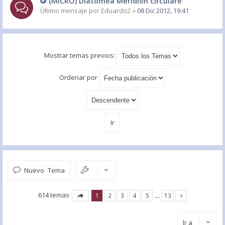
(MICRO) Diatomea Meridion circulare
Último mensaje por
Eduardo2
«
08 Dic 2012, 19:41
Mostrar temas previos:
Ordenar por
Nuevo Tema
614 temas
1
2
3
4
5
…
13
Ir a