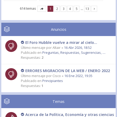
614 temas
1
2
3
4
5
…
13
Anuncios
El Foro Hubble vuelve a mirar al cielo...
Último mensaje por
Altair
«
16 Abr 2026, 18:52
Publicado en
Preguntas, Respuestas, Sugerencias, ....
Respuestas:
2
ERRORES MIGRACION DE LA WEB / ENERO 2022
Último mensaje por
Cisco
«
16 Ene 2022, 19:35
Publicado en
Principiantes
Respuestas:
1
Temas
Acerca de la Política, Economía y otras ciencias