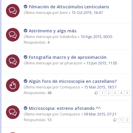
Filmación de Altocúmulos Lenticularis
Último mensaje por
beni
«
15 Oct 2015, 16:47
Astrónomo y algo más
Último mensaje por
Valakirka
«
10 Ago 2015, 00:55
Respuestas:
4
Fotografía macro y de aproximación
Último mensaje por
ar-pharazon
«
13 Jun 2015, 11:05
Algún foro de microscopía en castellano?
Último mensaje por
Comiqueso
«
15 Mar 2015, 18:57
Respuestas:
48
1
2
3
4
5
Microscopia: estreno afotando ^^
Último mensaje por
Comiqueso
«
09 Mar 2015, 07:21
Respuestas:
13
1
2