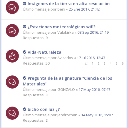
Imágenes de la tierra en alta resolución
Último mensaje por
beni
«
25 Ene 2017, 21:42
¿Estaciones meteorológicas wifi?
Último mensaje por
Valakirka
«
08 Sep 2016, 21:19
Respuestas:
9
Vida-Naturaleza
Último mensaje por
Avicarlos
«
17 Jul 2016, 12:47
Respuestas:
50
1
2
3
4
5
6
Pregunta de la asignatura "Ciencia de los
Materiales"
Último mensaje por
GONZALO
«
17 May 2016, 07:47
Respuestas:
3
bicho con luz ¿?
Último mensaje por
jandrochan
«
14 May 2016, 15:07
Respuestas:
2