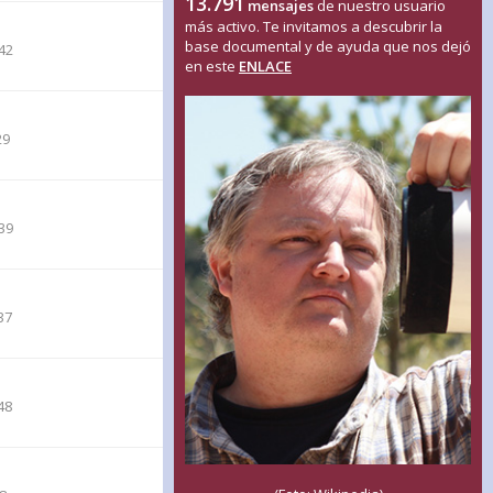
13.791
mensajes
de nuestro usuario
más activo. Te invitamos a descubrir la
base documental y de ayuda que nos dejó
42
en este
ENLACE
29
39
37
48