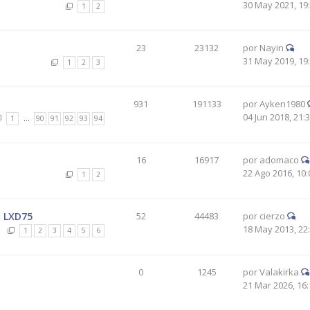
30 May 2021, 19
1
2
23
23132
por
Nayin
31 May 2019, 19
1
2
3
931
191133
por
Ayken1980
04 Jun 2018, 21:
1
…
90
91
92
93
94
16
16917
por
adomaco
22 Ago 2016, 10:
1
2
 LXD75
52
44483
por
cierzo
18 May 2013, 22
1
2
3
4
5
6
0
1245
por
Valakirka
21 Mar 2026, 16: