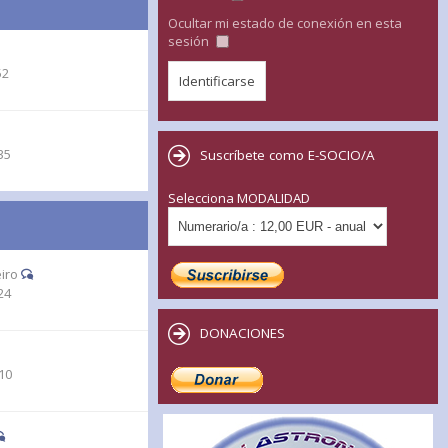
Ocultar mi estado de conexión en esta
sesión
52
35
Suscríbete como E-SOCIO/A
Selecciona MODALIDAD
iro
24
DONACIONES
10