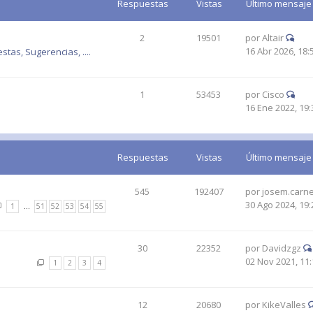
Respuestas
Vistas
Último mensaje
2
19501
por
Altair
16 Abr 2026, 18:
tas, Sugerencias, ....
1
53453
por
Cisco
16 Ene 2022, 19:
Respuestas
Vistas
Último mensaje
545
192407
por
josem.carne
30 Ago 2024, 19:
1
…
51
52
53
54
55
30
22352
por
Davidzgz
02 Nov 2021, 11:
1
2
3
4
12
20680
por
KikeValles