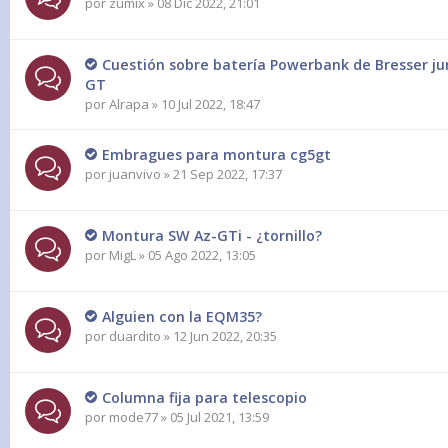
por
zumix
» 08 Dic 2022, 21:01
Cuestión sobre batería Powerbank de Bresser j
GT
por
Alrapa
» 10 Jul 2022, 18:47
Embragues para montura cg5gt
por
juanvivo
» 21 Sep 2022, 17:37
Montura SW Az-GTi - ¿tornillo?
por
MigL
» 05 Ago 2022, 13:05
Alguien con la EQM35?
por
duardito
» 12 Jun 2022, 20:35
Columna fija para telescopio
por
mode77
» 05 Jul 2021, 13:59