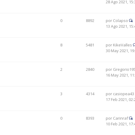
28 Ago 2021, 15:
0
8892
por
Colapso
13 Ago 2021, 15:
8
5481
por
KikeValles
30 May 2021, 19
2
2840
por
Gregorio19
16 May 2021, 11
3
4314
por
casiopea43
17 Feb 2021, 02:
0
8393
por
Carinraf
10 Feb 2021, 17: