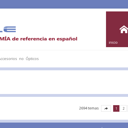
inicio
ccesorios no Ópticos
2694 temas
1
2