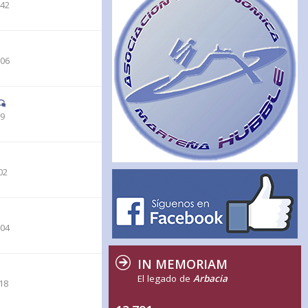
:42
:06
39
02
:04
IN MEMORIAM
El legado de
Arbacia
18