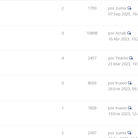
2
1700
por
zumix
07 Sep 2025, 19:
0
10898
por
Acrab
16 Abr 2023, 10:
4
2457
por
Titanio
23 Mar 2023, 19:
0
8026
por
Inaxio
26 Ene 2023, 09:
1
1828
por
Inaxio
19 Ene 2023, 12:
2
2097
por
zumix