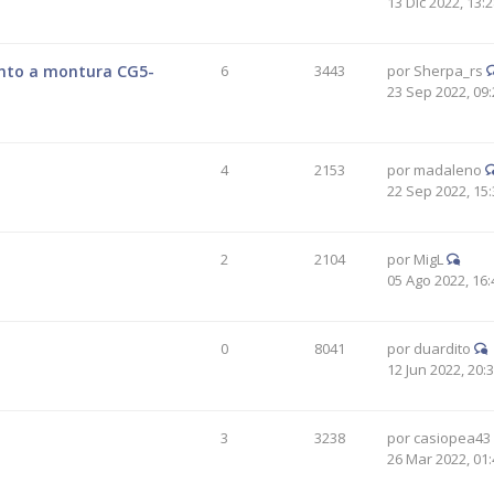
13 Dic 2022, 13:
unto a montura CG5-
6
3443
por
Sherpa_rs
23 Sep 2022, 09:
4
2153
por
madaleno
22 Sep 2022, 15:
2
2104
por
MigL
05 Ago 2022, 16:
0
8041
por
duardito
12 Jun 2022, 20:
3
3238
por
casiopea43
26 Mar 2022, 01: