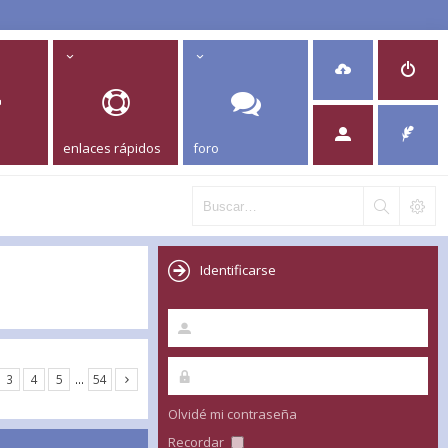
enlaces rápidos
foro
Identificarse
3
4
5
…
54
Olvidé mi contraseña
Recordar