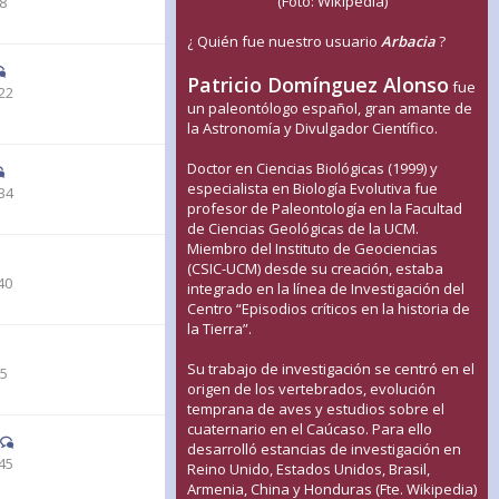
(Foto: Wikipedia)
28
¿ Quién fue nuestro usuario
Arbacia
?
Patricio Domínguez Alonso
fue
22
un paleontólogo español, gran amante de
la Astronomía y Divulgador Científico.
Doctor en Ciencias Biológicas (1999) y
especialista en Biología Evolutiva fue
34
profesor de Paleontología en la Facultad
de Ciencias Geológicas de la UCM.
Miembro del Instituto de Geociencias
(CSIC-UCM) desde su creación, estaba
40
integrado en la línea de Investigación del
Centro “Episodios críticos en la historia de
la Tierra”.
Su trabajo de investigación se centró en el
35
origen de los vertebrados, evolución
temprana de aves y estudios sobre el
cuaternario en el Caúcaso. Para ello
desarrolló estancias de investigación en
45
Reino Unido, Estados Unidos, Brasil,
Armenia, China y Honduras (Fte. Wikipedia)