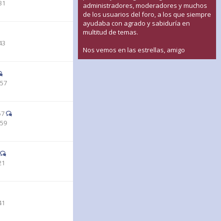
31
administradores, moderadores y muchos
de los usuarios del foro, a los que siempre
ayudaba con agrado y sabiduría en
multitud de temas.
43
Nos vemos en las estrellas, amigo
:57
57
:59
21
41