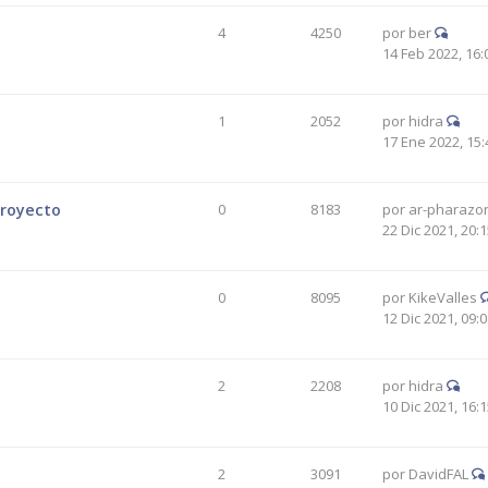
4
4250
por
ber
14 Feb 2022, 16:
1
2052
por
hidra
17 Ene 2022, 15:
proyecto
0
8183
por
ar-pharazo
22 Dic 2021, 20:
0
8095
por
KikeValles
12 Dic 2021, 09:
2
2208
por
hidra
10 Dic 2021, 16:
2
3091
por
DavidFAL