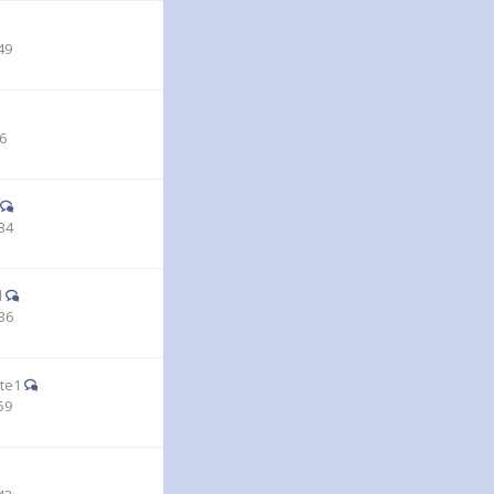
49
56
34
d
36
te1
59