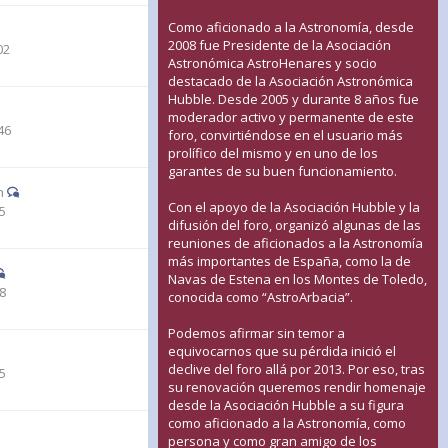
Como aficionado a la Astronomía, desde
2008 fue Presidente de la Asociación
02
Astronómica AstroHenares y socio
destacado de la Asociación Astronómica
Hubble. Desde 2005 y durante 8 años fue
moderador activo y permanente de este
46
foro, convirtiéndose en el usuario más
prolífico del mismo y en uno de los
garantes de su buen funcionamiento.
n
Con el apoyo de la Asociación Hubble y la
15
difusión del foro, organizó algunas de las
reuniones de aficionados a la Astronomía
más importantes de España, como la de
Navas de Estena en los Montes de Toledo,
08
conocida como “AstroArbacia”.
Podemos afirmar sin temor a
equivocarnos que su pérdida inició el
declive del foro allá por 2013. Por eso, tras
15
su renovación queremos rendir homenaje
desde la Asociación Hubble a su figura
como aficionado a la Astronomía, como
persona y como gran amigo de los