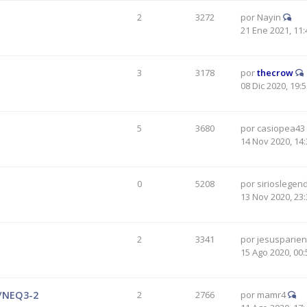
2
3272
por
Nayin
21 Ene 2021, 11:
3
3178
por
thecrow
08 Dic 2020, 19:
5
3680
por
casiopea43
14 Nov 2020, 14:
0
5208
por
sirioslegen
13 Nov 2020, 23:
2
3341
por
jesusparien
15 Ago 2020, 00:
/NEQ3-2
2
2766
por
mamr4