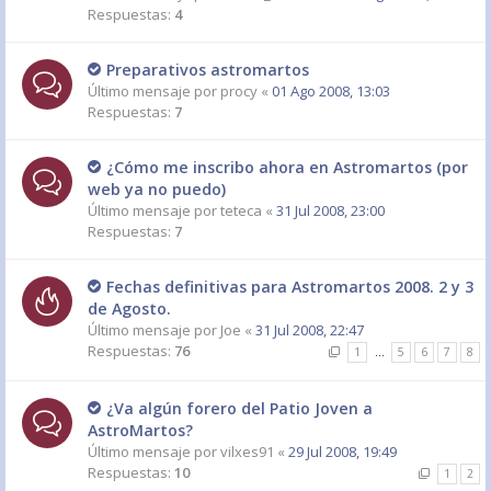
Respuestas:
4
Preparativos astromartos
Último mensaje por
procy
«
01 Ago 2008, 13:03
Respuestas:
7
¿Cómo me inscribo ahora en Astromartos (por
web ya no puedo)
Último mensaje por
teteca
«
31 Jul 2008, 23:00
Respuestas:
7
Fechas definitivas para Astromartos 2008. 2 y 3
de Agosto.
Último mensaje por
Joe
«
31 Jul 2008, 22:47
Respuestas:
76
1
…
5
6
7
8
¿Va algún forero del Patio Joven a
AstroMartos?
Último mensaje por
vilxes91
«
29 Jul 2008, 19:49
Respuestas:
10
1
2