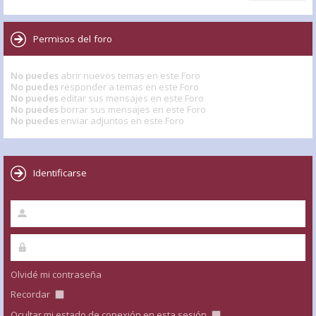
Permisos del foro
No puedes
abrir nuevos temas en este Foro
No puedes
responder a temas en este Foro
No puedes
editar sus mensajes en este Foro
No puedes
borrar sus mensajes en este Foro
No puedes
enviar adjuntos en este Foro
Identificarse
Olvidé mi contraseña
Recordar
Ocultar mi estado de conexión en esta sesión