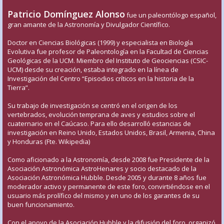
Patricio Domínguez Alonso
fue un paleontólogo español,
gran amante de la Astronomía y Divulgador Científico.
Doctor en Ciencias Biológicas (1999) y especialista en Biología
Evolutiva fue profesor de Paleontología en la Facultad de Ciencias
Geológicas de la UCM. Miembro del Instituto de Geociencias (CSIC-
UCM) desde su creación, estaba integrado en la línea de
Investigación del Centro “Episodios críticos en la historia de la
Tierra”.
Su trabajo de investigación se centró en el origen de los
vertebrados, evolución temprana de aves y estudios sobre el
cuaternario en el Caúcaso. Para ello desarrolló estancias de
investigación en Reino Unido, Estados Unidos, Brasil, Armenia, China
y Honduras (Fte. Wikipedia)
Como aficionado a la Astronomía, desde 2008 fue Presidente de la
Asociación Astronómica AstroHenares y socio destacado de la
Asociación Astronómica Hubble. Desde 2005 y durante 8 años fue
moderador activo y permanente de este foro, convirtiéndose en el
usuario más prolífico del mismo y en uno de los garantes de su
buen funcionamiento.
Con el apoyo de la Asociación Hubble y la difusión del foro, organizó