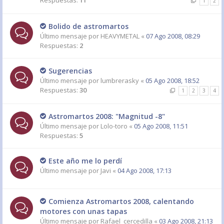
Respuestas:
11
1
2
Bolido de astromartos
Último mensaje por
HEAVYMETAL
«
07 Ago 2008, 08:29
Respuestas:
2
Sugerencias
Último mensaje por
lumbrerasky
«
05 Ago 2008, 18:52
Respuestas:
30
1
2
3
4
Astromartos 2008: "Magnitud -8"
Último mensaje por
Lolo-toro
«
05 Ago 2008, 11:51
Respuestas:
5
Este año me lo perdí
Último mensaje por
Javi
«
04 Ago 2008, 17:13
Comienza Astromartos 2008, calentando
motores con unas tapas
Último mensaje por
Rafael_cercedilla
«
03 Ago 2008, 21:13