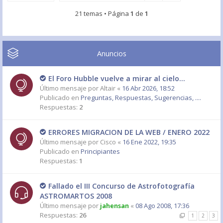
21 temas • Página
1
de
1
Anuncios
El Foro Hubble vuelve a mirar al cielo...
Último mensaje por
Altair
«
16 Abr 2026, 18:52
Publicado en
Preguntas, Respuestas, Sugerencias, ....
Respuestas:
2
ERRORES MIGRACION DE LA WEB / ENERO 2022
Último mensaje por
Cisco
«
16 Ene 2022, 19:35
Publicado en
Principiantes
Respuestas:
1
Fallado el III Concurso de Astrofotografía
ASTROMARTOS 2008
Último mensaje por
jahensan
«
08 Ago 2008, 17:36
Respuestas:
26
1
2
3