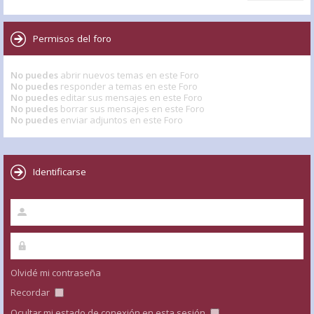
Permisos del foro
No puedes
abrir nuevos temas en este Foro
No puedes
responder a temas en este Foro
No puedes
editar sus mensajes en este Foro
No puedes
borrar sus mensajes en este Foro
No puedes
enviar adjuntos en este Foro
Identificarse
Olvidé mi contraseña
Recordar
Ocultar mi estado de conexión en esta sesión