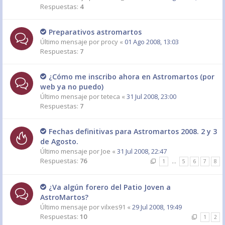
Respuestas:
4
Preparativos astromartos
Último mensaje por
procy
«
01 Ago 2008, 13:03
Respuestas:
7
¿Cómo me inscribo ahora en Astromartos (por
web ya no puedo)
Último mensaje por
teteca
«
31 Jul 2008, 23:00
Respuestas:
7
Fechas definitivas para Astromartos 2008. 2 y 3
de Agosto.
Último mensaje por
Joe
«
31 Jul 2008, 22:47
Respuestas:
76
1
…
5
6
7
8
¿Va algún forero del Patio Joven a
AstroMartos?
Último mensaje por
vilxes91
«
29 Jul 2008, 19:49
Respuestas:
10
1
2