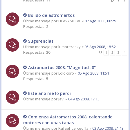
Respuestas:
11
1
2
Bolido de astromartos
Último mensaje por
HEAVYMETAL
«
07 Ago 2008, 08:29
Respuestas:
2
Sugerencias
Último mensaje por
lumbrerasky
«
05 Ago 2008, 18:52
Respuestas:
30
1
2
3
4
Astromartos 2008: "Magnitud -8"
Último mensaje por
Lolo-toro
«
05 Ago 2008, 11:51
Respuestas:
5
Este año me lo perdí
Último mensaje por
Javi
«
04 Ago 2008, 17:13
Comienza Astromartos 2008, calentando
motores con unas tapas
Último mensaje por
Rafael_cercedilla
«
03 Ago 2008, 21:13