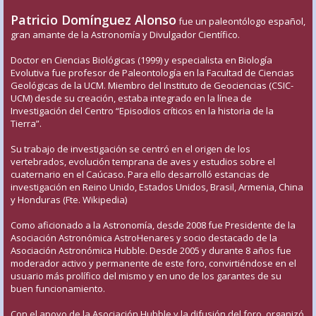
Patricio Domínguez Alonso
fue un paleontólogo español,
gran amante de la Astronomía y Divulgador Científico.
Doctor en Ciencias Biológicas (1999) y especialista en Biología
Evolutiva fue profesor de Paleontología en la Facultad de Ciencias
Geológicas de la UCM. Miembro del Instituto de Geociencias (CSIC-
UCM) desde su creación, estaba integrado en la línea de
Investigación del Centro “Episodios críticos en la historia de la
Tierra”.
Su trabajo de investigación se centró en el origen de los
vertebrados, evolución temprana de aves y estudios sobre el
cuaternario en el Caúcaso. Para ello desarrolló estancias de
investigación en Reino Unido, Estados Unidos, Brasil, Armenia, China
y Honduras (Fte. Wikipedia)
Como aficionado a la Astronomía, desde 2008 fue Presidente de la
Asociación Astronómica AstroHenares y socio destacado de la
Asociación Astronómica Hubble. Desde 2005 y durante 8 años fue
moderador activo y permanente de este foro, convirtiéndose en el
usuario más prolífico del mismo y en uno de los garantes de su
buen funcionamiento.
Con el apoyo de la Asociación Hubble y la difusión del foro, organizó