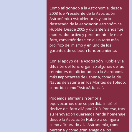
Como aficionado a la Astronomía, desde
2008 fue Presidente de la Asociación
Astronómica AstroHenares y socio
destacado de la Asociación Astronómica
Hubble. Desde 2005 y durante 8 años fue
moderador activo y permanente de este
foro, convirtiéndose en el usuario más
prolífico del mismo y en uno de los
garantes de su buen funcionamiento.
Con el apoyo de la Asociación Hubble y la
difusión del foro, organizó algunas de las
reuniones de aficionados a la Astronomía
más importantes de España, como la de
Navas de Estena en los Montes de Toledo,
conocida como “AstroArbacia”.
Podemos afirmar sin temor a
equivocarnos que su pérdida inició el
declive del foro allá por 2013. Por eso, tras
su renovación queremos rendir homenaje
desde la Asociación Hubble a su figura
como aficionado a la Astronomía, como
persona y como gran amigo de los