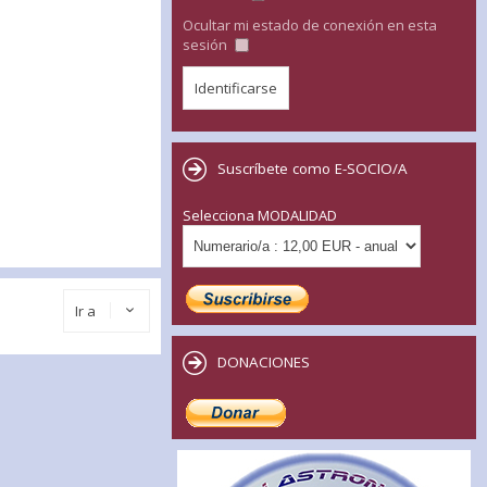
Ocultar mi estado de conexión en esta
sesión
Suscríbete como E-SOCIO/A
Selecciona MODALIDAD
Ir a
DONACIONES