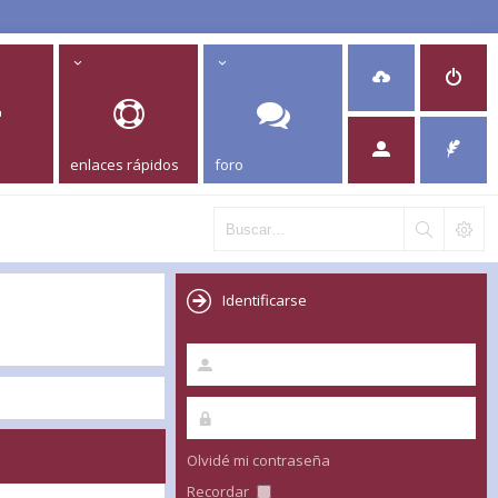
enlaces rápidos
foro
Identificarse
Olvidé mi contraseña
Recordar