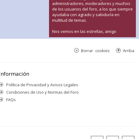
administradores, moderadores y muchos
de los usuarios del foro, a los que siempre
ayudaba con agrado y sabiduría en
multitud de temas.
Nos vemos en las estrellas, amigo
Borrar cookies
Arriba
Información
Política de Privacidad y Avisos Legales
Condiciones de Uso y Normas del Foro
FAQs