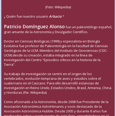
(Foto: Wikipedia)
¿ Quién fue nuestro usuario
Arbacia
?
Patricio Domínguez Alonso
fue un paleontólogo español,
gran amante de la Astronomía y Divulgador Científico.
Doctor en Ciencias Biológicas (1999) y especialista en Biología
Evolutiva fue profesor de Paleontología en la Facultad de Ciencias
Geológicas de la UCM. Miembro del Instituto de Geociencias (CSIC-
UCM) desde su creación, estaba integrado en la línea de
Investigación del Centro “Episodios críticos en la historia de la
Tierra”.
Su trabajo de investigación se centró en el origen de los
vertebrados, evolución temprana de aves y estudios sobre el
cuaternario en el Caúcaso. Para ello desarrolló estancias de
investigación en Reino Unido, Estados Unidos, Brasil, Armenia, China
y Honduras (Fte. Wikipedia)
Como aficionado a la Astronomía, desde 2008 fue Presidente de la
Asociación Astronómica AstroHenares y socio destacado de la
Asociación Astronómica Hubble. Desde 2005 y durante 8 años fue
moderador activo y permanente de este foro, convirtiéndose en el