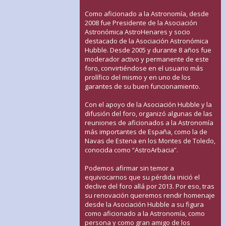
Como aficionado a la Astronomía, desde
2008 fue Presidente de la Asociación
Astronómica AstroHenares y socio
destacado de la Asociación Astronómica
Hubble. Desde 2005 y durante 8 años fue
moderador activo y permanente de este
foro, convirtiéndose en el usuario más
prolífico del mismo y en uno de los
garantes de su buen funcionamiento.
Con el apoyo de la Asociación Hubble y la
difusión del foro, organizó algunas de las
reuniones de aficionados a la Astronomía
más importantes de España, como la de
Navas de Estena en los Montes de Toledo,
conocida como “AstroArbacia”.
Podemos afirmar sin temor a
equivocarnos que su pérdida inició el
declive del foro allá por 2013. Por eso, tras
su renovación queremos rendir homenaje
desde la Asociación Hubble a su figura
como aficionado a la Astronomía, como
persona y como gran amigo de los