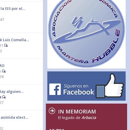
 la ISS por el…
:47
sé Luis Comella…
B1
43
MO
o
18
 ¿Hay alguien…
n
27
IN MEMORIAM
asistida elect…
El legado de
Arbacia
12