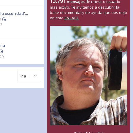
13.791
mensajes
de nuestro usuario
más activo. Te invitamos a descubrir la
base documental y de ayuda que nos dejó
 la oscuridad'…
en este
ENLACE
n
33
ona
29
Ir a