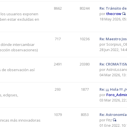
8662
80244
Re: Tránsito de
por
thecrow
e los usuarios exponen
18 May 2026, 05
eben estar excluídas en
717
10236
Re: Maestro Jo
por
Scorpius_O
r dónde intercambiar
28 Jun 2022, 14:
sección observaciones)
2491
20380
Re: CROMATIS
por
AstroLozan
s de observación así
04 Mar 2026, 13:
293
1877
Re: ¡¡¡ Hola !!!
por
Foro_Admi
, eclipses,
03 Mar 2026, 22:
1079
8053
Re: Astronomía 
por
Fitz
écnicas más innovadoras
01 Ene 2022, 10: