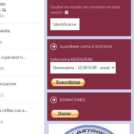
BONY
Ocultar mi estado de conexión en esta
o
sesión
34
alida.
50
Suscríbete como E-SOCIO/A
e o parasol ri…
Selecciona MODALIDAD
18
rizacion
01
DONACIONES
e réflex con a…
54