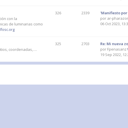
326
2339
'Manifiesto por
por
ar-pharazo
ión con la
06 Oct 2023, 13:
cnicas de luminarias como
fosc.org
325
2703
Re: Mi nueva z
por
Fpenasanz
itios, coordenadas,….
19 Sep 2022, 12: