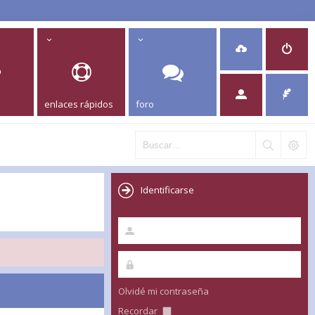
enlaces rápidos
foro
Identificarse
Olvidé mi contraseña
Recordar