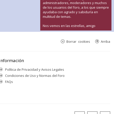
administradores, moderadores y muchos
de los usuarios del foro, a los que siempre
ayudaba con agrado y sabiduría en
multitud de temas.
Nos vemos en las estrellas, amigo
Borrar cookies
Arriba
Información
Política de Privacidad y Avisos Legales
Condiciones de Uso y Normas del Foro
FAQs