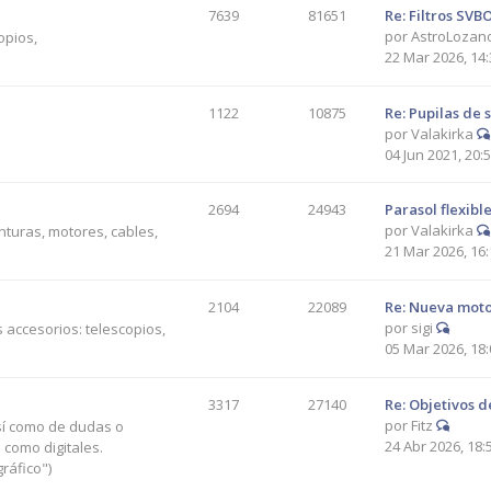
7639
81651
Re: Filtros SV
por
AstroLozan
opios,
22 Mar 2026, 14:
1122
10875
Re: Pupilas de s
por
Valakirka
04 Jun 2021, 20:
2694
24943
Parasol flexibl
por
Valakirka
nturas, motores, cables,
21 Mar 2026, 16:
2104
22089
Re: Nueva moto
por
sigi
 accesorios: telescopios,
05 Mar 2026, 18:
3317
27140
Re: Objetivos d
por
Fitz
así como de dudas o
24 Abr 2026, 18:
 como digitales.
ráfico")