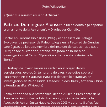
(Foto: Wikipedia)
¿ Quién fue nuestro usuario
Arbacia
?
Patricio Domínguez Alonso
fue un paleontólogo español,
gran amante de la Astronomía y Divulgador Científico.
Doctor en Ciencias Biológicas (1999) y especialista en Biología
Evolutiva fue profesor de Paleontología en la Facultad de Ciencias
Geológicas de la UCM. Miembro del Instituto de Geociencias (CSIC-
UCM) desde su creación, estaba integrado en la línea de
Investigación del Centro “Episodios críticos en la historia de la
Tierra”.
Su trabajo de investigación se centró en el origen de los
vertebrados, evolución temprana de aves y estudios sobre el
cuaternario en el Caúcaso. Para ello desarrolló estancias de
investigación en Reino Unido, Estados Unidos, Brasil, Armenia, China
y Honduras (Fte. Wikipedia)
Como aficionado a la Astronomía, desde 2008 fue Presidente de la
Asociación Astronómica AstroHenares y socio destacado de la
Asociación Astronómica Hubble. Desde 2005 y durante 8 años fue
moderador activo y permanente de este foro, convirtiéndose en el