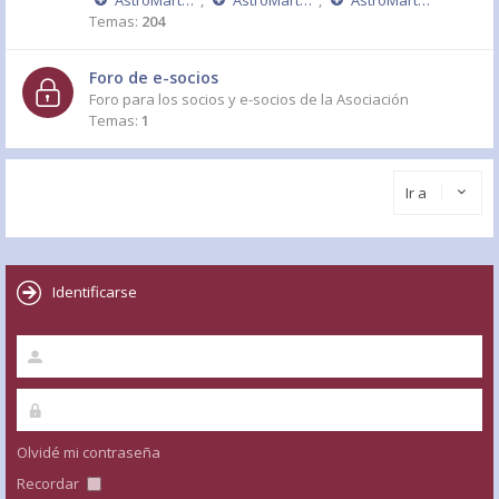
AstroMartos 2006
,
AstroMartos 2005
,
AstroMartos 2004
Temas:
204
Foro de e-socios
Foro para los socios y e-socios de la Asociación
Temas:
1
Ir a
Identificarse
Olvidé mi contraseña
Recordar