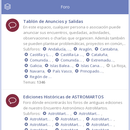
Foro
Tablón de Anuncios y Salidas
En este espacio, cualquier persona o asociación puede
anunciar sus encuentros, quedadas, actividades,
observaciones o charlas que organicen. Además también
se pueden plantear problemáticas, proyectos en común,...
Subforos:
Andalucía, Ceuta y Melilla
,
Aragón
,
Cantabria
,
Castilla y León
,
Castilla-La Mancha
,
Cataluña
,
Comunidad de Madrid
,
Comunidad Valenciana
,
Extremadura
,
Galicia
,
Islas Baleares
,
Islas Canarias
,
La Rioja
,
Navarra
,
País Vasco
,
Principado de Asturias
,
Región de Murcia
Temas:
1346
Ediciones Históricas de ASTROMARTOS
Foro dónde encontrarás los foros de antiguas ediciones
de nuestro Encuentro Astronómico AstroMartos.
Subforos:
AstroMartos 2015
,
AstroMartos 2014
,
AstroMartos 2013
,
AstroMartos 2011 - DÉCIMO ANIVERSARIO
,
AstroMartos 2010
,
AstroMartos 2009
,
AstroMartos 2008
,
AstroMartos 2007
,