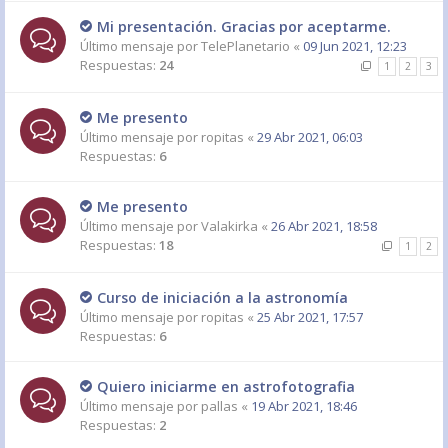
Mi presentación. Gracias por aceptarme.
Último mensaje por
TelePlanetario
«
09 Jun 2021, 12:23
Respuestas:
24
1
2
3
Me presento
Último mensaje por
ropitas
«
29 Abr 2021, 06:03
Respuestas:
6
Me presento
Último mensaje por
Valakirka
«
26 Abr 2021, 18:58
Respuestas:
18
1
2
Curso de iniciación a la astronomía
Último mensaje por
ropitas
«
25 Abr 2021, 17:57
Respuestas:
6
Quiero iniciarme en astrofotografia
Último mensaje por
pallas
«
19 Abr 2021, 18:46
Respuestas:
2