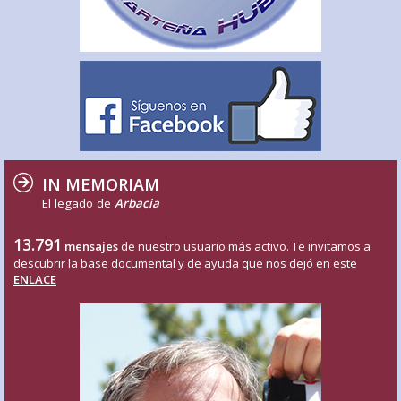
IN MEMORIAM
El legado de
Arbacia
13.791
mensajes
de nuestro usuario más activo. Te invitamos a
descubrir la base documental y de ayuda que nos dejó en este
ENLACE