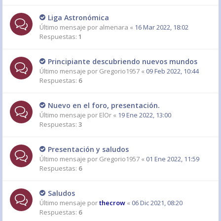
Liga Astronómica
Último mensaje por
almenara
«
16 Mar 2022, 18:02
Respuestas:
1
Principiante descubriendo nuevos mundos
Último mensaje por
Gregorio1957
«
09 Feb 2022, 10:44
Respuestas:
6
Nuevo en el foro, presentación.
Último mensaje por
ElOr
«
19 Ene 2022, 13:00
Respuestas:
3
Presentación y saludos
Último mensaje por
Gregorio1957
«
01 Ene 2022, 11:59
Respuestas:
6
Saludos
Último mensaje por
thecrow
«
06 Dic 2021, 08:20
Respuestas:
6