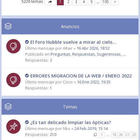
5226 temas
1
2
3
4
5
…
105
Anuncios
El Foro Hubble vuelve a mirar al cielo...
Último mensaje por
Altair
«
16 Abr 2026, 18:52
Publicado en
Preguntas, Respuestas, Sugerencias, ....
Respuestas:
2
ERRORES MIGRACION DE LA WEB / ENERO 2022
Último mensaje por
Cisco
«
16 Ene 2022, 19:35
Respuestas:
1
Temas
¿Es tan delicado limpiar las ópticas?
Último mensaje por
Nko
«
24 Feb 2019, 15:14
Respuestas:
210
1
…
19
20
21
22