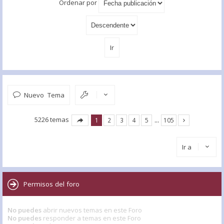
Ordenar por
Nuevo Tema
5226 temas
1
2
3
4
5
…
105
Ir a
Permisos del foro
No puedes
abrir nuevos temas en este Foro
No puedes
responder a temas en este Foro