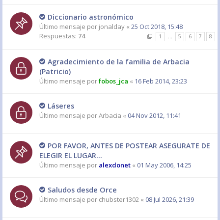
Diccionario astronómico
Último mensaje por
jonalday
«
25 Oct 2018, 15:48
Respuestas:
74
1
…
5
6
7
8
Agradecimiento de la familia de Arbacia
(Patricio)
Último mensaje por
fobos_jca
«
16 Feb 2014, 23:23
Láseres
Último mensaje por
Arbacia
«
04 Nov 2012, 11:41
POR FAVOR, ANTES DE POSTEAR ASEGURATE DE
ELEGIR EL LUGAR...
Último mensaje por
alexdonet
«
01 May 2006, 14:25
Saludos desde Orce
Último mensaje por
chubster1302
«
08 Jul 2026, 21:39