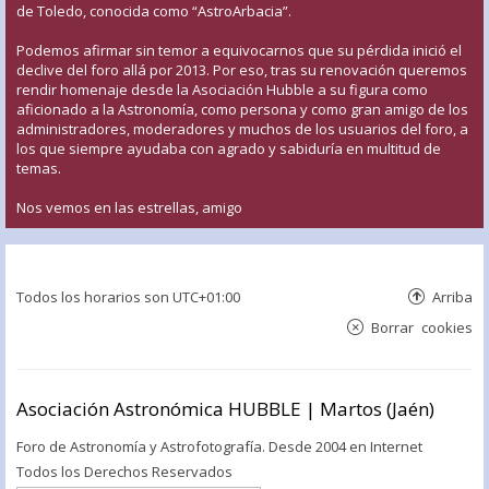
de Toledo, conocida como “AstroArbacia”.
Podemos afirmar sin temor a equivocarnos que su pérdida inició el
declive del foro allá por 2013. Por eso, tras su renovación queremos
rendir homenaje desde la Asociación Hubble a su figura como
aficionado a la Astronomía, como persona y como gran amigo de los
administradores, moderadores y muchos de los usuarios del foro, a
los que siempre ayudaba con agrado y sabiduría en multitud de
temas.
Nos vemos en las estrellas, amigo
Todos los horarios son
UTC+01:00
Arriba
Borrar cookies
Asociación Astronómica HUBBLE | Martos (Jaén)
Foro de Astronomía y Astrofotografía. Desde 2004 en Internet
Todos los Derechos Reservados