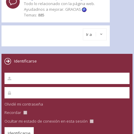
Todo lo relacionado con la página web.
Ayudadnos a mejorar. GRACIAS
Temas:
885
Ir a
Identificarse
Olvidé mi contraseña
Recordar
Ocultar mi estado de conexión en esta sesión