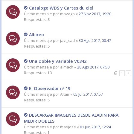
Catalogo WDS y Cartes du ciel
Último mensaje por
mavago
«
27 Nov 2017, 19:20
Respuestas:
3
Albireo
Último mensaje por
javi_cad
«
30 Ago 2017, 00:47
Respuestas:
5
Una Doble y variable V0342.
Último mensaje por
almach
«
28 Ago 2017, 07:50
Respuestas:
13
1
2
El Observador nº 19
Último mensaje por
Altair
«
05 Jul 2017, 07:57
Respuestas:
5
DESCARGAR IMAGENES DESDE ALADIN PARA
MEDIR DOBLES
Último mensaje por
marijose
«
01 Jun 2017, 12:24
Respuestas:
1