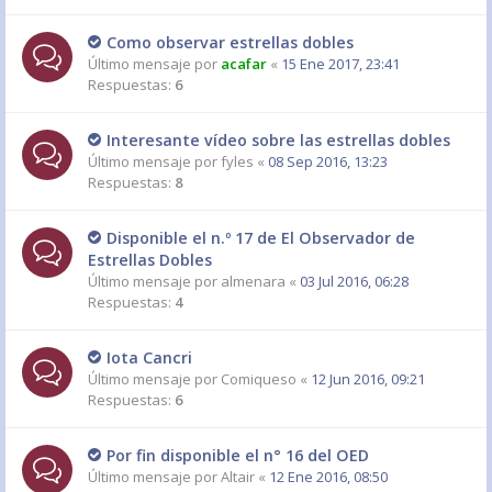
Como observar estrellas dobles
Último mensaje por
acafar
«
15 Ene 2017, 23:41
Respuestas:
6
Interesante vídeo sobre las estrellas dobles
Último mensaje por
fyles
«
08 Sep 2016, 13:23
Respuestas:
8
Disponible el n.º 17 de El Observador de
Estrellas Dobles
Último mensaje por
almenara
«
03 Jul 2016, 06:28
Respuestas:
4
Iota Cancri
Último mensaje por
Comiqueso
«
12 Jun 2016, 09:21
Respuestas:
6
Por fin disponible el n° 16 del OED
Último mensaje por
Altair
«
12 Ene 2016, 08:50