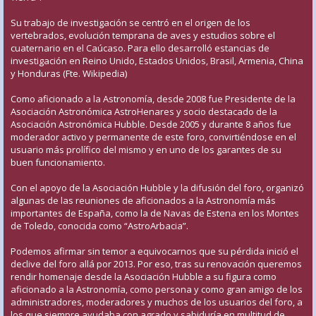
Su trabajo de investigación se centró en el origen de los
vertebrados, evolución temprana de aves y estudios sobre el
cuaternario en el Caúcaso. Para ello desarrolló estancias de
investigación en Reino Unido, Estados Unidos, Brasil, Armenia, China
y Honduras (Fte. Wikipedia)
Como aficionado a la Astronomía, desde 2008 fue Presidente de la
Asociación Astronómica AstroHenares y socio destacado de la
Asociación Astronómica Hubble. Desde 2005 y durante 8 años fue
moderador activo y permanente de este foro, convirtiéndose en el
usuario más prolífico del mismo y en uno de los garantes de su
buen funcionamiento.
Con el apoyo de la Asociación Hubble y la difusión del foro, organizó
algunas de las reuniones de aficionados a la Astronomía más
importantes de España, como la de Navas de Estena en los Montes
de Toledo, conocida como “AstroArbacia”.
Podemos afirmar sin temor a equivocarnos que su pérdida inició el
declive del foro allá por 2013. Por eso, tras su renovación queremos
rendir homenaje desde la Asociación Hubble a su figura como
aficionado a la Astronomía, como persona y como gran amigo de los
administradores, moderadores y muchos de los usuarios del foro, a
los que siempre ayudaba con agrado y sabiduría en multitud de