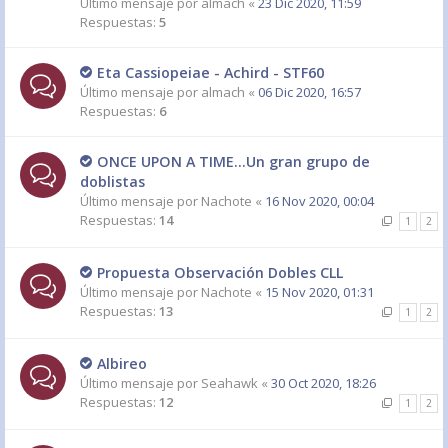
Último mensaje por
almach
«
23 Dic 2020, 11:59
Respuestas:
5
Eta Cassiopeiae - Achird - STF60
Último mensaje por
almach
«
06 Dic 2020, 16:57
Respuestas:
6
ONCE UPON A TIME...Un gran grupo de
doblistas
Último mensaje por
Nachote
«
16 Nov 2020, 00:04
Respuestas:
14
1
2
Propuesta Observación Dobles CLL
Último mensaje por
Nachote
«
15 Nov 2020, 01:31
Respuestas:
13
1
2
Albireo
Último mensaje por
Seahawk
«
30 Oct 2020, 18:26
Respuestas:
12
1
2