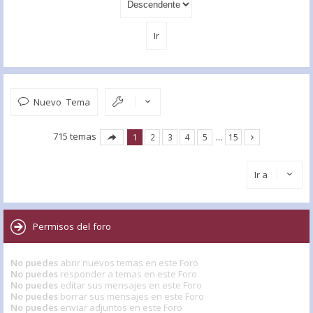
Nuevo Tema
715 temas
1
2
3
4
5
…
15
Ir a
Permisos del foro
No puedes
abrir nuevos temas en este Foro
No puedes
responder a temas en este Foro
No puedes
editar sus mensajes en este Foro
No puedes
borrar sus mensajes en este Foro
No puedes
enviar adjuntos en este Foro