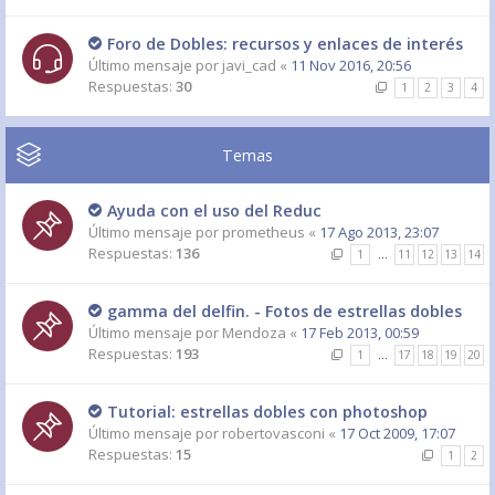
Foro de Dobles: recursos y enlaces de interés
Último mensaje por
javi_cad
«
11 Nov 2016, 20:56
Respuestas:
30
1
2
3
4
Temas
Ayuda con el uso del Reduc
Último mensaje por
prometheus
«
17 Ago 2013, 23:07
Respuestas:
136
1
…
11
12
13
14
gamma del delfin. - Fotos de estrellas dobles
Último mensaje por
Mendoza
«
17 Feb 2013, 00:59
Respuestas:
193
1
…
17
18
19
20
Tutorial: estrellas dobles con photoshop
Último mensaje por
robertovasconi
«
17 Oct 2009, 17:07
Respuestas:
15
1
2