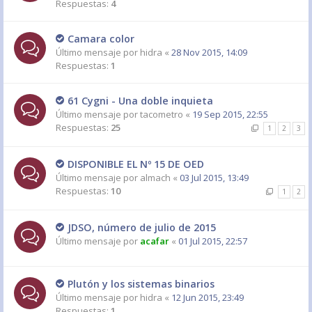
Respuestas:
4
Camara color
Último mensaje por
hidra
«
28 Nov 2015, 14:09
Respuestas:
1
61 Cygni - Una doble inquieta
Último mensaje por
tacometro
«
19 Sep 2015, 22:55
Respuestas:
25
1
2
3
DISPONIBLE EL Nº 15 DE OED
Último mensaje por
almach
«
03 Jul 2015, 13:49
Respuestas:
10
1
2
JDSO, número de julio de 2015
Último mensaje por
acafar
«
01 Jul 2015, 22:57
Plutón y los sistemas binarios
Último mensaje por
hidra
«
12 Jun 2015, 23:49
Respuestas:
1