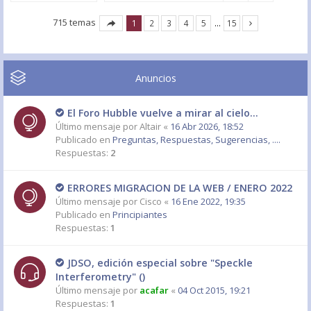
715 temas
1
2
3
4
5
…
15
Anuncios
El Foro Hubble vuelve a mirar al cielo...
Último mensaje por
Altair
«
16 Abr 2026, 18:52
Publicado en
Preguntas, Respuestas, Sugerencias, ....
Respuestas:
2
ERRORES MIGRACION DE LA WEB / ENERO 2022
Último mensaje por
Cisco
«
16 Ene 2022, 19:35
Publicado en
Principiantes
Respuestas:
1
JDSO, edición especial sobre "Speckle
Interferometry" ()
Último mensaje por
acafar
«
04 Oct 2015, 19:21
Respuestas:
1