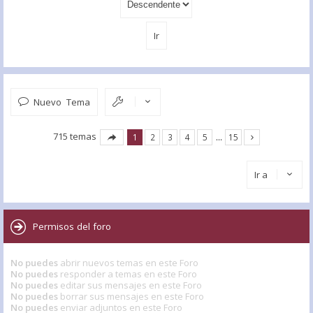
Nuevo Tema
715 temas
1
2
3
4
5
…
15
Ir a
Permisos del foro
No puedes
abrir nuevos temas en este Foro
No puedes
responder a temas en este Foro
No puedes
editar sus mensajes en este Foro
No puedes
borrar sus mensajes en este Foro
No puedes
enviar adjuntos en este Foro