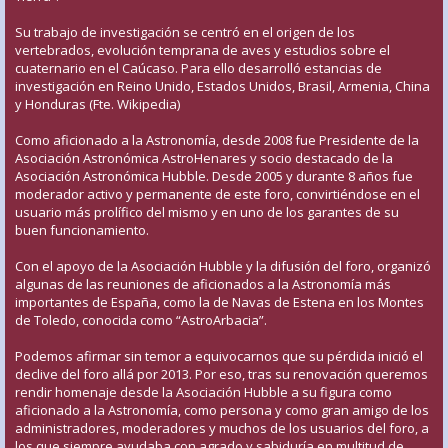
Su trabajo de investigación se centró en el origen de los
vertebrados, evolución temprana de aves y estudios sobre el
cuaternario en el Caúcaso. Para ello desarrolló estancias de
investigación en Reino Unido, Estados Unidos, Brasil, Armenia, China
y Honduras (Fte. Wikipedia)
Como aficionado a la Astronomía, desde 2008 fue Presidente de la
Asociación Astronómica AstroHenares y socio destacado de la
Asociación Astronómica Hubble. Desde 2005 y durante 8 años fue
moderador activo y permanente de este foro, convirtiéndose en el
usuario más prolífico del mismo y en uno de los garantes de su
buen funcionamiento.
Con el apoyo de la Asociación Hubble y la difusión del foro, organizó
algunas de las reuniones de aficionados a la Astronomía más
importantes de España, como la de Navas de Estena en los Montes
de Toledo, conocida como “AstroArbacia”.
Podemos afirmar sin temor a equivocarnos que su pérdida inició el
declive del foro allá por 2013. Por eso, tras su renovación queremos
rendir homenaje desde la Asociación Hubble a su figura como
aficionado a la Astronomía, como persona y como gran amigo de los
administradores, moderadores y muchos de los usuarios del foro, a
los que siempre ayudaba con agrado y sabiduría en multitud de