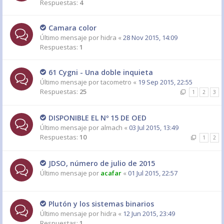
Respuestas:
4
Camara color
Último mensaje por
hidra
«
28 Nov 2015, 14:09
Respuestas:
1
61 Cygni - Una doble inquieta
Último mensaje por
tacometro
«
19 Sep 2015, 22:55
Respuestas:
25
1
2
3
DISPONIBLE EL Nº 15 DE OED
Último mensaje por
almach
«
03 Jul 2015, 13:49
Respuestas:
10
1
2
JDSO, número de julio de 2015
Último mensaje por
acafar
«
01 Jul 2015, 22:57
Plutón y los sistemas binarios
Último mensaje por
hidra
«
12 Jun 2015, 23:49
Respuestas:
1