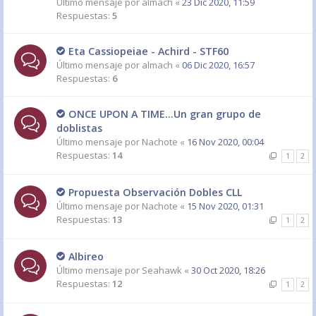
Último mensaje por
almach
«
23 Dic 2020, 11:59
Respuestas:
5
Eta Cassiopeiae - Achird - STF60
Último mensaje por
almach
«
06 Dic 2020, 16:57
Respuestas:
6
ONCE UPON A TIME...Un gran grupo de
doblistas
Último mensaje por
Nachote
«
16 Nov 2020, 00:04
Respuestas:
14
1
2
Propuesta Observación Dobles CLL
Último mensaje por
Nachote
«
15 Nov 2020, 01:31
Respuestas:
13
1
2
Albireo
Último mensaje por
Seahawk
«
30 Oct 2020, 18:26
Respuestas:
12
1
2