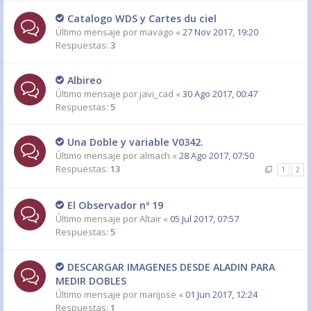
Catalogo WDS y Cartes du ciel
Último mensaje por
mavago
«
27 Nov 2017, 19:20
Respuestas:
3
Albireo
Último mensaje por
javi_cad
«
30 Ago 2017, 00:47
Respuestas:
5
Una Doble y variable V0342.
Último mensaje por
almach
«
28 Ago 2017, 07:50
Respuestas:
13
1
2
El Observador nº 19
Último mensaje por
Altair
«
05 Jul 2017, 07:57
Respuestas:
5
DESCARGAR IMAGENES DESDE ALADIN PARA
MEDIR DOBLES
Último mensaje por
marijose
«
01 Jun 2017, 12:24
Respuestas:
1