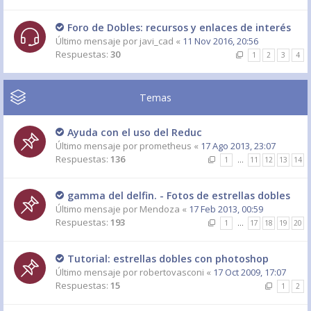
Foro de Dobles: recursos y enlaces de interés
Último mensaje por
javi_cad
«
11 Nov 2016, 20:56
Respuestas:
30
1
2
3
4
Temas
Ayuda con el uso del Reduc
Último mensaje por
prometheus
«
17 Ago 2013, 23:07
Respuestas:
136
1
…
11
12
13
14
gamma del delfin. - Fotos de estrellas dobles
Último mensaje por
Mendoza
«
17 Feb 2013, 00:59
Respuestas:
193
1
…
17
18
19
20
Tutorial: estrellas dobles con photoshop
Último mensaje por
robertovasconi
«
17 Oct 2009, 17:07
Respuestas:
15
1
2