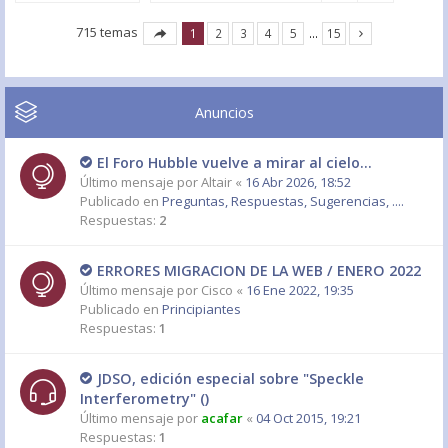
715 temas
1
2
3
4
5
…
15
Anuncios
El Foro Hubble vuelve a mirar al cielo...
Último mensaje por
Altair
«
16 Abr 2026, 18:52
Publicado en
Preguntas, Respuestas, Sugerencias, ....
Respuestas:
2
ERRORES MIGRACION DE LA WEB / ENERO 2022
Último mensaje por
Cisco
«
16 Ene 2022, 19:35
Publicado en
Principiantes
Respuestas:
1
JDSO, edición especial sobre "Speckle
Interferometry" ()
Último mensaje por
acafar
«
04 Oct 2015, 19:21
Respuestas:
1