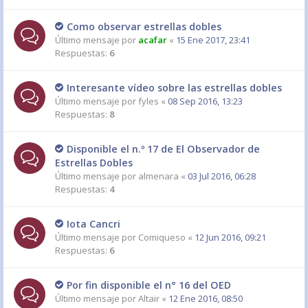
Como observar estrellas dobles
Último mensaje por
acafar
«
15 Ene 2017, 23:41
Respuestas:
6
Interesante vídeo sobre las estrellas dobles
Último mensaje por
fyles
«
08 Sep 2016, 13:23
Respuestas:
8
Disponible el n.º 17 de El Observador de
Estrellas Dobles
Último mensaje por
almenara
«
03 Jul 2016, 06:28
Respuestas:
4
Iota Cancri
Último mensaje por
Comiqueso
«
12 Jun 2016, 09:21
Respuestas:
6
Por fin disponible el n° 16 del OED
Último mensaje por
Altair
«
12 Ene 2016, 08:50