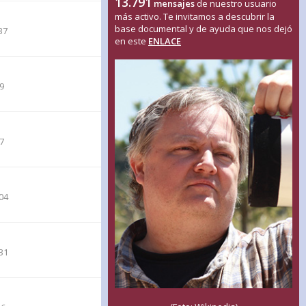
13.791
mensajes
de nuestro usuario
más activo. Te invitamos a descubrir la
base documental y de ayuda que nos dejó
37
en este
ENLACE
59
57
04
31