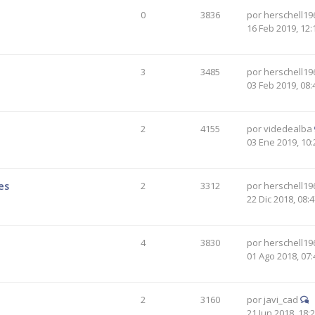
0
3836
por
herschell19
16 Feb 2019, 12:
3
3485
por
herschell19
03 Feb 2019, 08:
2
4155
por
videdealba
03 Ene 2019, 10:
es
2
3312
por
herschell19
22 Dic 2018, 08:
4
3830
por
herschell19
01 Ago 2018, 07:
2
3160
por
javi_cad
21 Jun 2018, 18: