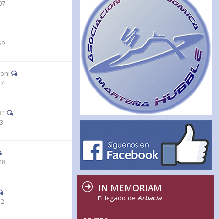
07
59
coni
07
B1
43
48
IN MEMORIAM
El legado de
Arbacia
12