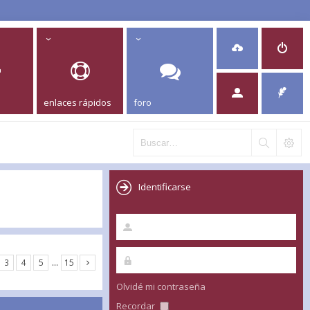
enlaces rápidos
foro
Identificarse
3
4
5
…
15
Olvidé mi contraseña
Recordar