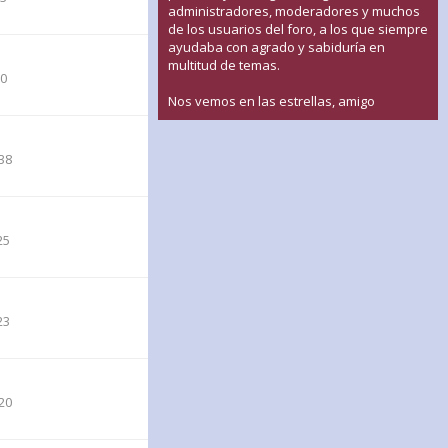
administradores, moderadores y muchos
de los usuarios del foro, a los que siempre
ayudaba con agrado y sabiduría en
multitud de temas.
50
Nos vemos en las estrellas, amigo
38
25
23
20