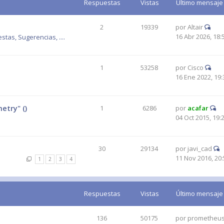
Respuestas
Vistas
Último mensaje
2
19339
por
Altair
16 Abr 2026, 18:
tas, Sugerencias, ....
1
53258
por
Cisco
16 Ene 2022, 19:
etry" ()
1
6286
por
acafar
04 Oct 2015, 19:
30
29134
por
javi_cad
11 Nov 2016, 20:
1
2
3
4
Respuestas
Vistas
Último mensaje
136
50175
por
prometheu