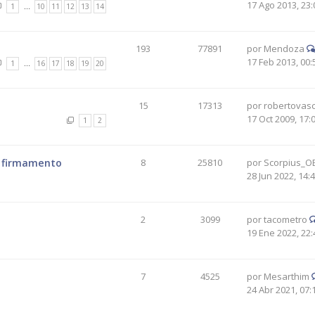
17 Ago 2013, 23:
1
…
10
11
12
13
14
193
77891
por
Mendoza
17 Feb 2013, 00:
1
…
16
17
18
19
20
15
17313
por
robertovas
17 Oct 2009, 17:
1
2
l firmamento
8
25810
por
Scorpius_O
28 Jun 2022, 14:
2
3099
por
tacometro
19 Ene 2022, 22:
7
4525
por
Mesarthim
24 Abr 2021, 07: