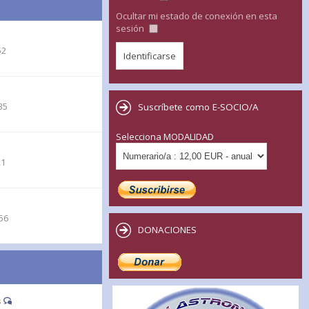
Ocultar mi estado de conexión en esta
sesión
52
35
Suscríbete como E-SOCIO/A
Selecciona MODALIDAD
21
56
DONACIONES
s