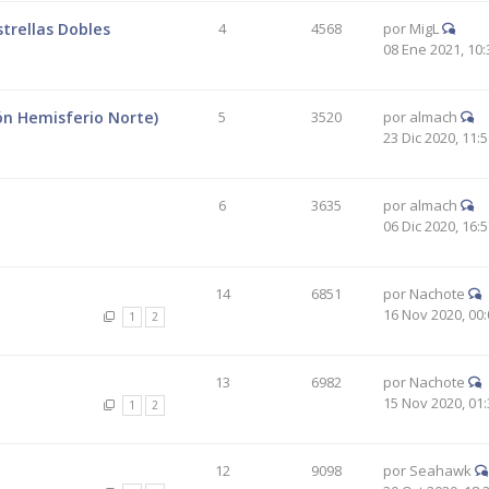
trellas Dobles
4
4568
por
MigL
08 Ene 2021, 10:
ión Hemisferio Norte)
5
3520
por
almach
23 Dic 2020, 11:
6
3635
por
almach
06 Dic 2020, 16:
14
6851
por
Nachote
16 Nov 2020, 00:
1
2
13
6982
por
Nachote
15 Nov 2020, 01:
1
2
12
9098
por
Seahawk