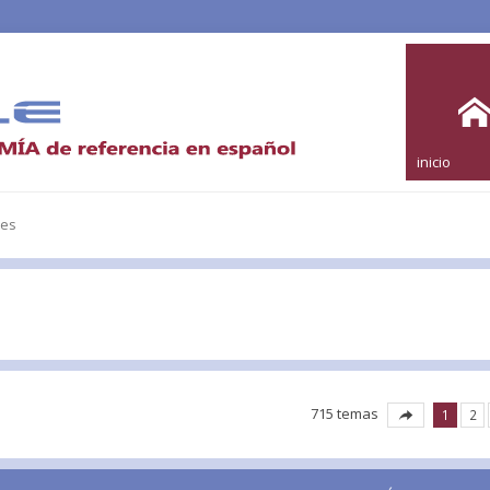
inicio
les
715 temas
1
2