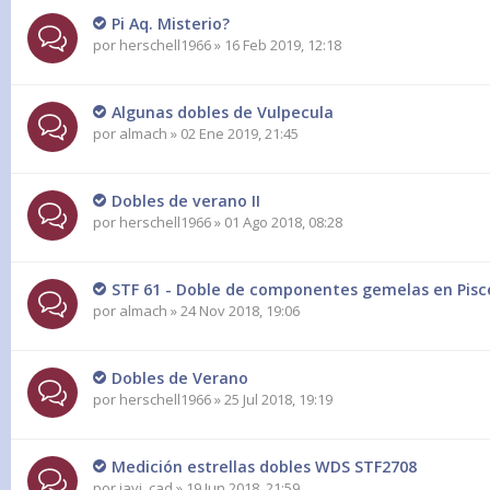
Pi Aq. Misterio?
por
herschell1966
» 16 Feb 2019, 12:18
Algunas dobles de Vulpecula
por
almach
» 02 Ene 2019, 21:45
Dobles de verano II
por
herschell1966
» 01 Ago 2018, 08:28
STF 61 - Doble de componentes gemelas en Pisc
por
almach
» 24 Nov 2018, 19:06
Dobles de Verano
por
herschell1966
» 25 Jul 2018, 19:19
Medición estrellas dobles WDS STF2708
por
javi_cad
» 19 Jun 2018, 21:59