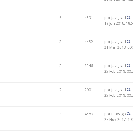
6
4591
por
javi_cad
19 Jun 2018, 18:
3
4452
por
javi_cad
21 Mar 2018, 00:
2
3346
por
javi_cad
25 Feb 2018, 00:
2
2901
por
javi_cad
25 Feb 2018, 00:
3
4589
por
mavago
27 Nov 2017, 19: