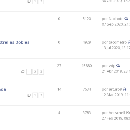
30 Oct 2020, 18:
1
2
0
5120
por
Nachote
07 Sep 2020, 21:
trellas Dobles
0
4929
por
tacometro
13 Jul 2020, 13:1
27
15880
por
vdp
21 Abr 2019, 23:
1
2
3
ada
14
7634
por
arturo9
12 Mar 2019, 11:
1
2
4
3783
por
herschell19
27 Feb 2019, 08: