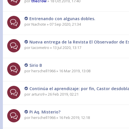
por
thecrow
» 18 Oct 2019, 17:40
Entrenando con algunas dobles.
por
Nachote
» 07 Sep 2020, 21:34
Nueva entrega de la Revista El Observador de Es
por
tacometro
» 13 Jul 2020, 13:17
Sirio B
por
herschell1966
» 16 Mar 2019, 13:08
Continúa el aprendizaje: por fin, Castor desdobl
por
arturo9
» 26 Feb 2019, 02:21
Pi Aq. Misterio?
por
herschell1966
» 16 Feb 2019, 12:18