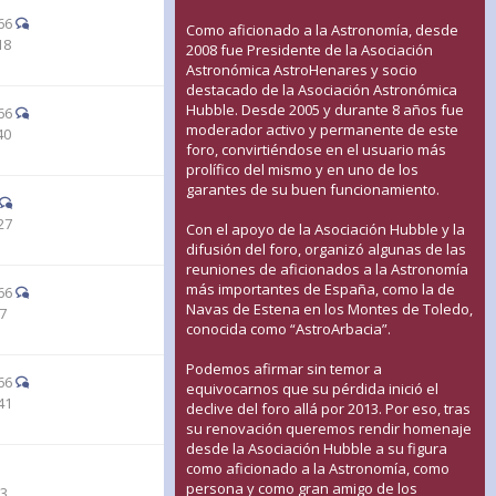
66
Como aficionado a la Astronomía, desde
18
2008 fue Presidente de la Asociación
Astronómica AstroHenares y socio
destacado de la Asociación Astronómica
Hubble. Desde 2005 y durante 8 años fue
66
moderador activo y permanente de este
40
foro, convirtiéndose en el usuario más
prolífico del mismo y en uno de los
garantes de su buen funcionamiento.
27
Con el apoyo de la Asociación Hubble y la
difusión del foro, organizó algunas de las
reuniones de aficionados a la Astronomía
más importantes de España, como la de
66
Navas de Estena en los Montes de Toledo,
47
conocida como “AstroArbacia”.
Podemos afirmar sin temor a
66
equivocarnos que su pérdida inició el
41
declive del foro allá por 2013. Por eso, tras
su renovación queremos rendir homenaje
desde la Asociación Hubble a su figura
como aficionado a la Astronomía, como
persona y como gran amigo de los
23