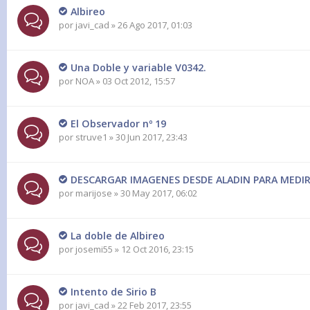
Albireo
por
javi_cad
» 26 Ago 2017, 01:03
Una Doble y variable V0342.
por
NOA
» 03 Oct 2012, 15:57
El Observador nº 19
por
struve1
» 30 Jun 2017, 23:43
DESCARGAR IMAGENES DESDE ALADIN PARA MEDI
por
marijose
» 30 May 2017, 06:02
La doble de Albireo
por
josemi55
» 12 Oct 2016, 23:15
Intento de Sirio B
por
javi_cad
» 22 Feb 2017, 23:55