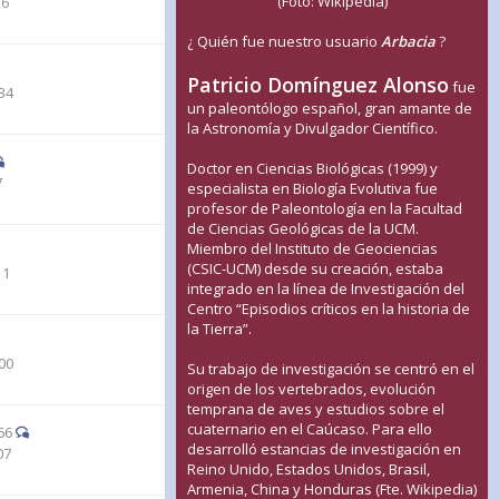
(Foto: Wikipedia)
26
¿ Quién fue nuestro usuario
Arbacia
?
Patricio Domínguez Alonso
fue
34
un paleontólogo español, gran amante de
la Astronomía y Divulgador Científico.
Doctor en Ciencias Biológicas (1999) y
7
especialista en Biología Evolutiva fue
profesor de Paleontología en la Facultad
de Ciencias Geológicas de la UCM.
Miembro del Instituto de Geociencias
(CSIC-UCM) desde su creación, estaba
11
integrado en la línea de Investigación del
Centro “Episodios críticos en la historia de
la Tierra”.
00
Su trabajo de investigación se centró en el
origen de los vertebrados, evolución
temprana de aves y estudios sobre el
cuaternario en el Caúcaso. Para ello
66
desarrolló estancias de investigación en
07
Reino Unido, Estados Unidos, Brasil,
Armenia, China y Honduras (Fte. Wikipedia)