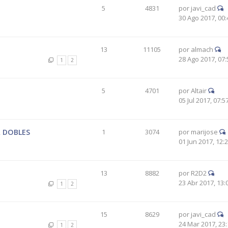
5
4831
por
javi_cad
30 Ago 2017, 00:
13
11105
por
almach
28 Ago 2017, 07:
1
2
5
4701
por
Altair
05 Jul 2017, 07:5
R DOBLES
1
3074
por
marijose
01 Jun 2017, 12:
13
8882
por
R2D2
23 Abr 2017, 13:
1
2
15
8629
por
javi_cad
24 Mar 2017, 23:
1
2