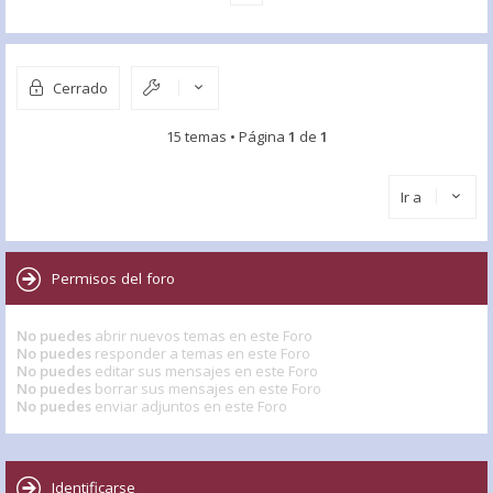
Cerrado
15 temas • Página
1
de
1
Ir a
Permisos del foro
No puedes
abrir nuevos temas en este Foro
No puedes
responder a temas en este Foro
No puedes
editar sus mensajes en este Foro
No puedes
borrar sus mensajes en este Foro
No puedes
enviar adjuntos en este Foro
Identificarse