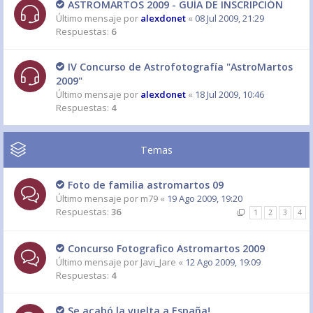
ASTROMARTOS 2009 - GUÍA DE INSCRIPCIÓN
Último mensaje por
alexdonet
«
08 Jul 2009, 21:29
Respuestas:
6
IV Concurso de Astrofotografía "AstroMartos
2009"
Último mensaje por
alexdonet
«
18 Jul 2009, 10:46
Respuestas:
4
Temas
Foto de familia astromartos 09
Último mensaje por
m79
«
19 Ago 2009, 19:20
Respuestas:
36
1
2
3
4
Concurso Fotografico Astromartos 2009
Último mensaje por
Javi_Jare
«
12 Ago 2009, 19:09
Respuestas:
4
Se acabó la vuelta a España!