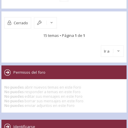
Cerrado
15 temas • Página
1
de
1
Ir a
Permisos del foro
No puedes
abrir nuevos temas en este Foro
No puedes
responder a temas en este Foro
No puedes
editar sus mensajes en este Foro
No puedes
borrar sus mensajes en este Foro
No puedes
enviar adjuntos en este Foro
Identificarse