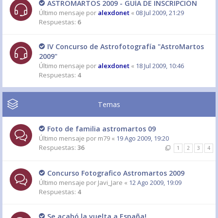
ASTROMARTOS 2009 - GUÍA DE INSCRIPCIÓN
Último mensaje por
alexdonet
«
08 Jul 2009, 21:29
Respuestas:
6
IV Concurso de Astrofotografía "AstroMartos
2009"
Último mensaje por
alexdonet
«
18 Jul 2009, 10:46
Respuestas:
4
Temas
Foto de familia astromartos 09
Último mensaje por
m79
«
19 Ago 2009, 19:20
Respuestas:
36
1
2
3
4
Concurso Fotografico Astromartos 2009
Último mensaje por
Javi_Jare
«
12 Ago 2009, 19:09
Respuestas:
4
Se acabó la vuelta a España!