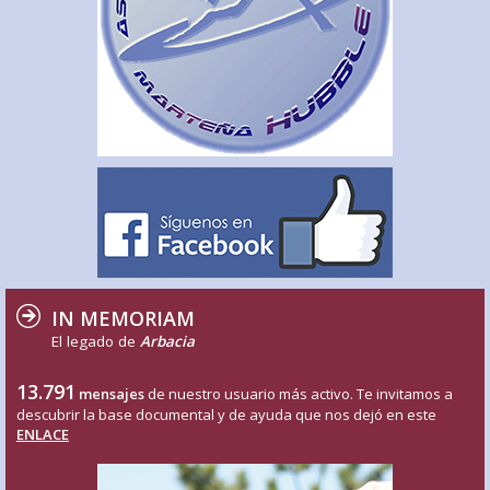
IN MEMORIAM
El legado de
Arbacia
13.791
mensajes
de nuestro usuario más activo. Te invitamos a
descubrir la base documental y de ayuda que nos dejó en este
ENLACE