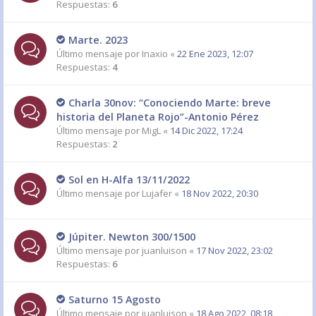
Respuestas:
6
Marte. 2023
Último mensaje por
Inaxio
«
22 Ene 2023, 12:07
Respuestas:
4
Charla 30nov: “Conociendo Marte: breve
historia del Planeta Rojo”-Antonio Pérez
Último mensaje por
MigL
«
14 Dic 2022, 17:24
Respuestas:
2
Sol en H-Alfa 13/11/2022
Último mensaje por
Lujafer
«
18 Nov 2022, 20:30
Júpiter. Newton 300/1500
Último mensaje por
juanluison
«
17 Nov 2022, 23:02
Respuestas:
6
Saturno 15 Agosto
Último mensaje por
juanluison
«
18 Ago 2022, 08:18