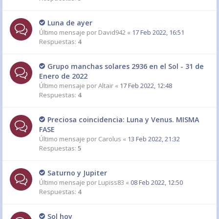
Luna de ayer
Último mensaje por
David942
«
17 Feb 2022, 16:51
Respuestas:
4
Grupo manchas solares 2936 en el Sol - 31 de
Enero de 2022
Último mensaje por
Altair
«
17 Feb 2022, 12:48
Respuestas:
4
Preciosa coincidencia: Luna y Venus. MISMA
FASE
Último mensaje por
Carolus
«
13 Feb 2022, 21:32
Respuestas:
5
Saturno y Jupiter
Último mensaje por
Lupiss83
«
08 Feb 2022, 12:50
Respuestas:
4
Sol hoy