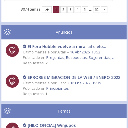
3074 temas
1
2
3
4
5
…
62
Anuncios
El Foro Hubble vuelve a mirar al cielo...
Último mensaje por
Altair
«
16 Abr 2026, 18:52
Publicado en
Preguntas, Respuestas, Sugerencias, ....
Respuestas:
2
ERRORES MIGRACION DE LA WEB / ENERO 2022
Último mensaje por
Cisco
«
16 Ene 2022, 19:35
Publicado en
Principiantes
Respuestas:
1
Temas
[HILO OFICIAL] Winjupos