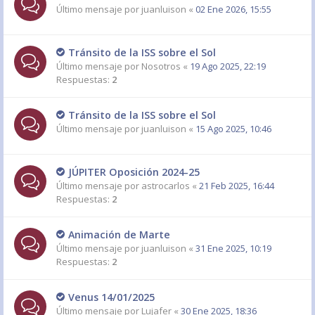
Último mensaje por
juanluison
«
02 Ene 2026, 15:55
Tránsito de la ISS sobre el Sol
Último mensaje por
Nosotros
«
19 Ago 2025, 22:19
Respuestas:
2
Tránsito de la ISS sobre el Sol
Último mensaje por
juanluison
«
15 Ago 2025, 10:46
JÚPITER Oposición 2024-25
Último mensaje por
astrocarlos
«
21 Feb 2025, 16:44
Respuestas:
2
Animación de Marte
Último mensaje por
juanluison
«
31 Ene 2025, 10:19
Respuestas:
2
Venus 14/01/2025
Último mensaje por
Lujafer
«
30 Ene 2025, 18:36