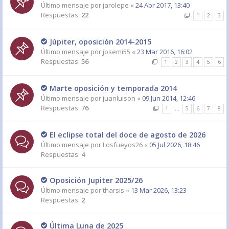
Último mensaje por
jarolepe
«
24 Abr 2017, 13:40
Respuestas:
22
1
2
3
Júpiter, oposición 2014-2015
Último mensaje por
josemi55
«
23 Mar 2016, 16:02
Respuestas:
56
1
2
3
4
5
6
Marte oposición y temporada 2014
Último mensaje por
juanluison
«
09 Jun 2014, 12:46
Respuestas:
76
1
…
5
6
7
8
El eclipse total del doce de agosto de 2026
Último mensaje por
Losfueyos26
«
05 Jul 2026, 18:46
Respuestas:
4
Oposición Jupiter 2025/26
Último mensaje por
tharsis
«
13 Mar 2026, 13:23
Respuestas:
2
Última Luna de 2025