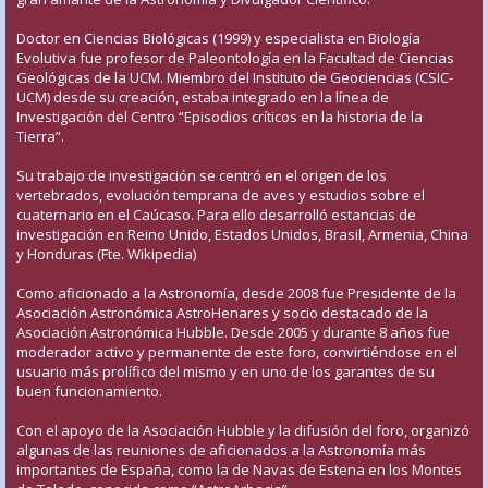
Doctor en Ciencias Biológicas (1999) y especialista en Biología
Evolutiva fue profesor de Paleontología en la Facultad de Ciencias
Geológicas de la UCM. Miembro del Instituto de Geociencias (CSIC-
UCM) desde su creación, estaba integrado en la línea de
Investigación del Centro “Episodios críticos en la historia de la
Tierra”.
Su trabajo de investigación se centró en el origen de los
vertebrados, evolución temprana de aves y estudios sobre el
cuaternario en el Caúcaso. Para ello desarrolló estancias de
investigación en Reino Unido, Estados Unidos, Brasil, Armenia, China
y Honduras (Fte. Wikipedia)
Como aficionado a la Astronomía, desde 2008 fue Presidente de la
Asociación Astronómica AstroHenares y socio destacado de la
Asociación Astronómica Hubble. Desde 2005 y durante 8 años fue
moderador activo y permanente de este foro, convirtiéndose en el
usuario más prolífico del mismo y en uno de los garantes de su
buen funcionamiento.
Con el apoyo de la Asociación Hubble y la difusión del foro, organizó
algunas de las reuniones de aficionados a la Astronomía más
importantes de España, como la de Navas de Estena en los Montes