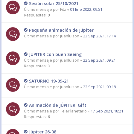
Sesión solar 25/10/2021
Último mensaje por
Fitz
«
01 Ene 2022, 09:51
Respuestas:
9
Pequeña animación de Júpiter
Último mensaje por
juanluison
«
23 Sep 2021, 17:14
JÚPITER con buen Seeing
Último mensaje por
juanluison
«
22 Sep 2021, 09:21
Respuestas:
3
SATURNO 19-09-21
Último mensaje por
juanluison
«
22 Sep 2021, 09:18
Animación de JÚPITER. Gift
Último mensaje por
TelePlanetario
«
17 Sep 2021, 18:21
Respuestas:
6
Júpiter 26-08