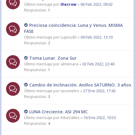
Último mensaje por
thecrow
«
06 Feb 2022, 09:02
Respuestas:
1
Preciosa coincidencia: Luna y Venus. MISMA
FASE
Último mensaje por
Lupiss83
«
04 Feb 2022, 13:10
Respuestas:
2
Toma Lunar. Zona Sur
Último mensaje por
almenara
«
02 Feb 2022, 22:40
Respuestas:
1
Cambio de Inclinación. Anillos SATURNO. 3 años
Último mensaje por
tacometro
«
27 Ene 2022, 17:42
Respuestas:
3
LUNA Creciente. ASI 294 MC
Último mensaje por
KikeValles
«
16 Ene 2022, 10:53
Respuestas:
4