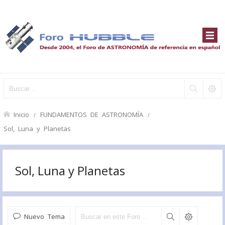
Inicio
FUNDAMENTOS DE ASTRONOMÍA
Sol, Luna y Planetas
Sol, Luna y Planetas
Nuevo Tema