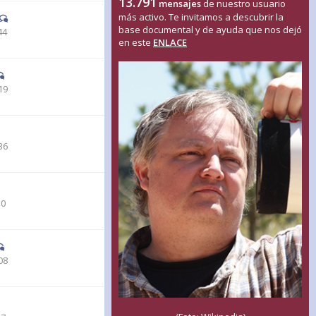
13.791
mensajes
de nuestro usuario
más activo. Te invitamos a descubrir la
base documental y de ayuda que nos dejó
44
en este
ENLACE
19
36
30
08