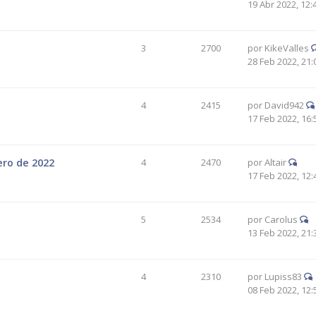
19 Abr 2022, 12:
3
2700
por
KikeValles
28 Feb 2022, 21:
4
2415
por
David942
17 Feb 2022, 16:
ero de 2022
4
2470
por
Altair
17 Feb 2022, 12:
5
2534
por
Carolus
13 Feb 2022, 21:
4
2310
por
Lupiss83
08 Feb 2022, 12: