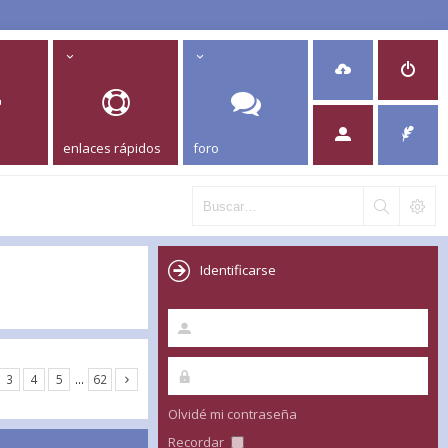
enlaces rápidos
foro
Identificarse
3
4
5
…
62
Olvidé mi contraseña
Recordar