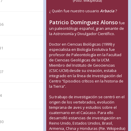
(Foto: Wikipedia)
37
¿ Quién fue nuestro usuario
Arbacia
?
Patricio Domínguez Alonso
fue
56
un paleontólogo español, gran amante de
la Astronomía y Divulgador Científico.
Doctor en Ciencias Biológicas (1999) y
31
especialista en Biología Evolutiva fue
profesor de Paleontología en la Facultad
de Ciencias Geológicas de la UCM.
Miembro del Instituto de Geociencias
(CSIC-UCM) desde su creación, estaba
07
integrado en la línea de Investigación del
Centro “Episodios críticos en la historia de
la Tierra”.
24
Su trabajo de investigación se centró en el
origen de los vertebrados, evolución
temprana de aves y estudios sobre el
cuaternario en el Caúcaso. Para ello
desarrolló estancias de investigación en
30
Reino Unido, Estados Unidos, Brasil,
Armenia, China y Honduras (Fte. Wikipedia)