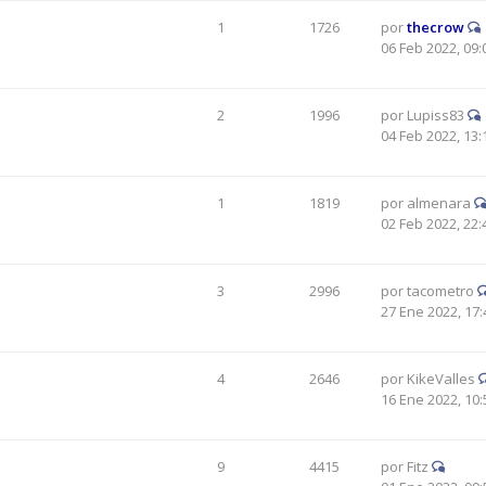
1
1726
por
thecrow
06 Feb 2022, 09:
2
1996
por
Lupiss83
04 Feb 2022, 13:
1
1819
por
almenara
02 Feb 2022, 22:
3
2996
por
tacometro
27 Ene 2022, 17:
4
2646
por
KikeValles
16 Ene 2022, 10:
9
4415
por
Fitz