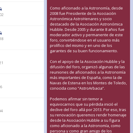
Como aficionado a la Astronomía, desde
2008 fue Presidente de la Asociación
02
Astronómica AstroHenares y socio
destacado de la Asociación Astronómica
Hubble. Desde 2005 y durante 8 años fue
moderador activo y permanente de este
18
foro, convirtiéndose en el usuario más
prolífico del mismo y en uno de los
garantes de su buen funcionamiento.
Con el apoyo de la Asociación Hubble y la
21
difusión del foro, organizó algunas de las
reuniones de aficionados a la Astronomía
más importantes de España, como la de
Navas de Estena en los Montes de Toledo,
26
conocida como “AstroArbacia”.
Podemos afirmar sin temor a
equivocarnos que su pérdida inició el
declive del foro allá por 2013. Por eso, tras
04
su renovación queremos rendir homenaje
desde la Asociación Hubble a su figura
como aficionado a la Astronomía, como
persona y como gran amigo de los