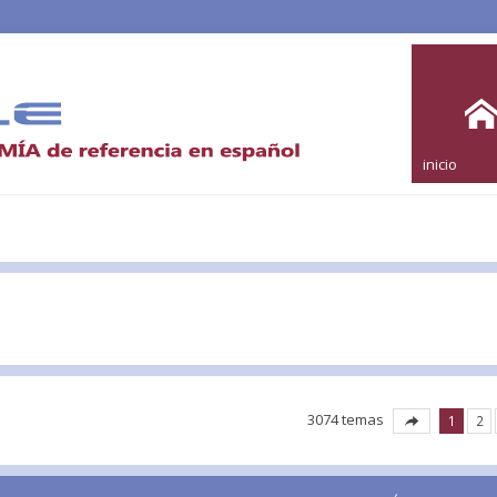
inicio
3074 temas
1
2