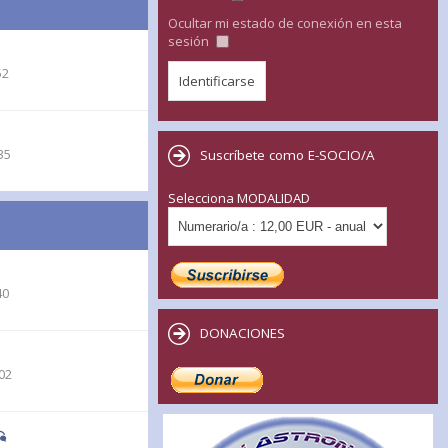
Ocultar mi estado de conexión en esta
sesión
52
35
Suscríbete como E-SOCIO/A
Selecciona MODALIDAD
40
DONACIONES
02