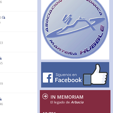
46
6
6
23
55
19
IN MEMORIAM
El legado de
Arbacia
46