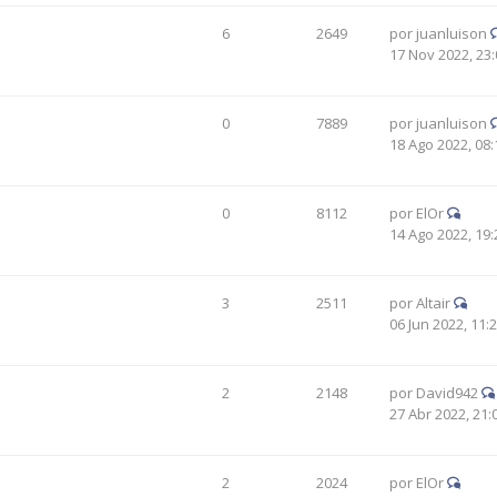
6
2649
por
juanluison
17 Nov 2022, 23:
0
7889
por
juanluison
18 Ago 2022, 08:
0
8112
por
ElOr
14 Ago 2022, 19:
3
2511
por
Altair
06 Jun 2022, 11:
2
2148
por
David942
27 Abr 2022, 21:
2
2024
por
ElOr