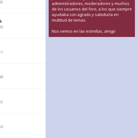
40
administradores, moderadores y muchos
de los usuarios del foro, a los que siempre
ayudaba con agrado y sabiduría en
multitud de temas.
00
Nos vemos en las estrellas, amigo
51
48
32
50