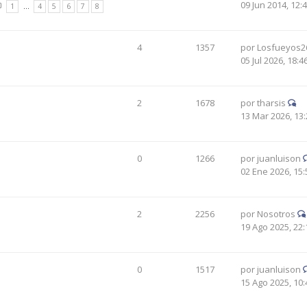
09 Jun 2014, 12:
1
…
4
5
6
7
8
4
1357
por
Losfueyos2
05 Jul 2026, 18:4
2
1678
por
tharsis
13 Mar 2026, 13:
0
1266
por
juanluison
02 Ene 2026, 15:
2
2256
por
Nosotros
19 Ago 2025, 22:
0
1517
por
juanluison
15 Ago 2025, 10: