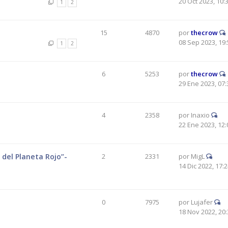
20 Oct 2023, 10:
1
2
15
4870
por
thecrow
08 Sep 2023, 19:
1
2
6
5253
por
thecrow
29 Ene 2023, 07:
4
2358
por
Inaxio
22 Ene 2023, 12:
 del Planeta Rojo”-
2
2331
por
MigL
14 Dic 2022, 17:
0
7975
por
Lujafer
18 Nov 2022, 20: