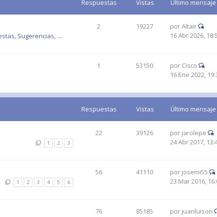
Respuestas
Vistas
Último mensaje
2
19227
por
Altair
16 Abr 2026, 18:
tas, Sugerencias, ....
1
53150
por
Cisco
16 Ene 2022, 19:
Respuestas
Vistas
Último mensaje
22
39126
por
jarolepe
24 Abr 2017, 13:
1
2
3
56
41110
por
josemi55
23 Mar 2016, 16:
1
2
3
4
5
6
76
85185
por
juanluison