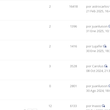
2
16418
por
astrocarlos
21 Feb 2025, 16:
2
1396
por
juanluison
31 Ene 2025, 10:
2
1416
por
Lujafer
30 Ene 2025, 18:
3
3528
por
Carolus
08 Oct 2024, 21:
0
2801
por
juanluison
30 Ago 2024, 18:
12
6133
por
Inaxio