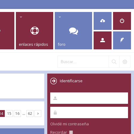
enlaces rápidos
foro
Identificarse
14
15
16
…
62
Olvidé mi contraseña
Recordar