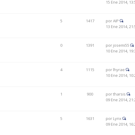
15 Ene 2014, 13:
5
1417
por
AIP
13 Ene 2014, 21:
0
1391
por
josemi55
10 Ene 2014, 19:
4
1115
por
lhyrae
10 Ene 2014, 10:
1
900
por
tharsis
09 Ene 2014, 21:
5
1631
por
Lynx
09 Ene 2014, 16: