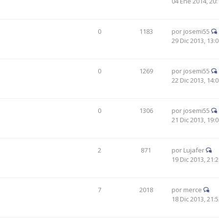
04 Ene 2014, 20:
0
1183
por
josemi55
29 Dic 2013, 13:
0
1269
por
josemi55
22 Dic 2013, 14:
0
1306
por
josemi55
21 Dic 2013, 19:
2
871
por
Lujafer
19 Dic 2013, 21:
7
2018
por
merce
18 Dic 2013, 21: