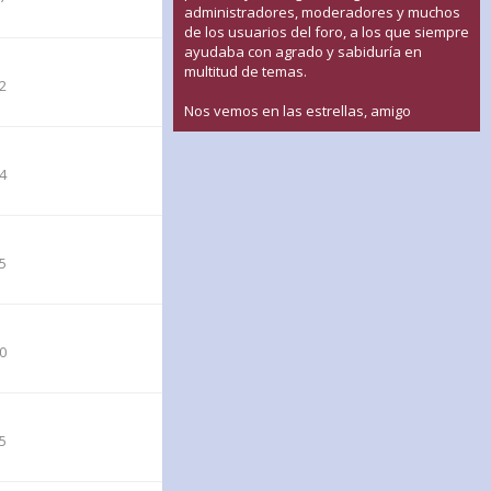
administradores, moderadores y muchos
de los usuarios del foro, a los que siempre
ayudaba con agrado y sabiduría en
multitud de temas.
12
Nos vemos en las estrellas, amigo
04
35
30
35