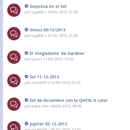
Sorpresa en el Sol
por
Lujafer
» 14 Dic 2013, 01:18
Venus 09/12/2013
por
Lujafer
» 12 Dic 2013, 21:00
El 'megadomo' de Gardner
por
Lynx
» 11 Dic 2013, 13:26
Sol 11-12-2013
por
josemi55
» 12 Dic 2013, 01:22
Sol de diciembre con la QHY5L-II color
por
paco_nto
» 04 Dic 2013, 09:08
Jupiter 02-12-2013
por
josemi55
» 05 Dic 2013, 17:42