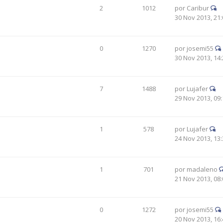
2
1012
por
Caribur
30 Nov 2013, 21:
0
1270
por
josemi55
30 Nov 2013, 14:
7
1488
por
Lujafer
29 Nov 2013, 09:
1
578
por
Lujafer
24 Nov 2013, 13:
1
701
por
madaleno
21 Nov 2013, 08:
0
1272
por
josemi55
20 Nov 2013, 16: