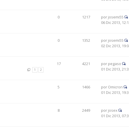
0
1217
por
josemi55
06 Dic 2013, 12:
0
1352
por
josemi55
02 Dic 2013, 19:
17
4221
por
pegaso
01 Dic 2013, 21:
1
2
5
1466
por
Omicron
01 Dic 2013, 19:
8
2449
por
josex
01 Dic 2013, 07: