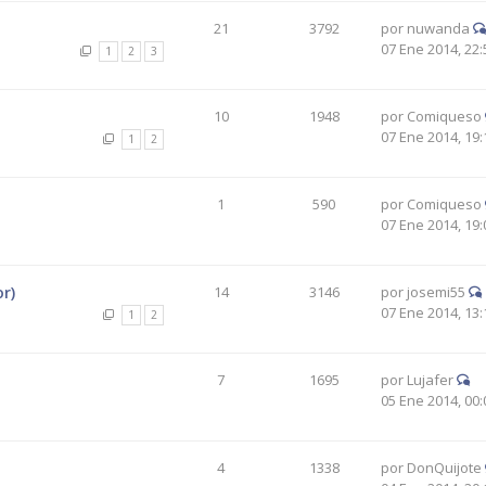
21
3792
por
nuwanda
07 Ene 2014, 22:
1
2
3
10
1948
por
Comiqueso
07 Ene 2014, 19:
1
2
1
590
por
Comiqueso
07 Ene 2014, 19:
or)
14
3146
por
josemi55
07 Ene 2014, 13:
1
2
7
1695
por
Lujafer
05 Ene 2014, 00:
4
1338
por
DonQuijote