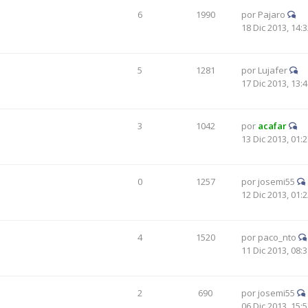
6
1990
por
Pajaro
18 Dic 2013, 14:
5
1281
por
Lujafer
17 Dic 2013, 13:
3
1042
por
acafar
13 Dic 2013, 01:
0
1257
por
josemi55
12 Dic 2013, 01:
4
1520
por
paco_nto
11 Dic 2013, 08:
2
690
por
josemi55
06 Dic 2013, 15: