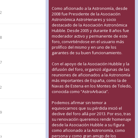
Como aficionado a la Astronomía, desde
32
2008 fue Presidente de la Asociación
Astronómica AstroHenares y socio
destacado de la Asociación Astronómica
Hubble. Desde 2005 y durante 8 años fue
moderador activo y permanente de este
48
foro, convirtiéndose en el usuario más
prolífico del mismo y en uno de los
garantes de su buen funcionamiento.
27
Con el apoyo de la Asociación Hubble y la
difusión del foro, organizó algunas de las
reuniones de aficionados a la Astronomía
más importantes de España, como la de
Navas de Estena en los Montes de Toledo,
22
conocida como “AstroArbacia”.
Podemos afirmar sin temor a
equivocarnos que su pérdida inició el
39
declive del foro allá por 2013. Por eso, tras
su renovación queremos rendir homenaje
desde la Asociación Hubble a su figura
como aficionado a la Astronomía, como
persona y como gran amigo de los
57