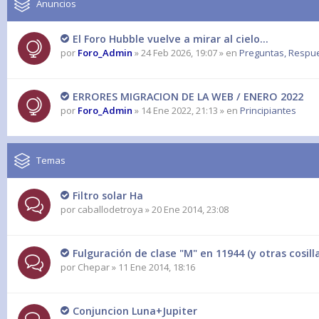
Anuncios
El Foro Hubble vuelve a mirar al cielo...
por
Foro_Admin
» 24 Feb 2026, 19:07 » en
Preguntas, Respues
ERRORES MIGRACION DE LA WEB / ENERO 2022
por
Foro_Admin
» 14 Ene 2022, 21:13 » en
Principiantes
Temas
Filtro solar Ha
por
caballodetroya
» 20 Ene 2014, 23:08
Fulguración de clase "M" en 11944 (y otras cosill
por
Chepar
» 11 Ene 2014, 18:16
Conjuncion Luna+Jupiter