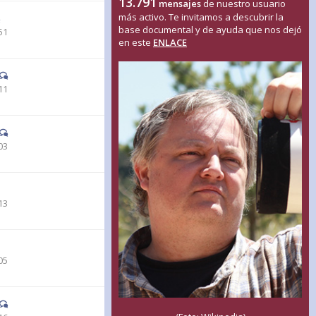
13.791
mensajes
de nuestro usuario
más activo. Te invitamos a descubrir la
base documental y de ayuda que nos dejó
51
en este
ENLACE
11
03
13
05