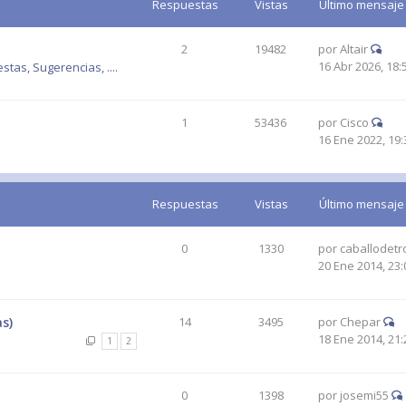
Respuestas
Vistas
Último mensaje
2
19482
por
Altair
16 Abr 2026, 18:
tas, Sugerencias, ....
1
53436
por
Cisco
16 Ene 2022, 19:
Respuestas
Vistas
Último mensaje
0
1330
por
caballodetr
20 Ene 2014, 23:
as)
14
3495
por
Chepar
18 Ene 2014, 21:
1
2
0
1398
por
josemi55