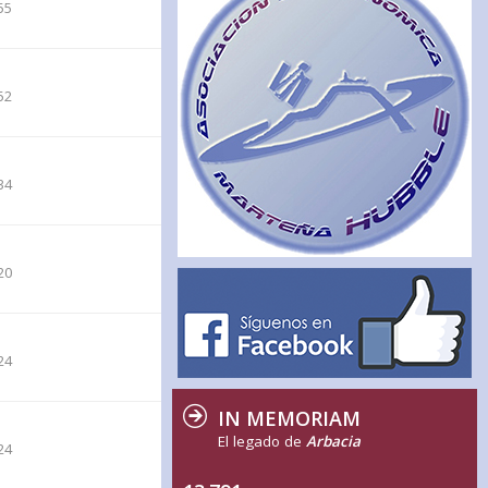
55
52
34
20
24
IN MEMORIAM
El legado de
Arbacia
24