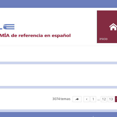
inicio
3074 temas
1
…
12
13