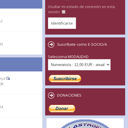
Ocultar mi estado de conexión en esta
sesión
52
35
Suscríbete como E-SOCIO/A
Selecciona MODALIDAD
oya
08
DONACIONES
24