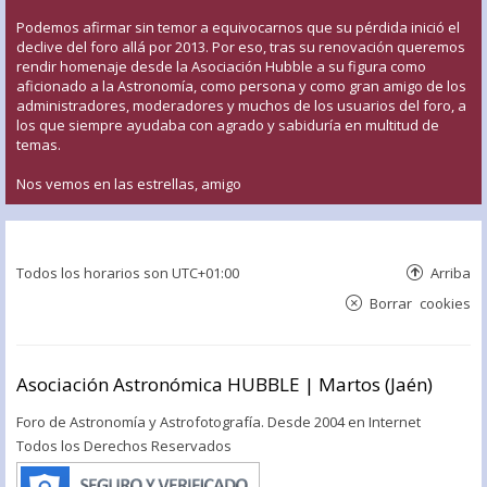
Podemos afirmar sin temor a equivocarnos que su pérdida inició el
declive del foro allá por 2013. Por eso, tras su renovación queremos
rendir homenaje desde la Asociación Hubble a su figura como
aficionado a la Astronomía, como persona y como gran amigo de los
administradores, moderadores y muchos de los usuarios del foro, a
los que siempre ayudaba con agrado y sabiduría en multitud de
temas.
Nos vemos en las estrellas, amigo
Todos los horarios son
UTC+01:00
Arriba
Borrar cookies
Asociación Astronómica HUBBLE | Martos (Jaén)
Foro de Astronomía y Astrofotografía. Desde 2004 en Internet
Todos los Derechos Reservados