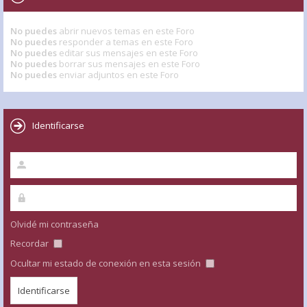
No puedes
abrir nuevos temas en este Foro
No puedes
responder a temas en este Foro
No puedes
editar sus mensajes en este Foro
No puedes
borrar sus mensajes en este Foro
No puedes
enviar adjuntos en este Foro
Identificarse
Olvidé mi contraseña
Recordar
Ocultar mi estado de conexión en esta sesión