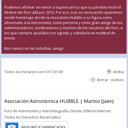
Podemos afirmar sin temor a equivocarnos que su pérdida inició el
declive del foro allá por 2013. Por eso, tras su renovación queremos
rendir homenaje desde la Asociación Hubble a su figura como
aficionado a la Astronomía, como persona y como gran amigo de los
administradores, moderadores y muchos de los usuarios del foro, a
los que siempre ayudaba con agrado y sabiduría en multitud de
temas.
Nos vemos en las estrellas, amigo
Todos los horarios son
UTC+01:00
Arriba
Borrar cookies
Asociación Astronómica HUBBLE | Martos (Jaén)
Foro de Astronomía y Astrofotografía. Desde 2004 en Internet
Todos los Derechos Reservados