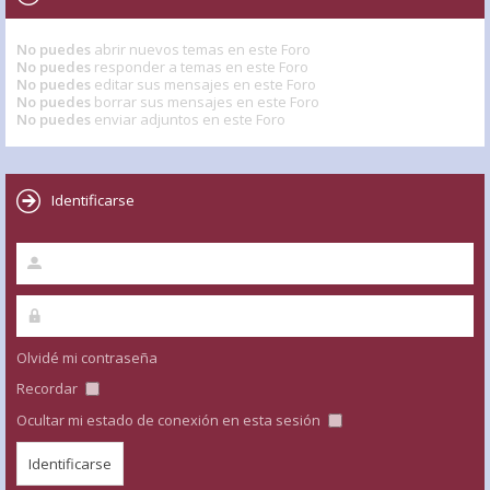
No puedes
abrir nuevos temas en este Foro
No puedes
responder a temas en este Foro
No puedes
editar sus mensajes en este Foro
No puedes
borrar sus mensajes en este Foro
No puedes
enviar adjuntos en este Foro
Identificarse
Olvidé mi contraseña
Recordar
Ocultar mi estado de conexión en esta sesión