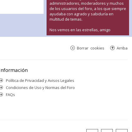
administradores, moderadores y muchos
de los usuarios del foro, a los que siempre
ayudaba con agrado y sabiduría en
multitud de temas.
Nos vemos en las estrellas, amigo
Borrar cookies
Arriba
Información
Política de Privacidad y Avisos Legales
Condiciones de Uso y Normas del Foro
FAQs