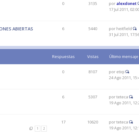
0
3135
por
alexdonet
17 Jul 2011, 02:0
IONES ABIERTAS
6
5440
por
heitfield
31 Jul 2011, 17:5
Respuestas
Vistas
Último mensaje
0
8107
por
etiqi
24 Ago 2011, 15:
6
5307
por
teteca
19 Ago 2011, 12:
17
10620
por
teteca
19 Ago 2011, 12:
1
2