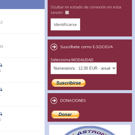
Ocultar mi estado de conexión en esta
sesión
52
35
Suscríbete como E-SOCIO/A
Selecciona MODALIDAD
8
5
DONACIONES
8