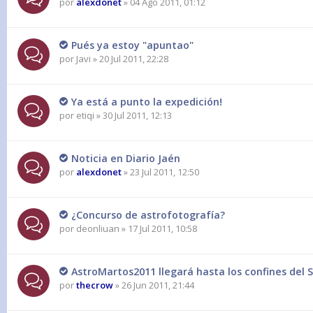
por
alexdonet
» 04 Ago 2011, 01:12
Pués ya estoy "apuntao"
por
Javi
» 20 Jul 2011, 22:28
Ya está a punto la expedición!
por
etiqi
» 30 Jul 2011, 12:13
Noticia en Diario Jaén
por
alexdonet
» 23 Jul 2011, 12:50
¿Concurso de astrofotografía?
por
deonliuan
» 17 Jul 2011, 10:58
AstroMartos2011 llegará hasta los confines del 
por
thecrow
» 26 Jun 2011, 21:44