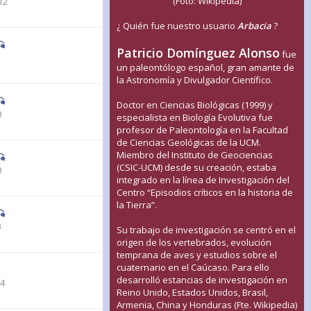
(Foto: Wikipedia)
12
¿ Quién fue nuestro usuario
Arbacia
?
Patricio Domínguez Alonso
fue
1
un paleontólogo español, gran amante de
la Astronomía y Divulgador Científico.
Doctor en Ciencias Biológicas (1999) y
0
especialista en Biología Evolutiva fue
profesor de Paleontología en la Facultad
de Ciencias Geológicas de la UCM.
Miembro del Instituto de Geociencias
(CSIC-UCM) desde su creación, estaba
0
integrado en la línea de Investigación del
Centro “Episodios críticos en la historia de
la Tierra”.
3
Su trabajo de investigación se centró en el
origen de los vertebrados, evolución
temprana de aves y estudios sobre el
cuaternario en el Caúcaso. Para ello
desarrolló estancias de investigación en
44
Reino Unido, Estados Unidos, Brasil,
Armenia, China y Honduras (Fte. Wikipedia)