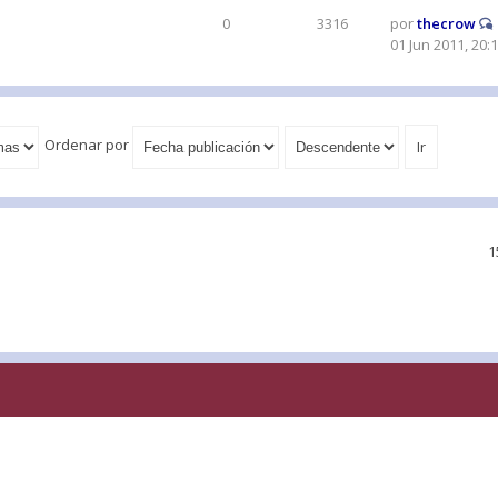
0
3316
por
thecrow
01 Jun 2011, 20:
Ordenar por
1