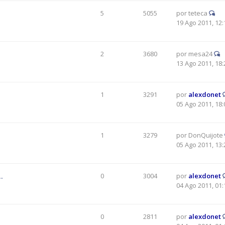
5
5055
por
teteca
19 Ago 2011, 12:
2
3680
por
mesa24
13 Ago 2011, 18:
1
3291
por
alexdonet
05 Ago 2011, 18:
1
3279
por
DonQuijote
05 Ago 2011, 13:
.
0
3004
por
alexdonet
04 Ago 2011, 01:
0
2811
por
alexdonet