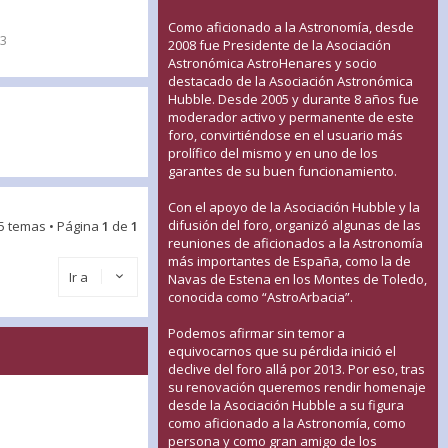
Como aficionado a la Astronomía, desde
13
2008 fue Presidente de la Asociación
Astronómica AstroHenares y socio
destacado de la Asociación Astronómica
Hubble. Desde 2005 y durante 8 años fue
moderador activo y permanente de este
foro, convirtiéndose en el usuario más
prolífico del mismo y en uno de los
garantes de su buen funcionamiento.
Con el apoyo de la Asociación Hubble y la
difusión del foro, organizó algunas de las
5 temas • Página
1
de
1
reuniones de aficionados a la Astronomía
más importantes de España, como la de
Ir a
Navas de Estena en los Montes de Toledo,
conocida como “AstroArbacia”.
Podemos afirmar sin temor a
equivocarnos que su pérdida inició el
declive del foro allá por 2013. Por eso, tras
su renovación queremos rendir homenaje
desde la Asociación Hubble a su figura
como aficionado a la Astronomía, como
persona y como gran amigo de los