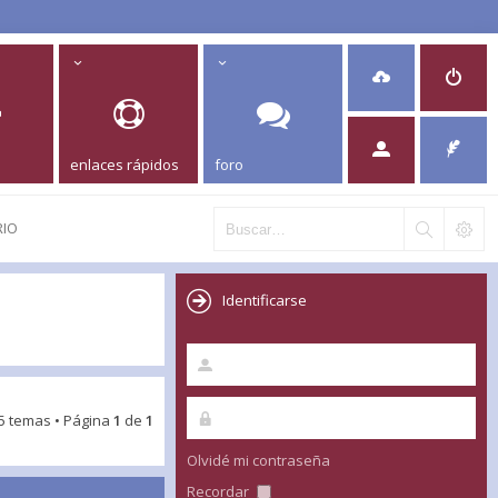
enlaces rápidos
foro
RIO
Identificarse
5 temas • Página
1
de
1
Olvidé mi contraseña
Recordar