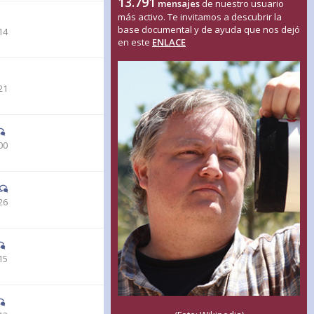
13.791
mensajes
de nuestro usuario
más activo. Te invitamos a descubrir la
base documental y de ayuda que nos dejó
14
en este
ENLACE
21
00
26
15