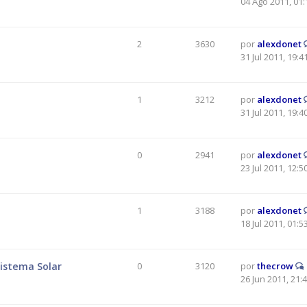
04 Ago 2011, 01:
2
3630
por
alexdonet
31 Jul 2011, 19:4
1
3212
por
alexdonet
31 Jul 2011, 19:4
0
2941
por
alexdonet
23 Jul 2011, 12:5
1
3188
por
alexdonet
18 Jul 2011, 01:5
Sistema Solar
0
3120
por
thecrow
26 Jun 2011, 21: