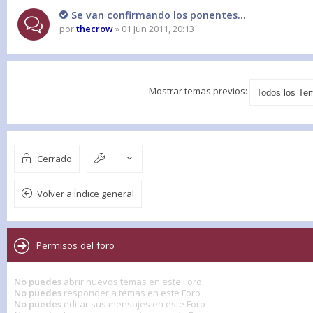
Se van confirmando los ponentes...
por
thecrow
» 01 Jun 2011, 20:13
Mostrar temas previos:
Cerrado
Volver a Índice general
Permisos del foro
No puedes
abrir nuevos temas en este Foro
No puedes
responder a temas en este Foro
No puedes
editar sus mensajes en este Foro