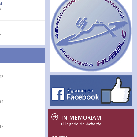
0
6
42
24
IN MEMORIAM
El legado de
Arbacia
17