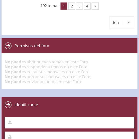
192 temas
1
2
3
4
Ir a
Permisos del foro
No puedes
abrir nuevos temas en este Foro
No puedes
responder a temas en este Foro
No puedes
editar sus mensajes en este Foro
No puedes
borrar sus mensajes en este Foro
No puedes
enviar adjuntos en este Foro
Identificarse