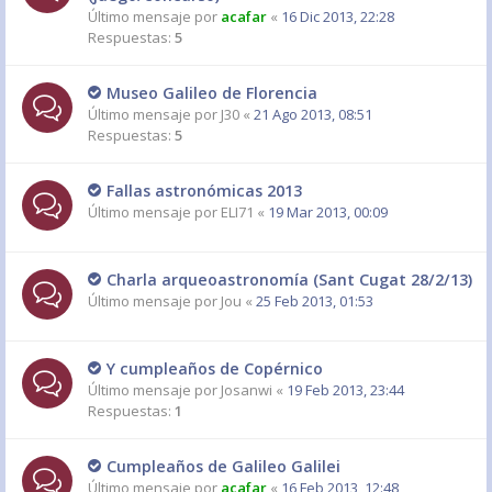
Último mensaje por
acafar
«
16 Dic 2013, 22:28
Respuestas:
5
Museo Galileo de Florencia
Último mensaje por
J30
«
21 Ago 2013, 08:51
Respuestas:
5
Fallas astronómicas 2013
Último mensaje por
ELI71
«
19 Mar 2013, 00:09
Charla arqueoastronomía (Sant Cugat 28/2/13)
Último mensaje por
Jou
«
25 Feb 2013, 01:53
Y cumpleaños de Copérnico
Último mensaje por
Josanwi
«
19 Feb 2013, 23:44
Respuestas:
1
Cumpleaños de Galileo Galilei
Último mensaje por
acafar
«
16 Feb 2013, 12:48