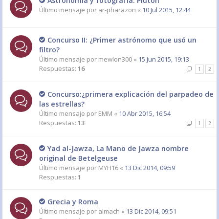
Astronomía y fotografía: Plutón
Último mensaje por
ar-pharazon
«
10 Jul 2015, 12:44
Concurso II: ¿Primer astrónomo que usó un
filtro?
Último mensaje por
mewlon300
«
15 Jun 2015, 19:13
Respuestas:
16
1
2
Concurso:¿primera explicación del parpadeo de
las estrellas?
Último mensaje por
EMM
«
10 Abr 2015, 16:54
Respuestas:
13
1
2
Yad al-Jawza, La Mano de Jawza nombre
original de Betelgeuse
Último mensaje por
MYH16
«
13 Dic 2014, 09:59
Respuestas:
1
Grecia y Roma
Último mensaje por
almach
«
13 Dic 2014, 09:51