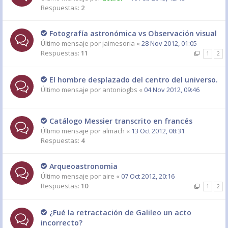
Respuestas:
2
Fotografía astronómica vs Observación visual
Último mensaje por
jaimesoria
«
28 Nov 2012, 01:05
Respuestas:
11
1
2
El hombre desplazado del centro del universo.
Último mensaje por
antoniogbs
«
04 Nov 2012, 09:46
Catálogo Messier transcrito en francés
Último mensaje por
almach
«
13 Oct 2012, 08:31
Respuestas:
4
Arqueoastronomia
Último mensaje por
aire
«
07 Oct 2012, 20:16
Respuestas:
10
1
2
¿Fué la retractación de Galileo un acto
incorrecto?