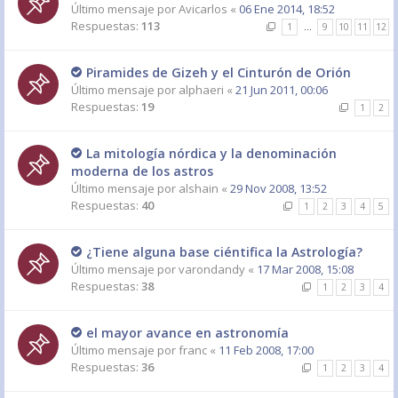
Último mensaje por
Avicarlos
«
06 Ene 2014, 18:52
Respuestas:
113
1
…
9
10
11
12
Piramides de Gizeh y el Cinturón de Orión
Último mensaje por
alphaeri
«
21 Jun 2011, 00:06
Respuestas:
19
1
2
La mitología nórdica y la denominación
moderna de los astros
Último mensaje por
alshain
«
29 Nov 2008, 13:52
Respuestas:
40
1
2
3
4
5
¿Tiene alguna base ciéntifica la Astrología?
Último mensaje por
varondandy
«
17 Mar 2008, 15:08
Respuestas:
38
1
2
3
4
el mayor avance en astronomía
Último mensaje por
franc
«
11 Feb 2008, 17:00
Respuestas:
36
1
2
3
4