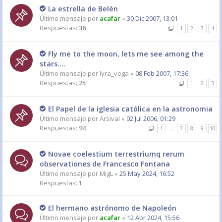
La estrella de Belén
Último mensaje por
acafar
«
30 Dic 2007, 13:01
Respuestas:
36
1
2
3
4
Fly me to the moon, lets me see among the
stars....
Último mensaje por
lyra_vega
«
08 Feb 2007, 17:36
Respuestas:
25
1
2
3
El Papel de la iglesia católica en la astronomia
Último mensaje por
Arsival
«
02 Jul 2006, 01:29
Respuestas:
94
1
…
7
8
9
10
Novae coelestium terrestriumq rerum
observationes de Francesco Fontana
Último mensaje por
MigL
«
25 May 2024, 16:52
Respuestas:
1
El hermano astrónomo de Napoleón
Último mensaje por
acafar
«
12 Abr 2024, 15:56