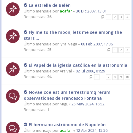
La estrella de Belén
Último mensaje por
acafar
«
30 Dic 2007, 13:01
Respuestas:
36
1
2
3
4
Fly me to the moon, lets me see among the
stars....
Último mensaje por
lyra_vega
«
08 Feb 2007, 17:36
Respuestas:
25
1
2
3
El Papel de la iglesia católica en la astronomia
Último mensaje por
Arsival
«
02 Jul 2006, 01:29
Respuestas:
94
1
…
7
8
9
10
Novae coelestium terrestriumq rerum
observationes de Francesco Fontana
Último mensaje por
MigL
«
25 May 2024, 16:52
Respuestas:
1
El hermano astrónomo de Napoleón
Último mensaje por
acafar
«
12 Abr 2024, 15:56