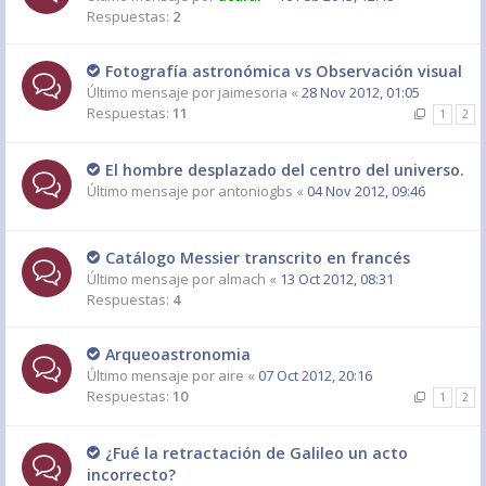
Respuestas:
2
Fotografía astronómica vs Observación visual
Último mensaje por
jaimesoria
«
28 Nov 2012, 01:05
Respuestas:
11
1
2
El hombre desplazado del centro del universo.
Último mensaje por
antoniogbs
«
04 Nov 2012, 09:46
Catálogo Messier transcrito en francés
Último mensaje por
almach
«
13 Oct 2012, 08:31
Respuestas:
4
Arqueoastronomia
Último mensaje por
aire
«
07 Oct 2012, 20:16
Respuestas:
10
1
2
¿Fué la retractación de Galileo un acto
incorrecto?