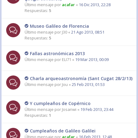
Último mensaje por
acafar
«
16 Dic 2013, 22:28
Respuestas:
5
Museo Galileo de Florencia
Último mensaje por
J30
«
21 Ago 2013, 08:51
Respuestas:
5
Fallas astronómicas 2013
Último mensaje por
ELI71
«
19 Mar 2013, 00:09
Charla arqueoastronomía (Sant Cugat 28/2/13)
Último mensaje por
Jou
«
25 Feb 2013, 01:53
Y cumpleaños de Copérnico
Último mensaje por
Josanwi
«
19 Feb 2013, 23:44
Respuestas:
1
Cumpleaños de Galileo Galilei
Último mensaje por
acafar
«
16 Feb 2013, 12:48