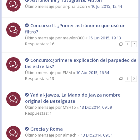
Astronomía y fotografía: Plutón
Último mensaje por
ar-pharazon
«
10 Jul 2015, 12:44
Concurso II: ¿Primer astrónomo que usó un
filtro?
Último mensaje por
mewlon300
«
15 Jun 2015, 19:13
Respuestas:
16
1
2
Concurso:¿primera explicación del parpadeo de
las estrellas?
Último mensaje por
EMM
«
10 Abr 2015, 16:54
Respuestas:
13
1
2
Yad al-Jawza, La Mano de Jawza nombre
original de Betelgeuse
Último mensaje por
MYH16
«
13 Dic 2014, 09:59
Respuestas:
1
Grecia y Roma
Último mensaje por
almach
«
13 Dic 2014, 09:51