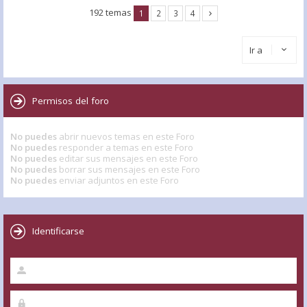
192 temas
1
2
3
4
Ir a
Permisos del foro
No puedes
abrir nuevos temas en este Foro
No puedes
responder a temas en este Foro
No puedes
editar sus mensajes en este Foro
No puedes
borrar sus mensajes en este Foro
No puedes
enviar adjuntos en este Foro
Identificarse