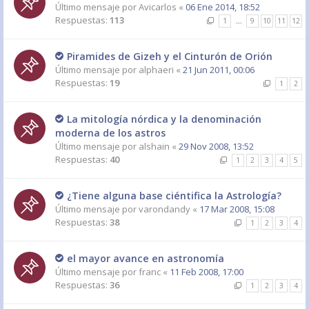
Último mensaje por
Avicarlos
«
06 Ene 2014, 18:52
Respuestas:
113
1
…
9
10
11
12
Piramides de Gizeh y el Cinturón de Orión
Último mensaje por
alphaeri
«
21 Jun 2011, 00:06
Respuestas:
19
1
2
La mitología nórdica y la denominación
moderna de los astros
Último mensaje por
alshain
«
29 Nov 2008, 13:52
Respuestas:
40
1
2
3
4
5
¿Tiene alguna base ciéntifica la Astrología?
Último mensaje por
varondandy
«
17 Mar 2008, 15:08
Respuestas:
38
1
2
3
4
el mayor avance en astronomía
Último mensaje por
franc
«
11 Feb 2008, 17:00
Respuestas:
36
1
2
3
4