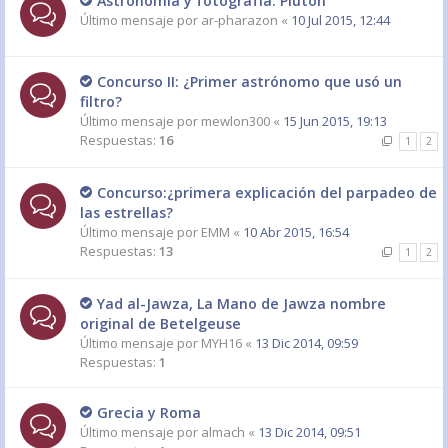
Astronomía y fotografía: Plutón
Último mensaje por
ar-pharazon
«
10 Jul 2015, 12:44
Concurso II: ¿Primer astrónomo que usó un
filtro?
Último mensaje por
mewlon300
«
15 Jun 2015, 19:13
Respuestas:
16
1
2
Concurso:¿primera explicación del parpadeo de
las estrellas?
Último mensaje por
EMM
«
10 Abr 2015, 16:54
Respuestas:
13
1
2
Yad al-Jawza, La Mano de Jawza nombre
original de Betelgeuse
Último mensaje por
MYH16
«
13 Dic 2014, 09:59
Respuestas:
1
Grecia y Roma
Último mensaje por
almach
«
13 Dic 2014, 09:51