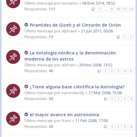
Último mensaje por
Avicarlos
«
06 Ene 2014, 18:52
Respuestas:
113
1
…
9
10
11
12
Piramides de Gizeh y el Cinturón de Orión
Último mensaje por
alphaeri
«
21 Jun 2011, 00:06
Respuestas:
19
1
2
La mitología nórdica y la denominación
moderna de los astros
Último mensaje por
alshain
«
29 Nov 2008, 13:52
Respuestas:
40
1
2
3
4
5
¿Tiene alguna base ciéntifica la Astrología?
Último mensaje por
varondandy
«
17 Mar 2008, 15:08
Respuestas:
38
1
2
3
4
el mayor avance en astronomía
Último mensaje por
franc
«
11 Feb 2008, 17:00
Respuestas:
36
1
2
3
4