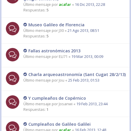
Último mensaje por
acafar
«
16 Dic 2013, 22:28
Respuestas:
5
Museo Galileo de Florencia
Último mensaje por
J30
«
21 Ago 2013, 08:51
Respuestas:
5
Fallas astronómicas 2013
Último mensaje por
ELI71
«
19 Mar 2013, 00:09
Charla arqueoastronomía (Sant Cugat 28/2/13)
Último mensaje por
Jou
«
25 Feb 2013, 01:53
Y cumpleaños de Copérnico
Último mensaje por
Josanwi
«
19 Feb 2013, 23:44
Respuestas:
1
Cumpleaños de Galileo Galilei
Último mensaje por
acafar
«
16 Feb 2013, 12:48