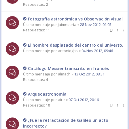
Respuestas:
2
Fotografía astronómica vs Observación visual
Último mensaje por
jaimesoria
«
28 Nov 2012, 01:05
Respuestas:
11
1
2
El hombre desplazado del centro del universo.
Último mensaje por
antoniogbs
«
04 Nov 2012, 09:46
Catálogo Messier transcrito en francés
Último mensaje por
almach
«
13 Oct 2012, 08:31
Respuestas:
4
Arqueoastronomia
Último mensaje por
aire
«
07 Oct 2012, 20:16
Respuestas:
10
1
2
¿Fué la retractación de Galileo un acto
incorrecto?