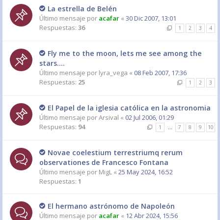
La estrella de Belén
Último mensaje por
acafar
«
30 Dic 2007, 13:01
Respuestas:
36
1
2
3
4
Fly me to the moon, lets me see among the
stars....
Último mensaje por
lyra_vega
«
08 Feb 2007, 17:36
Respuestas:
25
1
2
3
El Papel de la iglesia católica en la astronomia
Último mensaje por
Arsival
«
02 Jul 2006, 01:29
Respuestas:
94
1
…
7
8
9
10
Novae coelestium terrestriumq rerum
observationes de Francesco Fontana
Último mensaje por
MigL
«
25 May 2024, 16:52
Respuestas:
1
El hermano astrónomo de Napoleón
Último mensaje por
acafar
«
12 Abr 2024, 15:56