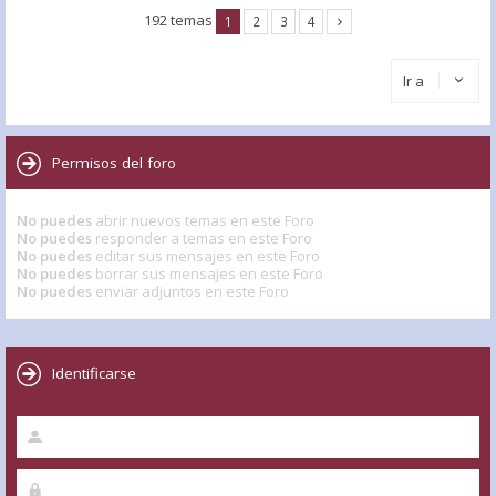
192 temas
1
2
3
4
Ir a
Permisos del foro
No puedes
abrir nuevos temas en este Foro
No puedes
responder a temas en este Foro
No puedes
editar sus mensajes en este Foro
No puedes
borrar sus mensajes en este Foro
No puedes
enviar adjuntos en este Foro
Identificarse