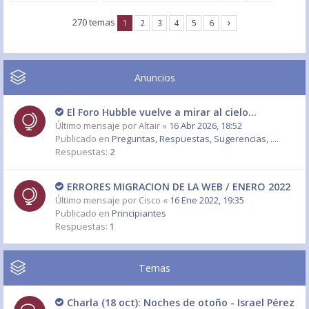
270 temas
1
2
3
4
5
6
Anuncios
El Foro Hubble vuelve a mirar al cielo...
Último mensaje por
Altair
«
16 Abr 2026, 18:52
Publicado en
Preguntas, Respuestas, Sugerencias, ....
Respuestas:
2
ERRORES MIGRACION DE LA WEB / ENERO 2022
Último mensaje por
Cisco
«
16 Ene 2022, 19:35
Publicado en
Principiantes
Respuestas:
1
Temas
Charla (18 oct): Noches de otoño - Israel Pérez