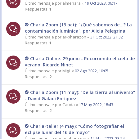
Último mensaje por
almenara
«
19 Oct 2023, 06:17
Respuestas:
1
Charla Zoom (19 oct): "¿Qué sabemos de...? La
contaminación lumínica", por Alicia Pelegrina
Último mensaje por
ar-pharazon
«
31 Oct 2022, 21:32
Respuestas:
1
Charla Online. 29 junio - Recorriendo el cielo de
verano. Ricardo Ninet
Último mensaje por
MigL
«
02 Ago 2022, 10:05
Respuestas:
2
Charla Zoom (11 may): "De la tierra al universo"
- David Galadí Enríquez
Último mensaje por
Cauda
«
17 May 2022, 18:43
Respuestas:
2
Charla-taller (4 may): "Cómo fotografiar el
eclipse lunar del 16 de mayo"
Último mensaje por
ar-pharazon
«
14 May 2022, 23:54