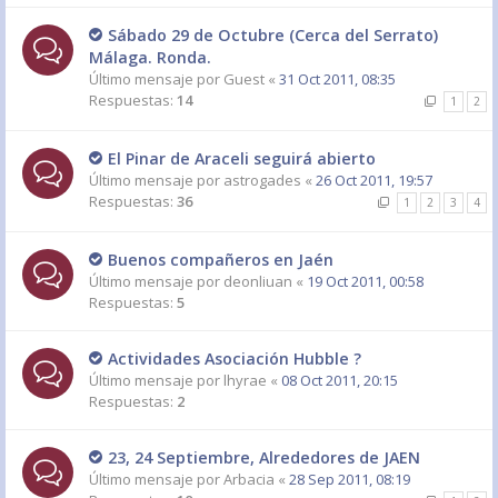
Sábado 29 de Octubre (Cerca del Serrato)
Málaga. Ronda.
Último mensaje por
Guest
«
31 Oct 2011, 08:35
Respuestas:
14
1
2
El Pinar de Araceli seguirá abierto
Último mensaje por
astrogades
«
26 Oct 2011, 19:57
Respuestas:
36
1
2
3
4
Buenos compañeros en Jaén
Último mensaje por
deonliuan
«
19 Oct 2011, 00:58
Respuestas:
5
Actividades Asociación Hubble ?
Último mensaje por
lhyrae
«
08 Oct 2011, 20:15
Respuestas:
2
23, 24 Septiembre, Alrededores de JAEN
Último mensaje por
Arbacia
«
28 Sep 2011, 08:19