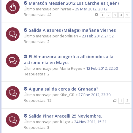
Maratón Messier 2012 Los Cárcheles (Jaén)
Último mensaje por
lhyrae
«
29 Mar 2012, 20:12
Respuestas:
42
1
2
3
4
5
Salida Alazores (Málaga) mañana viernes
Último mensaje por
deonliuan
«
23 Feb 2012, 21:52
Respuestas:
2
El Almanzora acogerá a aficionados a la
astronomía en Mayo.
Último mensaje por
María Reyes
«
12 Feb 2012, 22:50
Respuestas:
2
Alguna salida cerca de Granada?
Último mensaje por
Kike_GR
«
27 Ene 2012, 23:30
Respuestas:
12
1
2
Salida Pinar Aracelli 25 Noviembre.
Último mensaje por
fulgor
«
24 Nov 2011, 15:31
Respuestas:
3