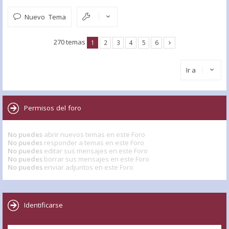
Nuevo Tema
270 temas
1
2
3
4
5
6
Ir a
Permisos del foro
No puedes
abrir nuevos temas en este Foro
No puedes
responder a temas en este Foro
No puedes
editar sus mensajes en este Foro
No puedes
borrar sus mensajes en este Foro
No puedes
enviar adjuntos en este Foro
Identificarse