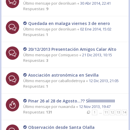
Último mensaje por
deonliuan
«
30 Abr 2014, 22:41
Respuestas:
9
Quedada en malaga viernes 3 de enero
Último mensaje por
deonliuan
«
02 Ene 2014, 15:02
Respuestas:
1
20/12/2013 Presentación Amigos Calar Alto
Último mensaje por
Comiqueso
«
21 Dic 2013, 10:15
Respuestas:
3
Asociación astronómica en Sevilla
Último mensaje por
caballodetroya
«
12 Dic 2013, 21:05
Respuestas:
1
Pinar 26 al 28 de Agosto...?? SÍIIIIIIIIIIIIIIIIIIIIII
Último mensaje por
nuwanda
«
12 Nov 2013, 19:47
Respuestas:
131
1
…
11
12
13
14
Observación desde Santa Olalla