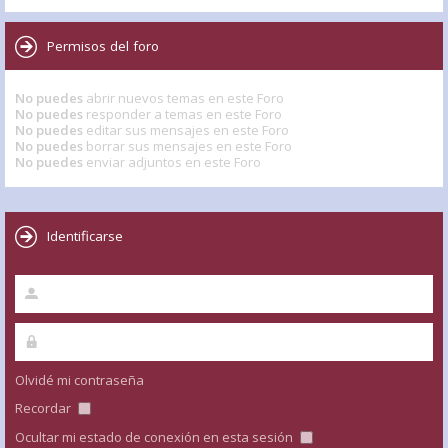
Permisos del foro
No puedes
abrir nuevos temas en este Foro
No puedes
responder a temas en este Foro
No puedes
editar sus mensajes en este Foro
No puedes
borrar sus mensajes en este Foro
No puedes
enviar adjuntos en este Foro
Identificarse
Olvidé mi contraseña
Recordar
Ocultar mi estado de conexión en esta sesión