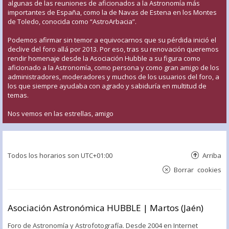
algunas de las reuniones de aficionados a la Astronomía más
importantes de España, como la de Navas de Estena en los Montes
de Toledo, conocida como “AstroArbacia”.
Podemos afirmar sin temor a equivocarnos que su pérdida inició el
declive del foro allá por 2013. Por eso, tras su renovación queremos
rendir homenaje desde la Asociación Hubble a su figura como
aficionado a la Astronomía, como persona y como gran amigo de los
administradores, moderadores y muchos de los usuarios del foro, a
los que siempre ayudaba con agrado y sabiduría en multitud de
temas.
Nos vemos en las estrellas, amigo
Todos los horarios son
UTC+01:00
Arriba
Borrar cookies
Asociación Astronómica HUBBLE | Martos (Jaén)
Foro de Astronomía y Astrofotografía. Desde 2004 en Internet