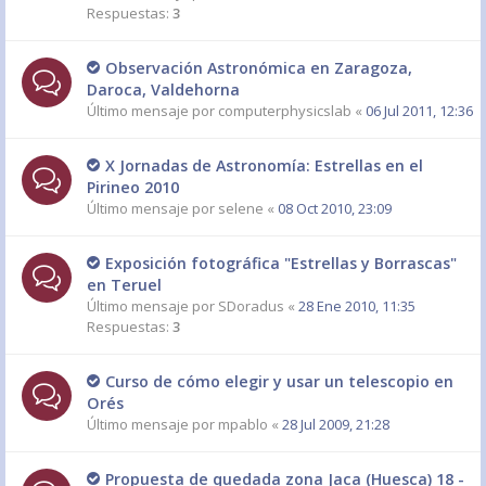
Respuestas:
3
Observación Astronómica en Zaragoza,
Daroca, Valdehorna
Último mensaje por
computerphysicslab
«
06 Jul 2011, 12:36
X Jornadas de Astronomía: Estrellas en el
Pirineo 2010
Último mensaje por
selene
«
08 Oct 2010, 23:09
Exposición fotográfica "Estrellas y Borrascas"
en Teruel
Último mensaje por
SDoradus
«
28 Ene 2010, 11:35
Respuestas:
3
Curso de cómo elegir y usar un telescopio en
Orés
Último mensaje por
mpablo
«
28 Jul 2009, 21:28
Propuesta de quedada zona Jaca (Huesca) 18 -