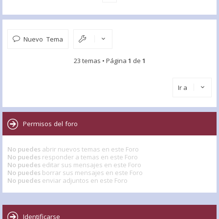
Nuevo Tema
23 temas • Página
1
de
1
Ir a
Permisos del foro
No puedes
abrir nuevos temas en este Foro
No puedes
responder a temas en este Foro
No puedes
editar sus mensajes en este Foro
No puedes
borrar sus mensajes en este Foro
No puedes
enviar adjuntos en este Foro
Identificarse