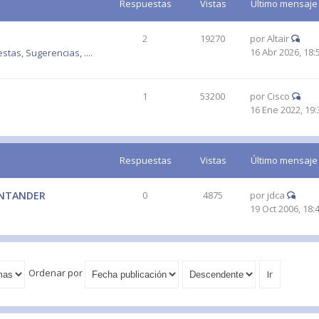
Respuestas
Vistas
Último mensaje
2
19270
por
Altair
16 Abr 2026, 18:
tas, Sugerencias, ....
1
53200
por
Cisco
16 Ene 2022, 19:
Respuestas
Vistas
Último mensaje
ANTANDER
0
4875
por
jdca
19 Oct 2006, 18:
Ordenar por