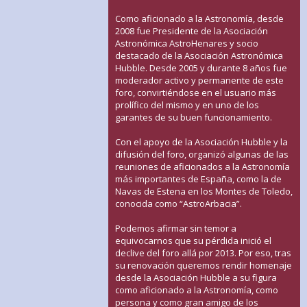
Como aficionado a la Astronomía, desde
2008 fue Presidente de la Asociación
Astronómica AstroHenares y socio
destacado de la Asociación Astronómica
Hubble. Desde 2005 y durante 8 años fue
moderador activo y permanente de este
foro, convirtiéndose en el usuario más
prolífico del mismo y en uno de los
garantes de su buen funcionamiento.
Con el apoyo de la Asociación Hubble y la
difusión del foro, organizó algunas de las
reuniones de aficionados a la Astronomía
más importantes de España, como la de
Navas de Estena en los Montes de Toledo,
conocida como “AstroArbacia”.
Podemos afirmar sin temor a
equivocarnos que su pérdida inició el
declive del foro allá por 2013. Por eso, tras
su renovación queremos rendir homenaje
desde la Asociación Hubble a su figura
como aficionado a la Astronomía, como
persona y como gran amigo de los