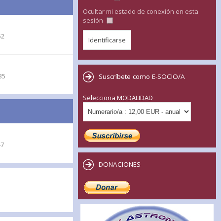
Ocultar mi estado de conexión en esta
sesión
52
35
Suscríbete como E-SOCIO/A
Selecciona MODALIDAD
47
DONACIONES