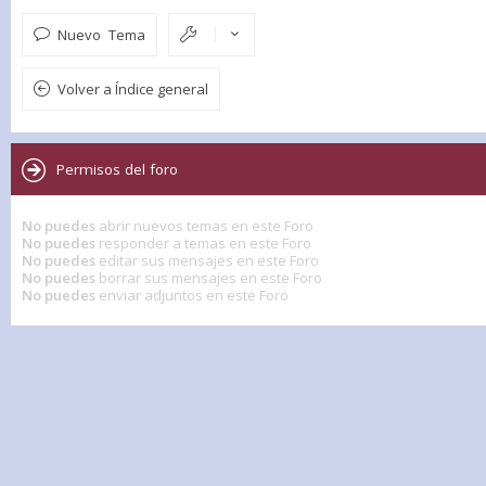
Nuevo Tema
Volver a Índice general
Permisos del foro
No puedes
abrir nuevos temas en este Foro
No puedes
responder a temas en este Foro
No puedes
editar sus mensajes en este Foro
No puedes
borrar sus mensajes en este Foro
No puedes
enviar adjuntos en este Foro