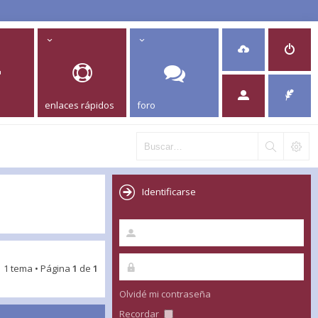
enlaces rápidos
foro
Identificarse
1 tema • Página
1
de
1
Olvidé mi contraseña
Recordar