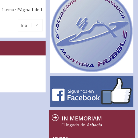
1 tema • Página
1
de
1
Ir a
IN MEMORIAM
El legado de
Arbacia