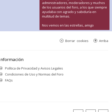
administradores, moderadores y muchos
de los usuarios del foro, a los que siempre
ayudaba con agrado y sabiduría en
multitud de temas.
Nos vemos en las estrellas, amigo
Borrar cookies
Arriba
Información
Política de Privacidad y Avisos Legales
Condiciones de Uso y Normas del Foro
FAQs