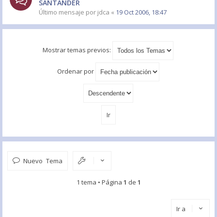
SANTANDER
Último mensaje por
jdca
«
19 Oct 2006, 18:47
Mostrar temas previos:
Ordenar por
Nuevo Tema
1 tema • Página
1
de
1
Ir a