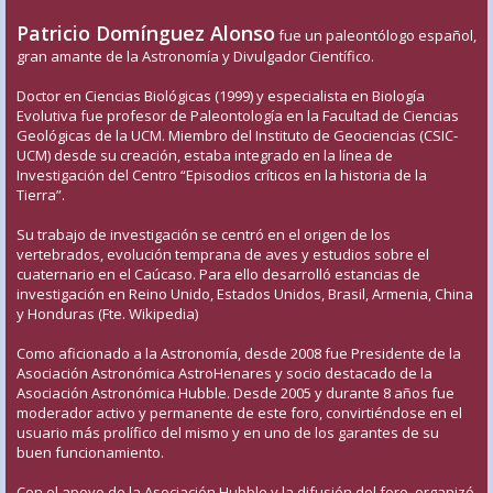
Patricio Domínguez Alonso
fue un paleontólogo español,
gran amante de la Astronomía y Divulgador Científico.
Doctor en Ciencias Biológicas (1999) y especialista en Biología
Evolutiva fue profesor de Paleontología en la Facultad de Ciencias
Geológicas de la UCM. Miembro del Instituto de Geociencias (CSIC-
UCM) desde su creación, estaba integrado en la línea de
Investigación del Centro “Episodios críticos en la historia de la
Tierra”.
Su trabajo de investigación se centró en el origen de los
vertebrados, evolución temprana de aves y estudios sobre el
cuaternario en el Caúcaso. Para ello desarrolló estancias de
investigación en Reino Unido, Estados Unidos, Brasil, Armenia, China
y Honduras (Fte. Wikipedia)
Como aficionado a la Astronomía, desde 2008 fue Presidente de la
Asociación Astronómica AstroHenares y socio destacado de la
Asociación Astronómica Hubble. Desde 2005 y durante 8 años fue
moderador activo y permanente de este foro, convirtiéndose en el
usuario más prolífico del mismo y en uno de los garantes de su
buen funcionamiento.
Con el apoyo de la Asociación Hubble y la difusión del foro, organizó