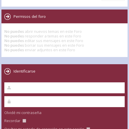
Permisos del foro
No puedes
abrir nuevos temas en este Foro
No puedes
responder a temas en este Foro
No puedes
editar sus mensajes en este Foro
No puedes
borrar sus mensajes en este Foro
No puedes
enviar adjuntos en este Foro
Identificarse
Olvidé mi contraseña
Recordar
Ocultar mi estado de conexión en esta sesión