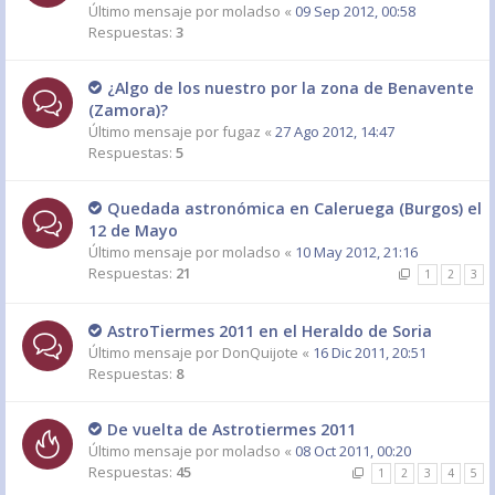
Último mensaje por
moladso
«
09 Sep 2012, 00:58
Respuestas:
3
¿Algo de los nuestro por la zona de Benavente
(Zamora)?
Último mensaje por
fugaz
«
27 Ago 2012, 14:47
Respuestas:
5
Quedada astronómica en Caleruega (Burgos) el
12 de Mayo
Último mensaje por
moladso
«
10 May 2012, 21:16
Respuestas:
21
1
2
3
AstroTiermes 2011 en el Heraldo de Soria
Último mensaje por
DonQuijote
«
16 Dic 2011, 20:51
Respuestas:
8
De vuelta de Astrotiermes 2011
Último mensaje por
moladso
«
08 Oct 2011, 00:20
Respuestas:
45
1
2
3
4
5