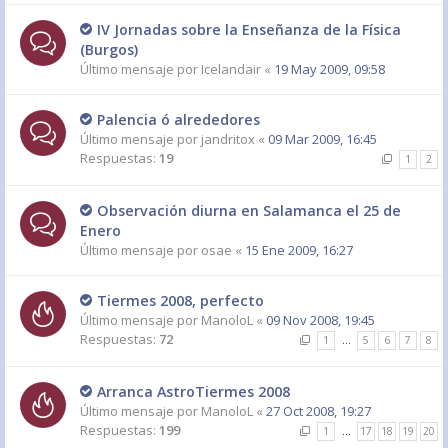
IV Jornadas sobre la Enseñanza de la Física
(Burgos)
Último mensaje por
Icelandair
«
19 May 2009, 09:58
Palencia ó alrededores
Último mensaje por
jandritox
«
09 Mar 2009, 16:45
Respuestas:
19
1
2
Observación diurna en Salamanca el 25 de
Enero
Último mensaje por
osae
«
15 Ene 2009, 16:27
Tiermes 2008, perfecto
Último mensaje por
ManoloL
«
09 Nov 2008, 19:45
Respuestas:
72
1
…
5
6
7
8
Arranca AstroTiermes 2008
Último mensaje por
ManoloL
«
27 Oct 2008, 19:27
Respuestas:
199
1
…
17
18
19
20