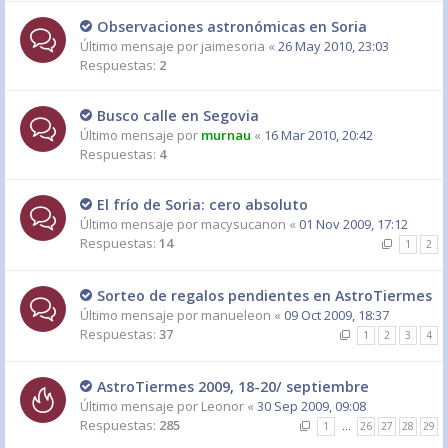
Observaciones astronómicas en Soria
Último mensaje por
jaimesoria
«
26 May 2010, 23:03
Respuestas:
2
Busco calle en Segovia
Último mensaje por
murnau
«
16 Mar 2010, 20:42
Respuestas:
4
El frío de Soria: cero absoluto
Último mensaje por
macysucanon
«
01 Nov 2009, 17:12
Respuestas:
14
1
2
Sorteo de regalos pendientes en AstroTiermes
Último mensaje por
manueleon
«
09 Oct 2009, 18:37
Respuestas:
37
1
2
3
4
AstroTiermes 2009, 18-20/ septiembre
Último mensaje por
Leonor
«
30 Sep 2009, 09:08
Respuestas:
285
1
…
26
27
28
29