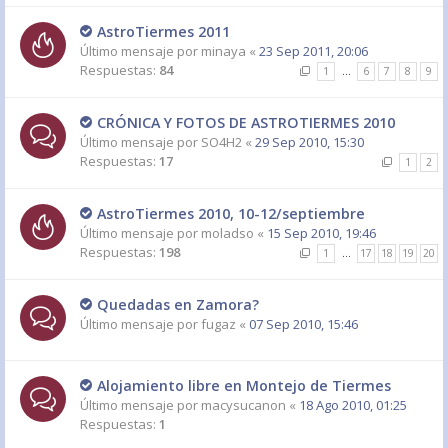
AstroTiermes 2011
Último mensaje por
minaya
«
23 Sep 2011, 20:06
Respuestas:
84
1
…
6
7
8
9
CRÓNICA Y FOTOS DE ASTROTIERMES 2010
Último mensaje por
SO4H2
«
29 Sep 2010, 15:30
Respuestas:
17
1
2
AstroTiermes 2010, 10-12/septiembre
Último mensaje por
moladso
«
15 Sep 2010, 19:46
Respuestas:
198
1
…
17
18
19
20
Quedadas en Zamora?
Último mensaje por
fugaz
«
07 Sep 2010, 15:46
Alojamiento libre en Montejo de Tiermes
Último mensaje por
macysucanon
«
18 Ago 2010, 01:25
Respuestas:
1