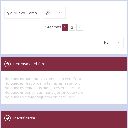
Nuevo Tema
54 temas
1
2
Ir a
Permisos del foro
No puedes
abrir nuevos temas en este Foro
No puedes
responder a temas en este Foro
No puedes
editar sus mensajes en este Foro
No puedes
borrar sus mensajes en este Foro
No puedes
enviar adjuntos en este Foro
Identificarse