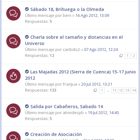
Sábado 18, Brihuega o la Olmeda
Último mensaje por
beni
«
16 Ago 2012, 13:09
Respuestas:
5
Charla sobre el tamaño y distancias en el
Universo
Último mensaje por
caribdis2
«
07 Ago 2012, 12:24
Respuestas:
12
1
2
Las Majadas 2012 (Sierra de Cuenca) 15-17 junio
2012
Último mensaje por
FranJua
«
20 Jul 2012, 13:21
Respuestas:
133
1
…
11
12
13
14
Salida por Cabañeros, Sabado 14
Último mensaje por
atreidespb
«
19 Jul 2012, 14:40
Respuestas:
5
Creación de Asociación