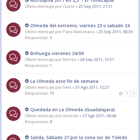
Astroayna 2011 en 2,5´ - El TimeLapse
Último mensaje por
Guest
«
25 Sep 2011, 21:31
Olmeda del extremo, viernes 23 o sabado 24
Último mensaje por
Paco Maisanava
«
25 Sep 2011, 00:39
Respuestas:
3
Brihuega vierenes 24/09
Último mensaje por
ftorrev
«
24 Sep 2011, 15:51
Respuestas:
1
La Olmeda este fin de semana
Último mensaje por
beni
«
31 Ago 2011, 12:21
Respuestas:
15
1
2
Quedada en La Olmeda (Guadalajara)
Último mensaje por
nivarian
«
27 Ago 2011, 00:46
Respuestas:
8
Salida, Sábado 27 por la zona sur de Toledo