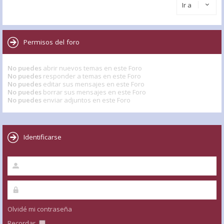
Ir a
Permisos del foro
No puedes
abrir nuevos temas en este Foro
No puedes
responder a temas en este Foro
No puedes
editar sus mensajes en este Foro
No puedes
borrar sus mensajes en este Foro
No puedes
enviar adjuntos en este Foro
Identificarse
Olvidé mi contraseña
Recordar