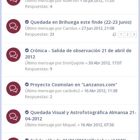
Último mensaje por
Maeroth
«
03 Jul 2012, 17:20
Respuestas:
4
Quedada en Brihuega este finde (22-23 Junio)
Último mensaje por
Carolus
«
27 Jun 2012, 21:08
Respuestas:
23
1
2
3
Crónica - Salida de observación 21 de abril de
2012
Último mensaje por
DonQuijote
«
30 Abr 2012, 17:07
Respuestas:
9
Proyecto Cosmolan en "Lanzanos.com"
Último mensaje por
caribdis2
«
16 Abr 2012, 11:38
Respuestas:
2
Quedada Visual y Astrofotográfica Almansa 21-
04-2012
Último mensaje por
Miquel.
«
16 Abr 2012, 07:36