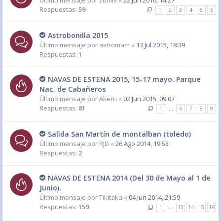
Último mensaje por
zumix
«
22 Jun 2016, 14:27
Respuestas:
59
1
2
3
4
5
6
Astrobonilla 2015
Último mensaje por
astromam
«
13 Jul 2015, 18:39
Respuestas:
1
NAVAS DE ESTENA 2015, 15-17 mayo. Parque
Nac. de Cabañeros
Último mensaje por
Akeru
«
02 Jun 2015, 09:07
Respuestas:
81
1
…
6
7
8
9
Salida San Martín de montalban (toledo)
Último mensaje por
RJD
«
26 Ago 2014, 19:53
Respuestas:
2
NAVAS DE ESTENA 2014 (Del 30 de Mayo al 1 de
Junio).
Último mensaje por
Tikitaka
«
04 Jun 2014, 21:59
Respuestas:
159
1
…
13
14
15
16