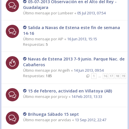
05-07-2013 Observación en el Alto del Rey -
Guadalajara
Último mensaje por
Lumbeer
«
05 Jul 2013, 07:54
Salida a Navas de Estena este fin de semana
14-16
Último mensaje por
AIP
«
16 Jun 2013, 15:15
Respuestas:
5
Navas de Estena 2013 7-9 junio. Parque Nac. de
Cabañeros
Último mensaje por
Angelh
«
14 Jun 2013, 09:54
Respuestas:
185
1
…
16
17
18
19
15 de Febrero, actividad en Villatoya (AB)
Último mensaje por
procy
«
14 Feb 2013, 13:33
Brihuega Sábado 15 sept
Último mensaje por
arvidas
«
13 Sep 2012, 22:47