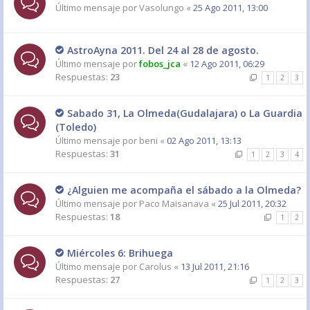
Último mensaje por
Vasolungo
«
25 Ago 2011, 13:00
AstroAyna 2011. Del 24 al 28 de agosto.
Último mensaje por
fobos_jca
«
12 Ago 2011, 06:29
Respuestas:
23
1
2
3
Sabado 31, La Olmeda(Gudalajara) o La Guardia
(Toledo)
Último mensaje por
beni
«
02 Ago 2011, 13:13
Respuestas:
31
1
2
3
4
¿Alguien me acompaña el sábado a la Olmeda?
Último mensaje por
Paco Maisanava
«
25 Jul 2011, 20:32
Respuestas:
18
1
2
Miércoles 6: Brihuega
Último mensaje por
Carolus
«
13 Jul 2011, 21:16
Respuestas:
27
1
2
3