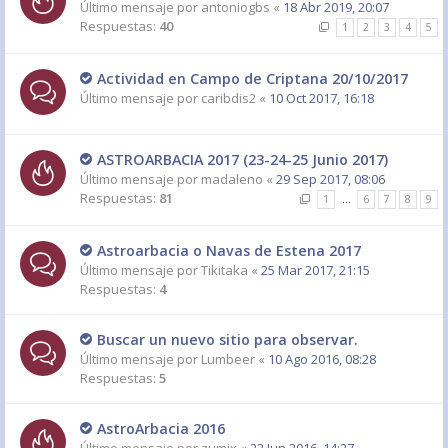
Último mensaje por
antoniogbs
«
18 Abr 2019, 20:07
Respuestas:
40
1
2
3
4
5
Actividad en Campo de Criptana 20/10/2017
Último mensaje por
caribdis2
«
10 Oct 2017, 16:18
ASTROARBACIA 2017 (23-24-25 Junio 2017)
Último mensaje por
madaleno
«
29 Sep 2017, 08:06
Respuestas:
81
1
…
6
7
8
9
Astroarbacia o Navas de Estena 2017
Último mensaje por
Tikitaka
«
25 Mar 2017, 21:15
Respuestas:
4
Buscar un nuevo sitio para observar.
Último mensaje por
Lumbeer
«
10 Ago 2016, 08:28
Respuestas:
5
AstroArbacia 2016