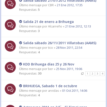
Salida sábado 21/01/2012 Villatobas (AAMS)
Último mensaje por
CBR
«
21 Ene 2012, 17:35
Respuestas:
5
Salida 21 de enero a Brihuega
Último mensaje por
Alcarreño
«
21 Ene 2012, 12:13
Respuestas:
3
Salida sábado 26/11/2011 Villatobas (AAMS)
Último mensaje por
tico
«
28 Nov 2011, 22:54
Respuestas:
4
KDD Brihuega días 25 y 26 Nov
Último mensaje por
ber
«
25 Nov 2011, 19:06
Respuestas:
30
1
2
3
4
BRIHUEGA, Sabado 1 de octubre
Último mensaje por
arvidas
«
01 Oct 2011, 14:06
Respuestas:
4