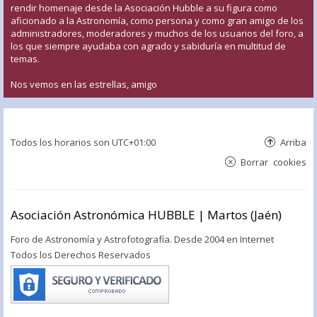
rendir homenaje desde la Asociación Hubble a su figura como
aficionado a la Astronomía, como persona y como gran amigo de los
administradores, moderadores y muchos de los usuarios del foro, a
los que siempre ayudaba con agrado y sabiduría en multitud de
temas.
Nos vemos en las estrellas, amigo
Todos los horarios son
UTC+01:00
Arriba
Borrar cookies
Asociación Astronómica HUBBLE | Martos (Jaén)
Foro de Astronomía y Astrofotografía. Desde 2004 en Internet
Todos los Derechos Reservados