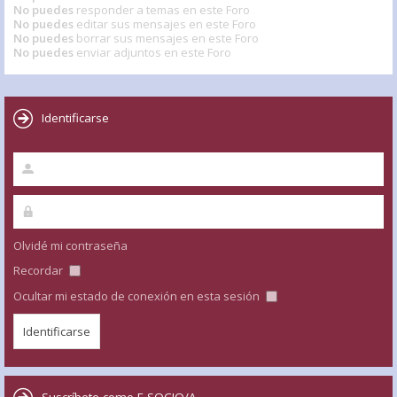
No puedes
responder a temas en este Foro
No puedes
editar sus mensajes en este Foro
No puedes
borrar sus mensajes en este Foro
No puedes
enviar adjuntos en este Foro
Identificarse
Olvidé mi contraseña
Recordar
Ocultar mi estado de conexión en esta sesión
Suscríbete como E-SOCIO/A