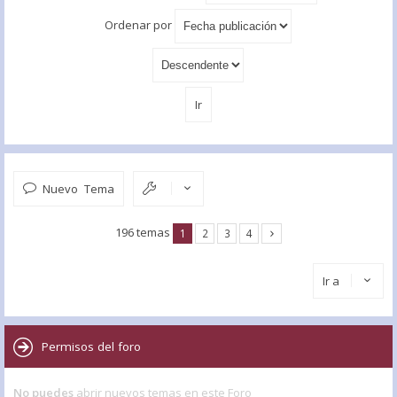
Ordenar por
Nuevo Tema
196 temas
1
2
3
4
Ir a
Permisos del foro
No puedes
abrir nuevos temas en este Foro