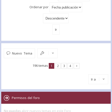
Ordenar por
Nuevo Tema
196 temas
1
2
3
4
Ir a
Permisos del foro
No puedes
abrir nuevos temas en este Foro