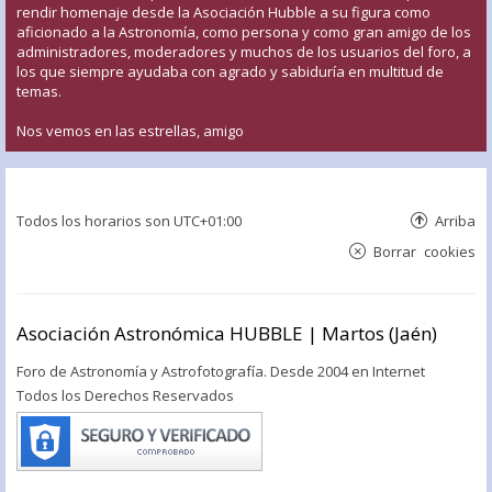
rendir homenaje desde la Asociación Hubble a su figura como
aficionado a la Astronomía, como persona y como gran amigo de los
administradores, moderadores y muchos de los usuarios del foro, a
los que siempre ayudaba con agrado y sabiduría en multitud de
temas.
Nos vemos en las estrellas, amigo
Todos los horarios son
UTC+01:00
Arriba
Borrar cookies
Asociación Astronómica HUBBLE | Martos (Jaén)
Foro de Astronomía y Astrofotografía. Desde 2004 en Internet
Todos los Derechos Reservados