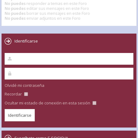
No puedes
responder a temas en este Foro
No puedes
editar sus mensajes en este Foro
No puedes
borrar sus mensajes en este Foro
No puedes
enviar adjuntos en este Foro
Identificarse
Olvidé mi contraseña
Recordar
Ocultar mi estado de conexión en esta sesión
Suscríbete como E-SOCIO/A