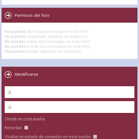
Permisos del foro
No puedes
abrir nuevos temas en este Foro
No puedes
responder a temas en este Foro
No puedes
editar sus mensajes en este Foro
No puedes
borrar sus mensajes en este Foro
No puedes
enviar adjuntos en este Foro
Identificarse
Olvidé mi contraseña
Recordar
Ocultar mi estado de conexión en esta sesión