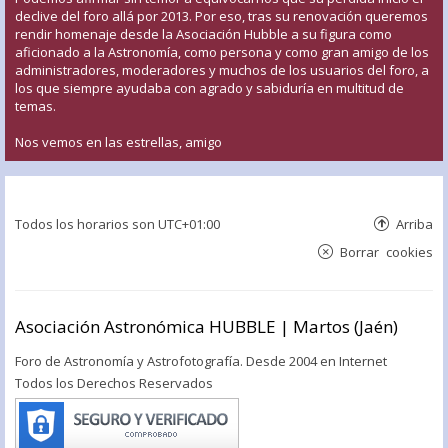
declive del foro allá por 2013. Por eso, tras su renovación queremos
rendir homenaje desde la Asociación Hubble a su figura como
aficionado a la Astronomía, como persona y como gran amigo de los
administradores, moderadores y muchos de los usuarios del foro, a
los que siempre ayudaba con agrado y sabiduría en multitud de
temas.
Nos vemos en las estrellas, amigo
Todos los horarios son
UTC+01:00
Arriba
Borrar cookies
Asociación Astronómica HUBBLE | Martos (Jaén)
Foro de Astronomía y Astrofotografía. Desde 2004 en Internet
Todos los Derechos Reservados