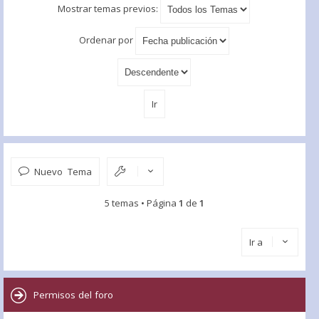
Mostrar temas previos:
Ordenar por
Nuevo Tema
5 temas • Página
1
de
1
Ir a
Permisos del foro