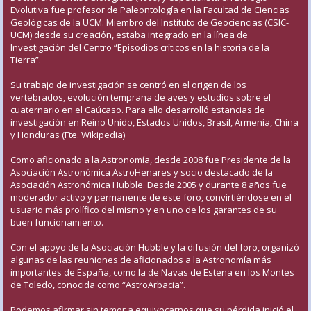
Evolutiva fue profesor de Paleontología en la Facultad de Ciencias
Geológicas de la UCM. Miembro del Instituto de Geociencias (CSIC-
UCM) desde su creación, estaba integrado en la línea de
Investigación del Centro “Episodios críticos en la historia de la
Tierra”.
Su trabajo de investigación se centró en el origen de los
vertebrados, evolución temprana de aves y estudios sobre el
cuaternario en el Caúcaso. Para ello desarrolló estancias de
investigación en Reino Unido, Estados Unidos, Brasil, Armenia, China
y Honduras (Fte. Wikipedia)
Como aficionado a la Astronomía, desde 2008 fue Presidente de la
Asociación Astronómica AstroHenares y socio destacado de la
Asociación Astronómica Hubble. Desde 2005 y durante 8 años fue
moderador activo y permanente de este foro, convirtiéndose en el
usuario más prolífico del mismo y en uno de los garantes de su
buen funcionamiento.
Con el apoyo de la Asociación Hubble y la difusión del foro, organizó
algunas de las reuniones de aficionados a la Astronomía más
importantes de España, como la de Navas de Estena en los Montes
de Toledo, conocida como “AstroArbacia”.
Podemos afirmar sin temor a equivocarnos que su pérdida inició el