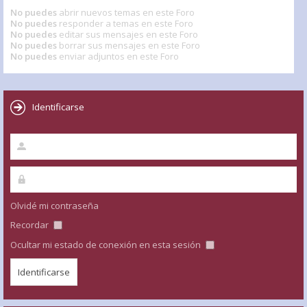
No puedes
abrir nuevos temas en este Foro
No puedes
responder a temas en este Foro
No puedes
editar sus mensajes en este Foro
No puedes
borrar sus mensajes en este Foro
No puedes
enviar adjuntos en este Foro
Identificarse
Olvidé mi contraseña
Recordar
Ocultar mi estado de conexión en esta sesión