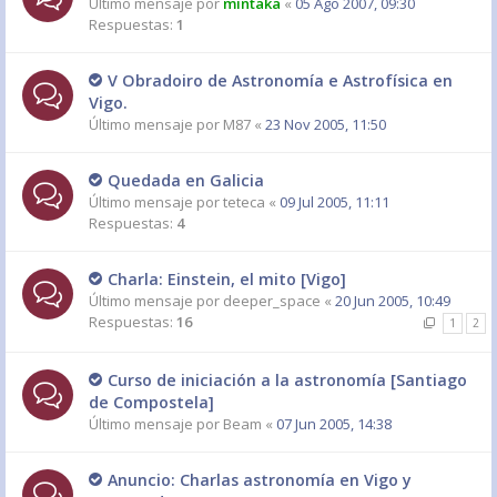
Último mensaje por
mintaka
«
05 Ago 2007, 09:30
Respuestas:
1
V Obradoiro de Astronomía e Astrofísica en
Vigo.
Último mensaje por
M87
«
23 Nov 2005, 11:50
Quedada en Galicia
Último mensaje por
teteca
«
09 Jul 2005, 11:11
Respuestas:
4
Charla: Einstein, el mito [Vigo]
Último mensaje por
deeper_space
«
20 Jun 2005, 10:49
Respuestas:
16
1
2
Curso de iniciación a la astronomía [Santiago
de Compostela]
Último mensaje por
Beam
«
07 Jun 2005, 14:38
Anuncio: Charlas astronomía en Vigo y