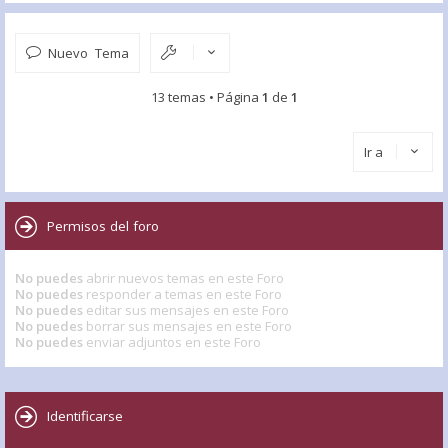
Nuevo Tema
13 temas • Página
1
de
1
Ir a
Permisos del foro
No puedes
abrir nuevos temas en este Foro
No puedes
responder a temas en este Foro
No puedes
editar sus mensajes en este Foro
No puedes
borrar sus mensajes en este Foro
No puedes
enviar adjuntos en este Foro
Identificarse