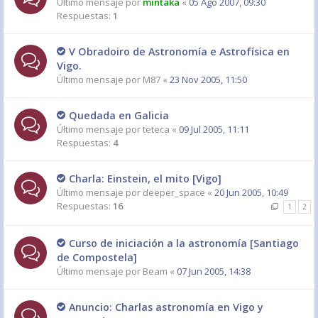
Último mensaje por
mintaka
«
05 Ago 2007, 09:30
Respuestas:
1
V Obradoiro de Astronomía e Astrofísica en
Vigo.
Último mensaje por
M87
«
23 Nov 2005, 11:50
Quedada en Galicia
Último mensaje por
teteca
«
09 Jul 2005, 11:11
Respuestas:
4
Charla: Einstein, el mito [Vigo]
Último mensaje por
deeper_space
«
20 Jun 2005, 10:49
Respuestas:
16
1
2
Curso de iniciación a la astronomía [Santiago
de Compostela]
Último mensaje por
Beam
«
07 Jun 2005, 14:38
Anuncio: Charlas astronomía en Vigo y