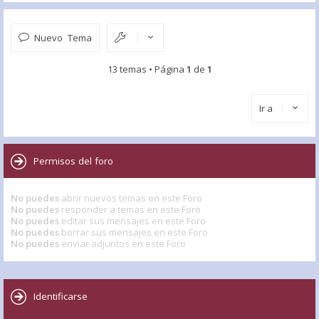
Nuevo Tema
13 temas • Página
1
de
1
Ir a
Permisos del foro
No puedes
abrir nuevos temas en este Foro
No puedes
responder a temas en este Foro
No puedes
editar sus mensajes en este Foro
No puedes
borrar sus mensajes en este Foro
No puedes
enviar adjuntos en este Foro
Identificarse