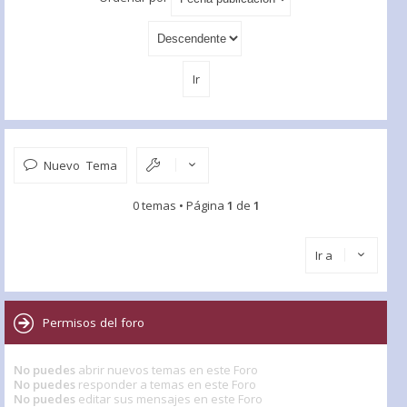
Nuevo Tema
0 temas • Página
1
de
1
Ir a
Permisos del foro
No puedes
abrir nuevos temas en este Foro
No puedes
responder a temas en este Foro
No puedes
editar sus mensajes en este Foro