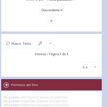
Nuevo Tema
0 temas • Página
1
de
1
Ir a
Permisos del foro
No puedes
abrir nuevos temas en este Foro
No puedes
responder a temas en este Foro
No puedes
editar sus mensajes en este Foro