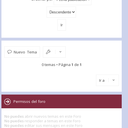
Nuevo Tema
0 temas • Página
1
de
1
Ir a
Permisos del foro
No puedes
abrir nuevos temas en este Foro
No puedes
responder a temas en este Foro
No puedes
editar sus mensajes en este Foro